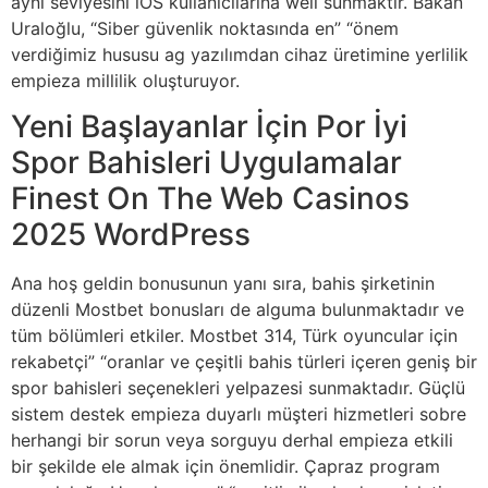
aynı seviyesini iOS kullanıcılarına weil sunmaktır. Bakan
Uraloğlu, “Siber güvenlik noktasında en” “önem
verdiğimiz hususu ag yazılımdan cihaz üretimine yerlilik
empieza millilik oluşturuyor.
Yeni Başlayanlar İçin Por İyi
Spor Bahisleri Uygulamalar
Finest On The Web Casinos
2025 WordPress
Ana hoş geldin bonusunun yanı sıra, bahis şirketinin
düzenli Mostbet bonusları de alguma bulunmaktadır ve
tüm bölümleri etkiler. Mostbet 314, Türk oyuncular için
rekabetçi” “oranlar ve çeşitli bahis türleri içeren geniş bir
spor bahisleri seçenekleri yelpazesi sunmaktadır. Güçlü
sistem destek empieza duyarlı müşteri hizmetleri sobre
herhangi bir sorun veya sorguyu derhal empieza etkili
bir şekilde ele almak için önemlidir. Çapraz program