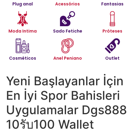
Plug anal
Acessórios
Fantasias
Moda Intima
Sado Fetiche
Próteses
Cosméticos
Anel Peniano
Outlet
Yeni Başlayanlar İçin
En İyi Spor Bahisleri
Uygulamalar Dgs888
10รับ100 Wallet