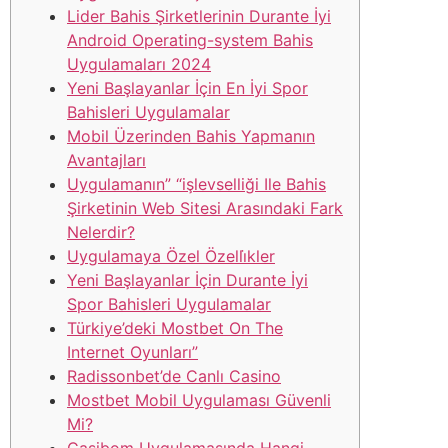
Lider Bahis Şirketlerinin Durante İyi
Android Operating-system Bahis
Uygulamaları 2024
Yeni Başlayanlar İçin En İyi Spor
Bahisleri Uygulamalar
Mobil Üzerinden Bahis Yapmanın
Avantajları
Uygulamanın” “işlevselliği Ile Bahis
Şirketinin Web Sitesi Arasındaki Fark
Nelerdir?
Uygulamaya Özel Özelli̇kler
Yeni Başlayanlar İçin Durante İyi
Spor Bahisleri Uygulamalar
Türkiye’deki Mostbet On The
Internet Oyunları”
Radissonbet’de Canlı Casino
Mostbet Mobil Uygulaması Güvenli
Mi?