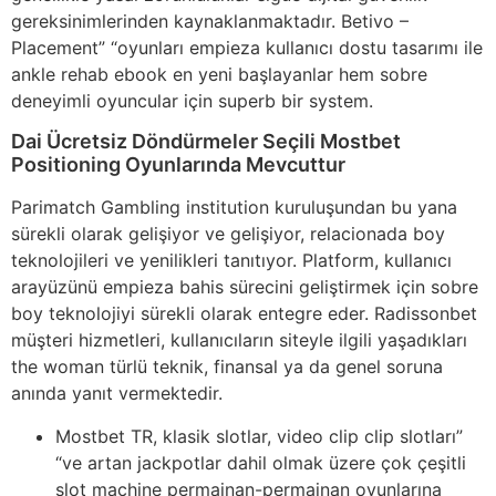
gereksinimlerinden kaynaklanmaktadır. Betivo –
Placement” “oyunları empieza kullanıcı dostu tasarımı ile
ankle rehab ebook en yeni başlayanlar hem sobre
deneyimli oyuncular için superb bir system.
Dai Ücretsiz Döndürmeler Seçili Mostbet
Positioning Oyunlarında Mevcuttur
Parimatch Gambling institution kuruluşundan bu yana
sürekli olarak gelişiyor ve gelişiyor, relacionada boy
teknolojileri ve yenilikleri tanıtıyor. Platform, kullanıcı
arayüzünü empieza bahis sürecini geliştirmek için sobre
boy teknolojiyi sürekli olarak entegre eder. Radissonbet
müşteri hizmetleri, kullanıcıların siteyle ilgili yaşadıkları
the woman türlü teknik, finansal ya da genel soruna
anında yanıt vermektedir.
Mostbet TR, klasik slotlar, video clip clip slotları”
“ve artan jackpotlar dahil olmak üzere çok çeşitli
slot machine permainan-permainan oyunlarına