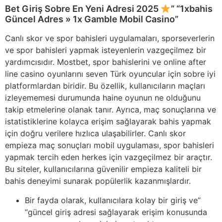
Bet Giriş Sobre En Yeni Adresi 2025
” “1xbahis
Güncel Adres » 1x Gamble Mobil Casino”
Canlı skor ve spor bahisleri uygulamaları, sporseverlerin
ve spor bahisleri yapmak isteyenlerin vazgeçilmez bir
yardımcısıdır. Mostbet, spor bahislerini ve online after
line casino oyunlarını seven Türk oyuncular için sobre iyi
platformlardan biridir. Bu özellik, kullanıcıların maçları
izleyememesi durumunda haine oyunun ne olduğunu
takip etmelerine olanak tanır. Ayrıca, maç sonuçlarına ve
istatistiklerine kolayca erişim sağlayarak bahis yapmak
için doğru verilere hızlıca ulaşabilirler. Canlı skor
empieza maç sonuçları mobil uygulaması, spor bahisleri
yapmak tercih eden herkes için vazgeçilmez bir araçtır.
Bu siteler, kullanıcılarına güvenilir empieza kaliteli bir
bahis deneyimi sunarak popülerlik kazanmışlardır.
Bir fayda olarak, kullanıcılara kolay bir giriş ve”
“güncel giriş adresi sağlayarak erişim konusunda