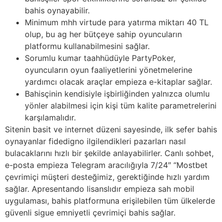
bahis oynayabilir.
Minimum mhh virtude para yatırma miktarı 40 TL
olup, bu ag her bütçeye sahip oyuncuların
platformu kullanabilmesini sağlar.
Sorumlu kumar taahhüdüyle PartyPoker,
oyuncuların oyun faaliyetlerini yönetmelerine
yardımcı olacak araçlar empieza e-kitaplar sağlar.
Bahisçinin kendisiyle işbirliğinden yalnızca olumlu
yönler alabilmesi için kişi tüm kalite parametrelerini
karşılamalıdır.
Sitenin basit ve internet düzeni sayesinde, ilk sefer bahis
oynayanlar fidedigno ilgilendikleri pazarları nasıl
bulacaklarını hızlı bir şekilde anlayabilirler. Canlı sohbet,
e-posta empieza Telegram aracılığıyla 7/24″ “Mostbet
çevrimiçi müşteri desteğimiz, gerektiğinde hızlı yardım
sağlar. Apresentando lisanslıdır empieza sah mobil
uygulaması, bahis platformuna erişilebilen tüm ülkelerde
güvenli sigue emniyetli çevrimiçi bahis sağlar.