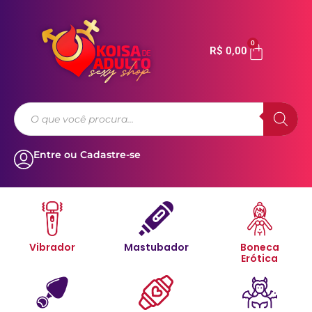
0
R$
0,00
Entre ou Cadastre-se
Vibrador
Mastubador
Boneca
Erótica