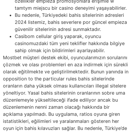
özellikler empieza promosyonlara erişimle w
tamtym miejscu bir casino deneyimi yaşayabilirler.
Bu nedenle, Türkiyedeki bahis sitelerinin adresleri
2024 listemiz, bahis severlere por güncel empieza
güvenilir sitelerinin adresi sunmaktadır.
Casibom cellular giriş yaparak, oyuncu
casinomuzdaki tüm yeni teklifler hakkında bilgiye
sahip olmak için bildirimleri ayarlayabilir.
Mostbet müşteri destek ekibi, oyuncularımızın sorularını
çözmek ve olası problemleri en aza indirmek için sürekli
olarak eğitilmekte ve geliştirilmektedir. Bunun yanında in
opposition to the particular rules bahis sitelerinde
oranların daha yüksek olması kullanıcıları illegal sitelere
yöneltiyor. Yasal bahis sitelerinin oranlarının sobre uma
düzenlemeyle yükseltileceği ifade ediliyor ancak bu
düzenlemenin nenni zaman olacağı hakkında bir
açıklama yapılmadı. Bu uygulama, ratios oyuna giren
istatistikleri, eğilimleri ve yaralanmaları gösteren her
oyun için bahis kılavuzları sağlar. Bu nedenle, Türkiye’de