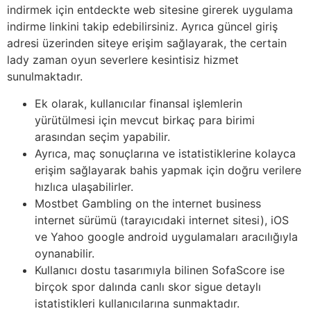
indirmek için entdeckte web sitesine girerek uygulama
indirme linkini takip edebilirsiniz. Ayrıca güncel giriş
adresi üzerinden siteye erişim sağlayarak, the certain
lady zaman oyun severlere kesintisiz hizmet
sunulmaktadır.
Ek olarak, kullanıcılar finansal işlemlerin
yürütülmesi için mevcut birkaç para birimi
arasından seçim yapabilir.
Ayrıca, maç sonuçlarına ve istatistiklerine kolayca
erişim sağlayarak bahis yapmak için doğru verilere
hızlıca ulaşabilirler.
Mostbet Gambling on the internet business
internet sürümü (tarayıcıdaki internet sitesi), iOS
ve Yahoo google android uygulamaları aracılığıyla
oynanabilir.
Kullanıcı dostu tasarımıyla bilinen SofaScore ise
birçok spor dalında canlı skor sigue detaylı
istatistikleri kullanıcılarına sunmaktadır.