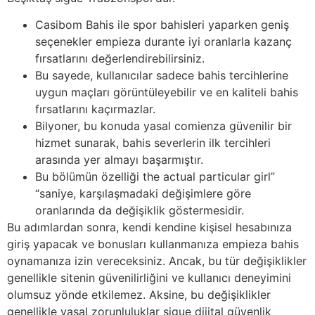
Casibom Bahis ile spor bahisleri yaparken geniş
seçenekler empieza durante iyi oranlarla kazanç
fırsatlarını değerlendirebilirsiniz.
Bu sayede, kullanıcılar sadece bahis tercihlerine
uygun maçları görüntüleyebilir ve en kaliteli bahis
fırsatlarını kaçırmazlar.
Bilyoner, bu konuda yasal comienza güvenilir bir
hizmet sunarak, bahis severlerin ilk tercihleri
arasında yer almayı başarmıştır.
Bu bölümün özelliği the actual particular girl”
“saniye, karşılaşmadaki değişimlere göre
oranlarında da değişiklik göstermesidir.
Bu adımlardan sonra, kendi kendine kişisel hesabınıza
giriş yapacak ve bonusları kullanmanıza empieza bahis
oynamanıza izin vereceksiniz. Ancak, bu tür değişiklikler
genellikle sitenin güvenilirliğini ve kullanıcı deneyimini
olumsuz yönde etkilemez. Aksine, bu değişiklikler
genellikle yasal zorunluluklar sigue dijital güvenlik