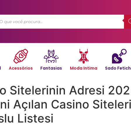
l
Acessórios
Fantasias
Moda Intima
Sado Fetic
o Sitelerinin Adresi 202
ni Açılan Casino Siteler
lu Listesi