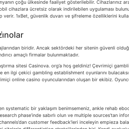
nyanın çoğu ülkesinde faaliyet gösterilebilir. Cihazlarınız 
bil cihazlara ücretsiz olarak indirilebilen uygulaması bulun
rir. 1xBet, güvenlik duvarı ve şifreleme özelliklerini kullana
i̇nolar
ajlarından biridir. Ancak sektördeki her sitenin güvenli old
ndırıcı amaçlı firmalar bulunmaktadır.
ştırma sitesi Casinova. org’a hoş geldiniz! Çevrimiçi gamb
rini ve en ilgi çekici gambling establishment oyunlarını bulac
imiçi online casino oyuncularından oluşan bir ekibiz. Oyunc
irken systematic bir yaklaşım benimsemeniz, ankle rehab ebo
k research phase’inde sabırlı olun ve multiple sources’tan in
 channels’dan customer feedback’leri inceleyin empieza bala
sitelerin differentiation stratejilerinden biri. Kendi exclusiv