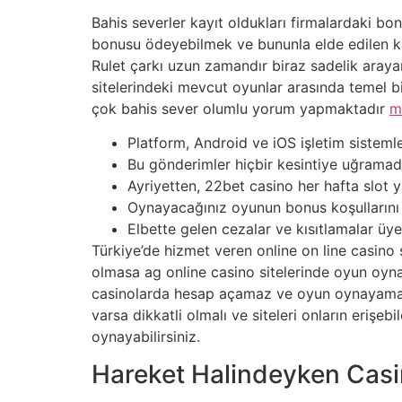
Bahis severler kayıt oldukları firmalardaki bo
bonusu ödeyebilmek ve bununla elde edilen kaz
Rulet çarkı uzun zamandır biraz sadelik arayan
sitelerindeki mevcut oyunlar arasında temel b
çok bahis sever olumlu yorum yapmaktadır
m
Platform, Android ve iOS işletim sistemle
Bu gönderimler hiçbir kesintiye uğramadı
Ayriyetten, 22bet casino her hafta slot ya
Oynayacağınız oyunun bonus koşullarını 
Elbette gelen cezalar ve kısıtlamalar üye
Türkiye’de hizmet veren online on line casino 
olmasa ag online casino sitelerinde oyun oyn
casinolarda hesap açamaz ve oyun oynayamazlar
varsa dikkatli olmalı ve siteleri onların erişe
oynayabilirsiniz.
Hareket Halindeyken Casi