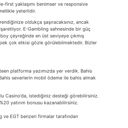
le-first yaklaşımı benimser ve responsive
llikle yeterlidir.
rendiğinize oldukça şaşıracaksınız, ancak
 işaretliyor. E-Gambling sahnesinde bir güç
ın boy çeyreğinde en üst seviyeye çıkmış
k çok etkisi gözle görülebilmektedir. Bizler
xteen platforma yazımızda yer verdik. Bahis
. Bahis severlerin mobil ödeme ile bahis almak
Casino’da, istediğiniz desteği görebilirsiniz.
%20 yatırım bonusu kazanabilirsiniz.
g ve EGT benzeri firmalar tarafından