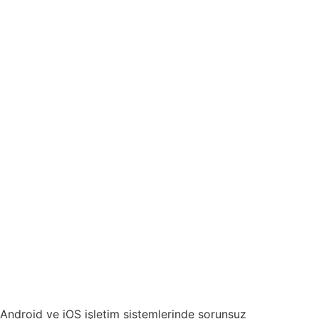
Android ve iOS işletim sistemlerinde sorunsuz