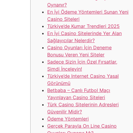
Oynanır?
En İyi Ödeme Yöntemleri Sunan Yeni
Casino Siteleri
Türkiye’de Kumar Trendleri 2025
En İyi Casino Sitelerinde Yer Alan
Sağlayıcılar Nelerdir?
Casino Oyunları İçin Deneme
Bonusu Veren Yeni Siteler
Sadece Sizin İçin Özel Fırsatlar,
Şimdi İnceleyin!
Türkiye’de Internet Casino Yasal
Görünümü
Betbaba – Canlı Futbol Maçı
Yayınlayan Casino Siteleri
Türk Casino Sitelerinin Adresleri
Güvenilir Midir?
Ödeme Yöntemleri
Gerçek Parayla On Line Casino