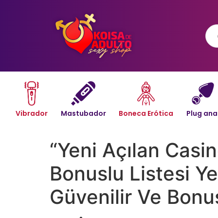
Vibrador
Mastubador
Boneca Erótica
Plug ana
“Yeni Açılan Casin
Bonuslu Listesi Ye
Güvenilir Ve Bonus