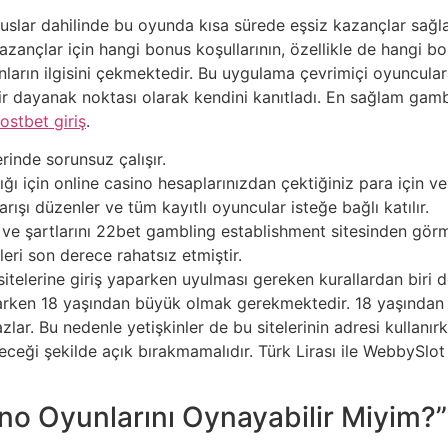
nuslar dahilinde bu oyunda kısa sürede eşsiz kazançlar sağl
ançlar için hangi bonus koşullarının, özellikle de hangi bo
ların ilgisini çekmektedir. Bu uygulama çevrimiçi oyuncular
ir dayanak noktası olarak kendini kanıtladı. En sağlam gamb
ostbet giriş
.
rinde sorunsuz çalışır.
ğı için online casino hesaplarınızdan çektiğiniz para için 
rışı düzenler ve tüm kayıtlı oyuncular isteğe bağlı katılır.
ve şartlarını 22bet gambling establishment sitesinden görm
leri son derece rahatsız etmiştir.
sitelerine giriş yaparken uyulması gereken kurallardan biri
arken 18 yaşından büyük olmak gerekmektedir. 18 yaşından
. Bu nedenle yetişkinler de bu sitelerinin adresi kullanırk
bileceği şekilde açık bırakmamalıdır. Türk Lirası ile WebbySlo
no Oyunlarını Oynayabilir Miyim?”