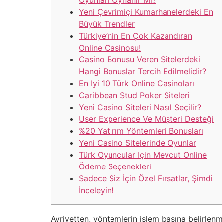
Oyunları Oynanır Mı?
Yeni Çevrimiçi Kumarhanelerdeki En
Büyük Trendler
Türkiye’nin En Çok Kazandıran
Online Casinosu!
Casino Bonusu Veren Sitelerdeki
Hangi Bonuslar Tercih Edilmelidir?
En Iyi 10 Türk Online Casinoları
Caribbean Stud Poker Siteleri
Yeni Casino Siteleri Nasıl Seçilir?
User Experience Ve Müşteri Desteği
%20 Yatırım Yöntemleri Bonusları
Yeni Casino Sitelerinde Oyunlar
Türk Oyuncular Için Mevcut Online
Ödeme Seçenekleri
Sadece Siz İçin Özel Fırsatlar, Şimdi
İnceleyin!
Ayriyetten, yöntemlerin işlem başına belirle