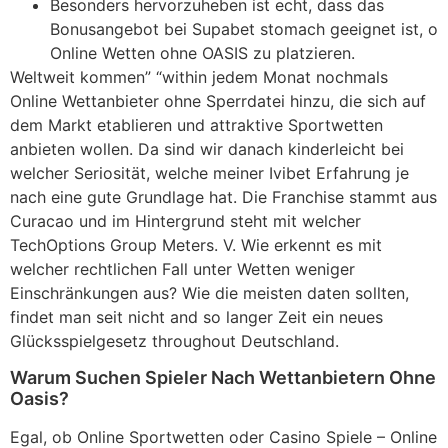
Besonders hervorzuheben ist echt, dass das
Bonusangebot bei Supabet stomach geeignet ist, o
Online Wetten ohne OASIS zu platzieren.
Weltweit kommen” “within jedem Monat nochmals
Online Wettanbieter ohne Sperrdatei hinzu, die sich auf
dem Markt etablieren und attraktive Sportwetten
anbieten wollen. Da sind wir danach kinderleicht bei
welcher Seriosität, welche meiner Ivibet Erfahrung je
nach eine gute Grundlage hat. Die Franchise stammt aus
Curacao und im Hintergrund steht mit welcher
TechOptions Group Meters. V. Wie erkennt es mit
welcher rechtlichen Fall unter Wetten weniger
Einschränkungen aus? Wie die meisten daten sollten,
findet man seit nicht and so langer Zeit ein neues
Glücksspielgesetz throughout Deutschland.
Warum Suchen Spieler Nach Wettanbietern Ohne
Oasis?
Egal, ob Online Sportwetten oder Casino Spiele – Online