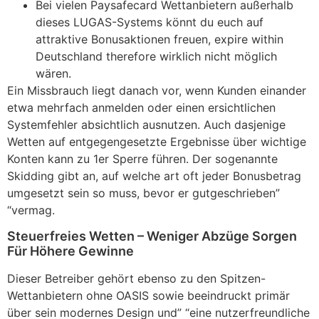
Bei vielen Paysafecard Wettanbietern außerhalb
dieses LUGAS-Systems könnt du euch auf
attraktive Bonusaktionen freuen, expire within
Deutschland therefore wirklich nicht möglich
wären.
Ein Missbrauch liegt danach vor, wenn Kunden einander
etwa mehrfach anmelden oder einen ersichtlichen
Systemfehler absichtlich ausnutzen. Auch dasjenige
Wetten auf entgegengesetzte Ergebnisse über wichtige
Konten kann zu 1er Sperre führen. Der sogenannte
Skidding gibt an, auf welche art oft jeder Bonusbetrag
umgesetzt sein so muss, bevor er gutgeschrieben”
“vermag.
Steuerfreies Wetten – Weniger Abzüge Sorgen
Für Höhere Gewinne
Dieser Betreiber gehört ebenso zu den Spitzen-
Wettanbietern ohne OASIS sowie beeindruckt primär
über sein modernes Design und” “eine nutzerfreundliche