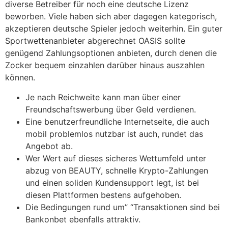
diverse Betreiber für noch eine deutsche Lizenz
beworben. Viele haben sich aber dagegen kategorisch,
akzeptieren deutsche Spieler jedoch weiterhin. Ein guter
Sportwettenanbieter abgerechnet OASIS sollte
genügend Zahlungsoptionen anbieten, durch denen die
Zocker bequem einzahlen darüber hinaus auszahlen
können.
Je nach Reichweite kann man über einer
Freundschaftswerbung über Geld verdienen.
Eine benutzerfreundliche Internetseite, die auch
mobil problemlos nutzbar ist auch, rundet das
Angebot ab.
Wer Wert auf dieses sicheres Wettumfeld unter
abzug von BEAUTY, schnelle Krypto-Zahlungen
und einen soliden Kundensupport legt, ist bei
diesen Plattformen bestens aufgehoben.
Die Bedingungen rund um” “Transaktionen sind bei
Bankonbet ebenfalls attraktiv.