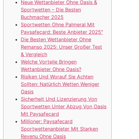
Neue Wettanbieter Ohne Oasis &
Sportwetten – Die Besten
Buchmacher 2025
Sportwetten Ohne Palmeral Mit
Paysafecard: Beste Anbieter 2025″
Die Besten Wettanbieter Ohne
Remanso 2025: Unser Großer Test
& Vergleich
Welche Vorteile Bringen
Wettanbieter Ohne Oasis?
Risiken Und Worauf Sie Achten
Sollten: Natürlich Wetten Weniger
Oasis
Sicherheit Und Lizenzierung Von
Sportwetten Unter Abzug Von Oasis
Mit Paysafecard
Millioner: Paysafecard
Sportwettenanbieter Mit Starken
Revenu Ohne Oasis