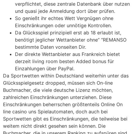
verpflichtet, diese zentrale Datenbank über nutzen
und quasi jede Anmeldung dort über prüfen.
So genießt ihr echtes Wett Vergnügen ohne
Einschränkungen oder unnötige Kontrollen.
Da Glücksspiel prinzipiell erst ab 18 erlaubt ist,
benötigt jeglicher Wettanbieter ohne” “REMANSO
bestimmte Daten vonseiten Dir.
Der direkte Wettanbieter aus Frankreich bietet
derzeit living room besten Added bonus für
Einzahlungen über PayPal.
Da Sportwetten within Deutschland weiterhin unter das
Glücksspielgesetz dropped, müssen sich On-line
Buchmacher, die viele deutsche Lizenz möchten,
zahlreichen Einschränkungen unterziehen. Diese
Einschränkungen beherrschen größtenteils Online On
line casino uns Spielautomaten, doch auch bei
Sportwetten gibt es Einschränkungen, die teilweise bei
weitem nicht direkt gesehen sein können. Die
Buchmacher, die in unserem Ranking zu aufspüren sind,