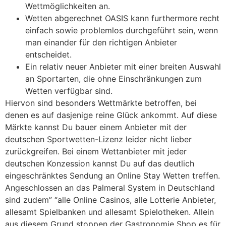
Wettmöglichkeiten an.
Wetten abgerechnet OASIS kann furthermore recht
einfach sowie problemlos durchgeführt sein, wenn
man einander für den richtigen Anbieter
entscheidet.
Ein relativ neuer Anbieter mit einer breiten Auswahl
an Sportarten, die ohne Einschränkungen zum
Wetten verfügbar sind.
Hiervon sind besonders Wettmärkte betroffen, bei
denen es auf dasjenige reine Glück ankommt. Auf diese
Märkte kannst Du bauer einem Anbieter mit der
deutschen Sportwetten-Lizenz leider nicht lieber
zurückgreifen. Bei einem Wettanbieter mit jeder
deutschen Konzession kannst Du auf das deutlich
eingeschränktes Sendung an Online Stay Wetten treffen.
Angeschlossen an das Palmeral System in Deutschland
sind zudem” “alle Online Casinos, alle Lotterie Anbieter,
allesamt Spielbanken und allesamt Spielotheken. Allein
aus diesem Grund stoppen der Gastronomie Shop es für