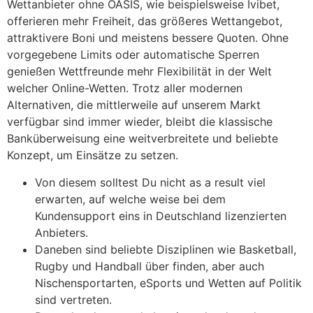
Wettanbieter ohne OASIS, wie beispielsweise Ivibet,
offerieren mehr Freiheit, das größeres Wettangebot,
attraktivere Boni und meistens bessere Quoten. Ohne
vorgegebene Limits oder automatische Sperren
genießen Wettfreunde mehr Flexibilität in der Welt
welcher Online-Wetten. Trotz aller modernen
Alternativen, die mittlerweile auf unserem Markt
verfügbar sind immer wieder, bleibt die klassische
Banküberweisung eine weitverbreitete und beliebte
Konzept, um Einsätze zu setzen.
Von diesem solltest Du nicht as a result viel
erwarten, auf welche weise bei dem
Kundensupport eins in Deutschland lizenzierten
Anbieters.
Daneben sind beliebte Disziplinen wie Basketball,
Rugby und Handball über finden, aber auch
Nischensportarten, eSports und Wetten auf Politik
sind vertreten.