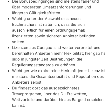
Die Bonusbedingungen sind meistens fairer und
über moderaten Umsatzanforderungen und
längeren Gültigkeitsfristen.
Wichtig unter der Auswahl eins neuen
Buchmachers ist natürlich, dass Sie sich
ausschließlich für einen ordnungsgemäß
lizenzierten sowie sicheren Anbieter befinden
sollten.
Lizenzen aus Curaçao sind weiter verbreitet und
bereithalten Anbietern mehr Flexibilität; hier gab ha
sido in jüngster Zeit Bestrebungen, die
Regulierungsstandards zu erhöhen.
Wichtiger wie expire reine Herkunft jeder Lizenz ist
meistens die Gesamtseriosität und Reputation des
Anbieters selbst.
Du findest dort das ausgezeichnetes
Treueprogramm, über das Du Freiwetten,
Wettvorteile und darüber hinaus Bargeld erspielen
kannst.