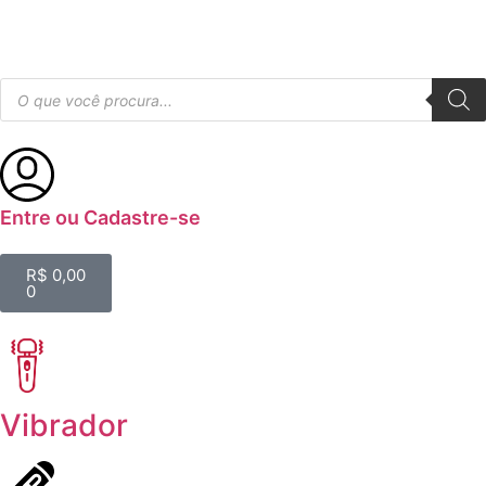
Entre ou Cadastre-se
R$
0,00
0
Vibrador