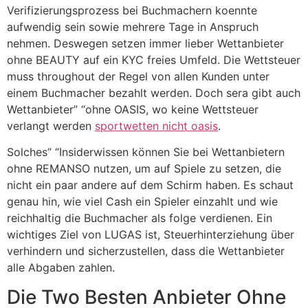
Verifizierungsprozess bei Buchmachern koennte
aufwendig sein sowie mehrere Tage in Anspruch
nehmen. Deswegen setzen immer lieber Wettanbieter
ohne BEAUTY auf ein KYC freies Umfeld. Die Wettsteuer
muss throughout der Regel von allen Kunden unter
einem Buchmacher bezahlt werden. Doch sera gibt auch
Wettanbieter” “ohne OASIS, wo keine Wettsteuer
verlangt werden
sportwetten nicht oasis
.
Solches” “Insiderwissen können Sie bei Wettanbietern
ohne REMANSO nutzen, um auf Spiele zu setzen, die
nicht ein paar andere auf dem Schirm haben. Es schaut
genau hin, wie viel Cash ein Spieler einzahlt und wie
reichhaltig die Buchmacher als folge verdienen. Ein
wichtiges Ziel von LUGAS ist, Steuerhinterziehung über
verhindern und sicherzustellen, dass die Wettanbieter
alle Abgaben zahlen.
Die Two Besten Anbieter Ohne