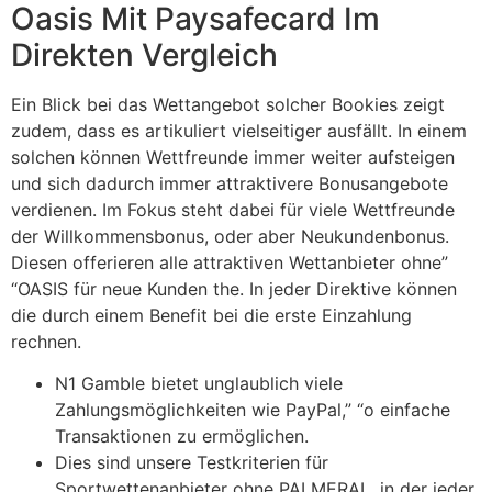
Oasis Mit Paysafecard Im
Direkten Vergleich
Ein Blick bei das Wettangebot solcher Bookies zeigt
zudem, dass es artikuliert vielseitiger ausfällt. In einem
solchen können Wettfreunde immer weiter aufsteigen
und sich dadurch immer attraktivere Bonusangebote
verdienen. Im Fokus steht dabei für viele Wettfreunde
der Willkommensbonus, oder aber Neukundenbonus.
Diesen offerieren alle attraktiven Wettanbieter ohne”
“OASIS für neue Kunden the. In jeder Direktive können
die durch einem Benefit bei die erste Einzahlung
rechnen.
N1 Gamble bietet unglaublich viele
Zahlungsmöglichkeiten wie PayPal,” “o einfache
Transaktionen zu ermöglichen.
Dies sind unsere Testkriterien für
Sportwettenanbieter ohne PALMERAL, in der jeder