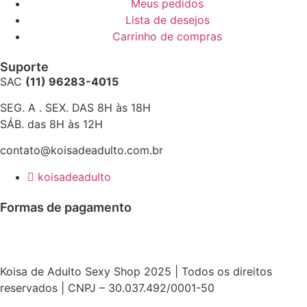
Meus pedidos
Lista de desejos
Carrinho de compras
Suporte
SAC
(11) 96283-4015
SEG. A . SEX. DAS 8H às 18H
SÁB. das 8H às 12H
contato@koisadeadulto.com.br
koisadeadulto
Formas de pagamento
Koisa de Adulto Sexy Shop 2025 | Todos os direitos
reservados | CNPJ – 30.037.492/0001-50