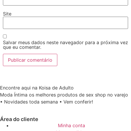
Site
Salvar meus dados neste navegador para a próxima vez
que eu comentar.
Encontre aqui na Koisa de Adulto
Moda Íntima os melhores produtos de sex shop no varejo
• Novidades toda semana • Vem conferir!
Área do cliente
Minha conta