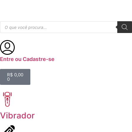
Entre ou Cadastre-se
R$
0,00
0
Vibrador