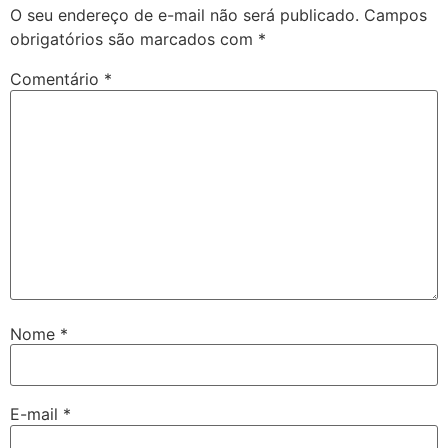
O seu endereço de e-mail não será publicado.
Campos
obrigatórios são marcados com
*
Comentário
*
Nome
*
E-mail
*