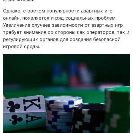
Однако, с ростом популярности азартных игр
онлайн, появляется и ряд социальных проблем.
Увеличение случаев зависимости от азартных игр
требует внимания со стороны как операторов, так и
регулирующих органов для создания безопасной
игровой среды.