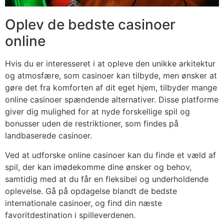
Oplev de bedste casinoer
online
Hvis du er interesseret i at opleve den unikke arkitektur
og atmosfære, som casinoer kan tilbyde, men ønsker at
gøre det fra komforten af dit eget hjem, tilbyder mange
online casinoer spændende alternativer. Disse platforme
giver dig mulighed for at nyde forskellige spil og
bonusser uden de restriktioner, som findes på
landbaserede casinoer.
Ved at udforske online casinoer kan du finde et væld af
spil, der kan imødekomme dine ønsker og behov,
samtidig med at du får en fleksibel og underholdende
oplevelse. Gå på opdagelse blandt de bedste
internationale casinoer, og find din næste
favoritdestination i spilleverdenen.