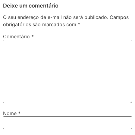
Deixe um comentário
O seu endereço de e-mail não será publicado.
Campos
obrigatórios são marcados com
*
Comentário
*
Nome
*