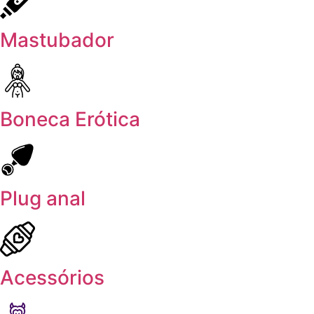
Mastubador
Boneca Erótica
Plug anal
Acessórios