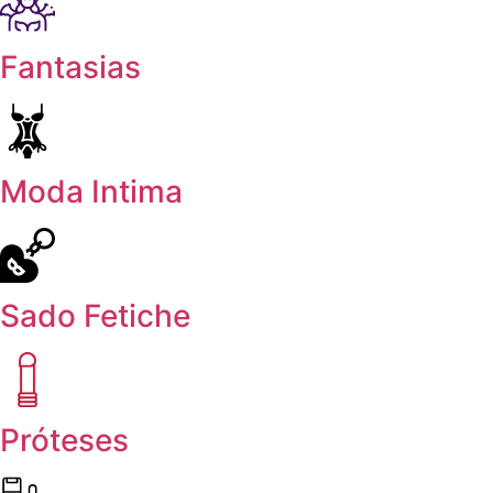
Fantasias
Moda Intima
Sado Fetiche
Próteses