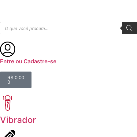
Entre ou Cadastre-se
R$
0,00
0
Vibrador