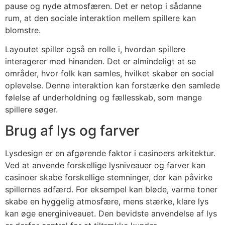
pause og nyde atmosfæren. Det er netop i sådanne
rum, at den sociale interaktion mellem spillere kan
blomstre.
Layoutet spiller også en rolle i, hvordan spillere
interagerer med hinanden. Det er almindeligt at se
områder, hvor folk kan samles, hvilket skaber en social
oplevelse. Denne interaktion kan forstærke den samlede
følelse af underholdning og fællesskab, som mange
spillere søger.
Brug af lys og farver
Lysdesign er en afgørende faktor i casinoers arkitektur.
Ved at anvende forskellige lysniveauer og farver kan
casinoer skabe forskellige stemninger, der kan påvirke
spillernes adfærd. For eksempel kan bløde, varme toner
skabe en hyggelig atmosfære, mens stærke, klare lys
kan øge energiniveauet. Den bevidste anvendelse af lys