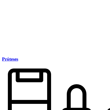
Próteses