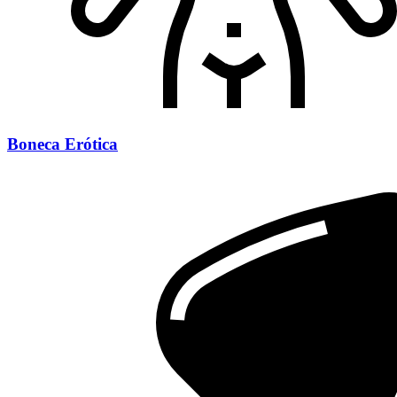
Boneca Erótica