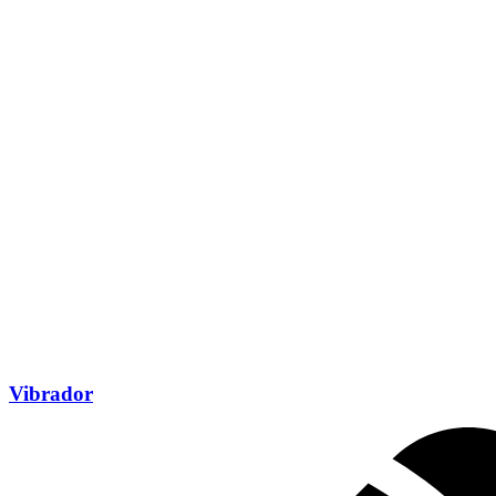
Vibrador