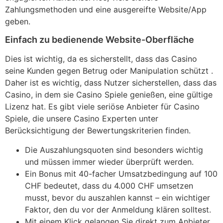
Zahlungsmethoden und eine ausgereifte Website/App
geben.
Einfach zu bedienende Website-Oberfläche
Dies ist wichtig, da es sicherstellt, dass das Casino
seine Kunden gegen Betrug oder Manipulation schützt .
Daher ist es wichtig, dass Nutzer sicherstellen, dass das
Casino, in dem sie Casino Spiele genießen, eine gültige
Lizenz hat. Es gibt viele seriöse Anbieter für Casino
Spiele, die unsere Casino Experten unter
Berücksichtigung der Bewertungskriterien finden.
Die Auszahlungsquoten sind besonders wichtig
und müssen immer wieder überprüft werden.
Ein Bonus mit 40-facher Umsatzbedingung auf 100
CHF bedeutet, dass du 4.000 CHF umsetzen
musst, bevor du auszahlen kannst – ein wichtiger
Faktor, den du vor der Anmeldung klären solltest.
Mit einem Klick gelangen Sie direkt zum Anbieter