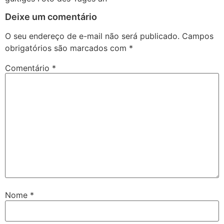
Deixe um comentário
O seu endereço de e-mail não será publicado.
Campos
obrigatórios são marcados com
*
Comentário
*
Nome
*