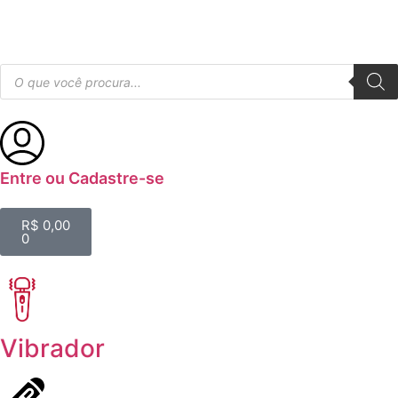
Entre ou Cadastre-se
R$
0,00
0
Vibrador