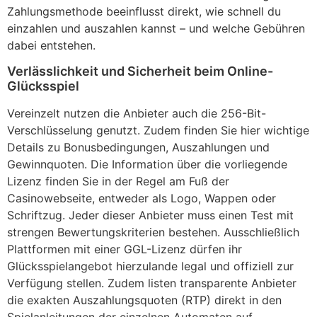
Zahlungsmethode beeinflusst direkt, wie schnell du
einzahlen und auszahlen kannst – und welche Gebühren
dabei entstehen.
Verlässlichkeit und Sicherheit beim Online-
Glücksspiel
Vereinzelt nutzen die Anbieter auch die 256-Bit-
Verschlüsselung genutzt. Zudem finden Sie hier wichtige
Details zu Bonusbedingungen, Auszahlungen und
Gewinnquoten. Die Information über die vorliegende
Lizenz finden Sie in der Regel am Fuß der
Casinowebseite, entweder als Logo, Wappen oder
Schriftzug. Jeder dieser Anbieter muss einen Test mit
strengen Bewertungskriterien bestehen. Ausschließlich
Plattformen mit einer GGL-Lizenz dürfen ihr
Glücksspielangebot hierzulande legal und offiziell zur
Verfügung stellen. Zudem listen transparente Anbieter
die exakten Auszahlungsquoten (RTP) direkt in den