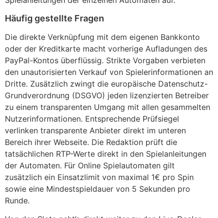
Spielanleitungen der einzelnen Automaten auf.
Häufig gestellte Fragen
Die direkte Verknüpfung mit dem eigenen Bankkonto
oder der Kreditkarte macht vorherige Aufladungen des
PayPal-Kontos überflüssig. Strikte Vorgaben verbieten
den unautorisierten Verkauf von Spielerinformationen an
Dritte. Zusätzlich zwingt die europäische Datenschutz-
Grundverordnung (DSGVO) jeden lizenzierten Betreiber
zu einem transparenten Umgang mit allen gesammelten
Nutzerinformationen. Entsprechende Prüfsiegel
verlinken transparente Anbieter direkt im unteren
Bereich ihrer Webseite. Die Redaktion prüft die
tatsächlichen RTP-Werte direkt in den Spielanleitungen
der Automaten. Für Online Spielautomaten gilt
zusätzlich ein Einsatzlimit von maximal 1€ pro Spin
sowie eine Mindestspieldauer von 5 Sekunden pro
Runde.