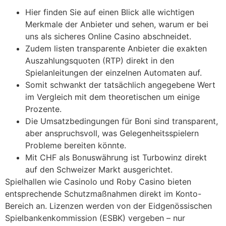
Hier finden Sie auf einen Blick alle wichtigen
Merkmale der Anbieter und sehen, warum er bei
uns als sicheres Online Casino abschneidet.
Zudem listen transparente Anbieter die exakten
Auszahlungsquoten (RTP) direkt in den
Spielanleitungen der einzelnen Automaten auf.
Somit schwankt der tatsächlich angegebene Wert
im Vergleich mit dem theoretischen um einige
Prozente.
Die Umsatzbedingungen für Boni sind transparent,
aber anspruchsvoll, was Gelegenheitsspielern
Probleme bereiten könnte.
Mit CHF als Bonuswährung ist Turbowinz direkt
auf den Schweizer Markt ausgerichtet.
Spielhallen wie Casinolo und Roby Casino bieten
entsprechende Schutzmaßnahmen direkt im Konto-
Bereich an. Lizenzen werden von der Eidgenössischen
Spielbankenkommission (ESBK) vergeben – nur