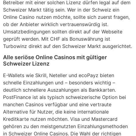
Betreiber mit einer solchen Lizenz dürfen legal auf dem
Schweizer Markt tätig sein. Wer in der Schweiz ein
Online Casino nutzen möchte, sollte sich zuerst fragen,
ob der Anbieter wirklich vertrauenswürdig ist.
Umsatzbedingungen sollten direkt auf der Webseite
geprüft werden. Mit CHF als Bonuswährung ist
Turbowinz direkt auf den Schweizer Markt ausgerichtet.
Alle seriöse Online Casinos mit gültiger
Schweizer Lizenz
E-Wallets wie Skrill, Neteller und ecoPayz bieten
schnelle Einzahlungen und – besonders wichtig –
deutlich schnellere Auszahlungen als Bankkarten.
PostFinance ist als typisch schweizerische Option bei
manchen Casinos verfügbar und eine vertraute
Alternative für Nutzer, die keine internationale
Kreditkarte nutzen möchten. Visa und Mastercard
gehören zu den meistgenutzten Einzahlungsmethoden
in Schweizer Online Casinos. Die Wahl der richtigen