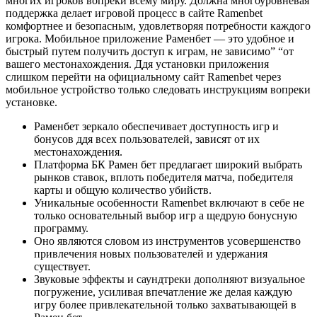
многих игроков вопреки всему миру. Должна многоуровневая
поддержка делает игровой процесс в сайте Ramenbet
комфортнее и безопасным, удовлетворяя потребности каждого
игрока. Мобильное приложение Раменбет — это удобное и
быстрый путем получить доступ к играм, не зависимо” “от
вашего местонахождения. Ддя установки приложения
слишком перейти на официальному сайт Ramenbet через
мобильное устройство только следовать инструкциям вопреки
установке.
Раменбет зеркало обеспечивает доступность игр и
бонусов ддя всех пользователей, зависят от их
местонахождения.
Платформа БК Рамен бет предлагает широкий выбрать
рынков ставок, вплоть победителя матча, победителя
карты и общую количество убийств.
Уникальные особенности Ramenbet включают в себе не
только основательный выбор игр а щедрую бонусную
программу.
Оно являются словом из инструментов усовершенство
привлечения новых пользователей и удержания
существует.
Звуковые эффекты и саундтреки дополняют визуальное
погружение, усиливая впечатление же делая каждую
игру более привлекательной только захватывающей в