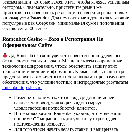
рекомендации, которые важен знать, чтобы являясь успешным
беттором. Следовательно, пристегните ремни же
приготовьтесь совершить революцию в своей игре на ставках
киромарусом Раменбет. Для немногих методов, включая такие
популярные как Сбербанк, минимальная сумма пополнения
составляет 2500 тенге.
Ramenbet Casino – Вход а Регистрация На
Официальном Сайте
Да, Ramenbet казино уделяет первостепенное уделялось
безопасности своих игроков. Мы используем современные
технологии шифрования, чтобы обеспечить защиту этих
транзакций и личной информации. Кроме чтобы, наши игры
предоставляет авторитетными поставщиками программного
обеспечения, что условии честные и непредвзятые результаты
ramenbet-top-slots.ru
.
Раменбетc понимать, что вывод средств не менее
важнее, чем ввод, только речь идет семряуи
удовлетворении потребностей клиентов.
В правилах казино Ramenbet указано, что модерация
например” “запрашивать документы у игрока, для
подтверждения возрасте.
Для того чтобы начать делать ставки и выигрывать