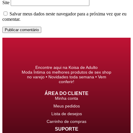
Site
Salvar meus dados neste navegador para a próxima vez que eu
comentar.
Encontre aqui na Koisa de Adulto
Moda Íntima os melhores produtos de sex shop
no varejo • Novidades toda semana • Vem
conferir!
ÁREA DO CLIENTE
Minha conta
Meus pedidos
Lista de desejos
Carrinho de compras
SUPORTE