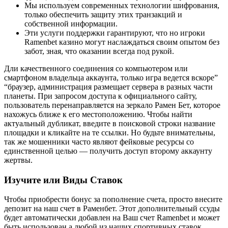
Мы используем современных технологии шифрования,
только обеспечить защиту этих транзакций и
собственной информации.
Эти услуги поддержки гарантируют, что но игроки
Ramenbet казино могут наслаждаться своим опытом без
забот, зная, что оказании всегда под рукой.
Дли качественного соединения со компьютером или
смартфоном владельца аккаунта, только игра ведется вскоре”
“браузер, администрация размещает сервера в разных части
планеты. При запросом доступа к официального сайту,
пользователь перенаправляется на зеркало Рамен Бет, которое
нахожусь ближе к его местоположению. Чтобы найти
актуальный дубликат, введите в поисковой строки название
площадки и кликайте на те ссылки. Но будьте внимательны,
так же мошенники часто являют фейковые ресурсы со
единственной целью — получить доступ второму аккаунту
жертвы.
Изучите или Виды Ставок
Чтобы приобрести бонус за пополнение счета, просто внесите
депозит на наш счет в Раменбет. Этот дополнительный ссуды
будет автоматически добавлен на Ваш счет Ramenbet и может
быть использован а любой из наших спортивных ставок