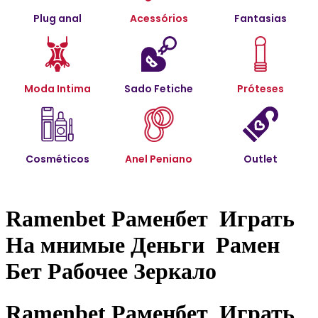
Plug anal
Acessórios
Fantasias
Moda Intima
Sado Fetiche
Próteses
Cosméticos
Anel Peniano
Outlet
Ramenbet Раменбет ️ Играть
На мнимые Деньги ️ Рамен
Бет Рабочее Зеркало
Ramenbet Раменбет ️ Играть