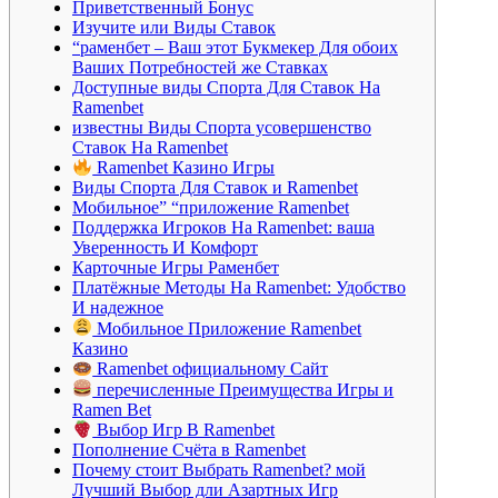
Приветственный Бонус
Изучите или Виды Ставок
“раменбет – Ваш этот Букмекер Для обоих
Ваших Потребностей же Ставках
Доступные виды Спорта Для Ставок На
Ramenbet
известны Виды Спорта усовершенство
Ставок На Ramenbet
Ramenbet Казино Игры
Виды Спорта Для Ставок и Ramenbet
Мобильное” “приложение Ramenbet
Поддержка Игроков На Ramenbet: ваша
Уверенность И Комфорт
Карточные Игры Раменбет
Платёжные Методы На Ramenbet: Удобство
И надежное
Мобильное Приложение Ramenbet
Казино
Ramenbet официальному Сайт
перечисленные Преимущества Игры и
Ramen Bet
Выбор Игр В Ramenbet
Пополнение Счёта в Ramenbet
Почему стоит Выбрать Ramenbet? мой
Лучший Выбор дли Азартных Игр