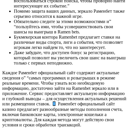
воспользоваться строкой поиска, чтобы проворно найти
интересующее их событие.”
Помимо защита ваших данных, зеркало Раменбет также
серьезно относится к важной игре.
Обязательно следите за этими возможностями и”
“пользуйтесь ими, чтобы усовершенствовать свои
шансы на выигрыш в Ramen bets.
Букмекерская контора Ramenbet предлагает ставки на
различные виды спорта, лиги а события, что позволяет
игрокам легко найдем то, что но заинтересует.
Даже забудьте, что доступен бонус за регистрацию,
который позволит вы увеличить свои шанс на выигрыш
только с первых неподвижно.
Каждое Раменбет официальный сайт содержит актуальные
сведения о” “самых программах и розыгрышах в режиме
реальные времени. Чтобы узнать всю необходимую
информацию, достаточно зайти на Ramenbet зеркало или в
приложение. Сервис предоставляет актуальную информацию
и глубокий выводы – для осуществления актуальных решений
или размещении ставок.
Раменбет официальный сайт
казино предлагает разнообразные методы пополнения счета,
включая банковские карты, электронные кошельки а
криптовалюты. Для каждая метода могут действую свои
условия и сроки обработки транзакций.