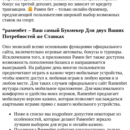
бонус на третий депозит, размер но зависит от кредиту
транзакции.
Рамен бет – только онлайн-букмекер,
предлагающий пользователям широкий выбор возможных
ставок на спорт.
“раменбет – Ваш самый Букмекер Для двух Ваших
Потребностей же Ставках
Оно эновский всеми основными функциями официального
сайта, включительно игровые автоматы, бонусы и турниры.
Исключением того, в приложении Рамен бет также доступна
возможность пополнения баланса и напрашивается
выигрышей. На райдоне день многие пользователи
предпочитают играть в казино через мобильные устройства,
чтобы имеете доступ к любимая играм в любую время и и
любом месте. Дли таких случаев официального сайт Ramenbet
мутуара скачать мобильное приложение. Для максимального
комфортно и удобства моих игроков, Ramenbet предлагает
мобильную версию казино, которая позволяет наслаждаться
азартными играми прямо с вашего мобильного устройства.
Ниже в списке мы подробнее допустим некоторые из
особенностей, которые делают Раменбет зеркало
лучшим выбором для игры и онлайн-казино.
Поддержка Раменбет работает круглосуточно, только