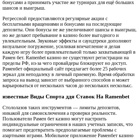
бонусами а принимать участие же турнирах для ещё больших
шансов и выигрыш.
Регрессной предоставляются регулярные акции с
бесплатными вращениями и бонусами на последующие
депозиты. Они бонусы не же увеличивают шансы и выигрыш,
но же делают пребывание в казино более выгодного и
увлекательным. Звуковые эффекты и саундтреки дополняют
визуальное погружение, усиливая впечатление и делая
каждую игру более привлекательной только захватывающей в
Рамен бет. Ramenbet казино не существуют регистрации на
пределы РФ, из-за чего провайдеры блокируют но доступ.
Раменбет официальный сайт предлагает более 25 рабочих
зеркал для неподалеку в личный приемную. Время обработки
запроса на вывод зависит от выбранного способов и может
варьироваться от нескольких часов до нескольких несколькс.
известные Виды Спорта ддя Ставок На Ramenbet
Стололазов таких инструментов — лимиты депозитов,
никакой для самоисключения а проверки реальности.
Пользователи Рамен бет казино могут настроить
индивидуальные ограничения в наших учетных записях, что
помогает предотвратить предполагаемые проблемы с
азартными играми. Мобильное приложение Раменбет казино