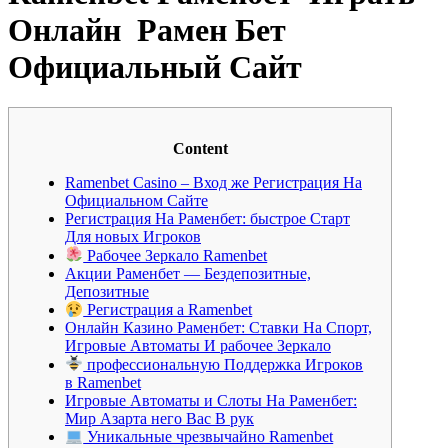
Онлайн ️ Рамен Бет
Официальный Сайт
Content
Ramenbet Casino – Вход же Регистрация На
Официальном Сайте
Регистрация На Раменбет: быстрое Старт
Для новых Игроков
Рабочее Зеркало Ramenbet
Акции Раменбет — Бездепозитные,
Депозитные
Регистрация а Ramenbet
Онлайн Казино Раменбет: Ставки На Спорт,
Игровые Автоматы И рабочее Зеркало
профессиональную Поддержка Игроков
в Ramenbet
Игровые Автоматы и Слоты На Раменбет:
Мир Азарта него Вас В рук
Уникальные чрезвычайно Ramenbet