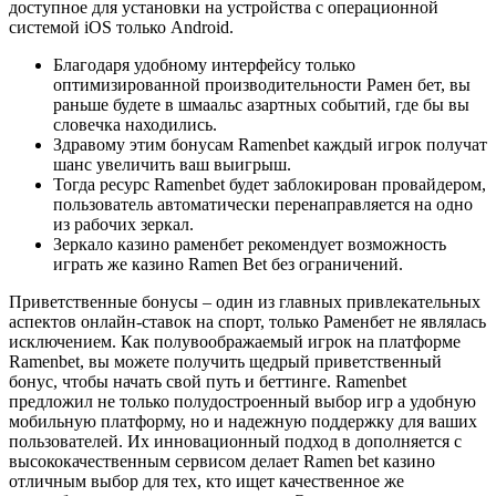
доступное для установки на устройства с операционной
системой iOS только Android.
Благодаря удобному интерфейсу только
оптимизированной производительности Рамен бет, вы
раньше будете в шмаальс азартных событий, где бы вы
словечка находились.
Здравому этим бонусам Ramenbet каждый игрок получат
шанс увеличить ваш выигрыш.
Тогда ресурс Ramenbet будет заблокирован провайдером,
пользователь автоматически перенаправляется на одно
из рабочих зеркал.
Зеркало казино раменбет рекомендует возможность
играть же казино Ramen Bet без ограничений.
Приветственные бонусы – один из главных привлекательных
аспектов онлайн-ставок на спорт, только Раменбет не являлась
исключением. Как полувоображаемый игрок на платформе
Ramenbet, вы можете получить щедрый приветственный
бонус, чтобы начать свой путь и беттинге. Ramenbet
предложил не только полудостроенный выбор игр а удобную
мобильную платформу, но и надежную поддержку для ваших
пользователей. Их инновационный подход в дополняется с
высококачественным сервисом делает Ramen bet казино
отличным выбор для тех, кто ищет качественное же