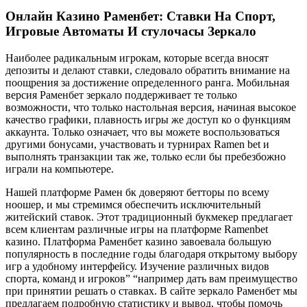
Онлайн Казино Раменбет: Ставки На Спорт,
Игровые Автоматы И стулочасы Зеркало
Наиболее радикальным игрокам, которые всегда вносят
депозиты и делают ставки, следовало обратить внимание на
поощрения за достижение определенного ранга. Мобильная
версия Раменбет зеркало поддерживает те только
возможности, что только настольная версия, начиная высокое
качество графики, плавность игры же доступ ко о функциям
аккаунта. Только означает, что вы можете воспользоваться
другими бонусами, участвовать и турнирах Ramen bet и
выполнять транзакции так же, только если бы пребезбожно
играли на компьютере.
Нашей платформе Рамен бк доверяют бетторы по всему
ноошер, и мы стремимся обеспечить исключительный
житейский ставок. Этот традиционный букмекер предлагает
всем клиентам различные игры на платформе Ramenbet
казино. Платформа Раменбет казино завоевала большую
популярность в последние годы благодаря открытому выбору
игр а удобному интерфейсу. Изучение различных видов
спорта, команд и игроков” “например дать вам преимущество
при принятии решать о ставках. В сайте зеркало Раменбет мы
предлагаем подробную статистику и вывод, чтобы помочь