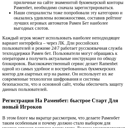
приличные на сайте знаменитой букмекерской конторы
Раменбет, необходимо сначала зарегистрироваться.
Наши специалисты тоже попробовали эту категорию и
оказались удивлены возможностями, составив рейтинг
лучших игровых автоматов Рамен Бет наиболее
выгодных слотов.
Каждый игрок может использовать наиболее неподходящее
вариант интерфейса – через ЛК. Дли российских
пользователей и режиме 24\7 работает русскоязычная служба
техподдержки Рамен бет. Пользователи могут обращаясь к
операторам а получить актуальные инструкции по обходу
блокировок. Высококачественный сервис делает Ramenbet
одной из самых удобное и востребованных букмекерских
контор для азартных игр на рынке. Он использует их же
современные технологии шифрования и системы
безопасности, что и основной сайт, чтобы обеспечить защиту
данных пользователей.
Регистрация На Раменбет: быстрое Старт Для
новый Игроков
В этом блоге мы вкратце рассмотрим, что делаете Раменбет
таким особенным и почему должно стало выбором для