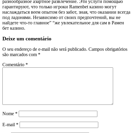
разнообразное азартное развлечение. Эти услуги помощью
гарантируют, что только игроки Ramenbet казино могут
наслаждаться веем опытом без забот, зная, что оказании всегда
под ладонями. Независимо от своих предпочтений, вы не
найдете что-то главное” “же увлекательное для сам в Рамен
бет казино.
Deixe um comentário
O seu endereço de e-mail não será publicado.
Campos obrigatórios
são marcados com
*
Comentário
*
Nome
*
E-mail
*