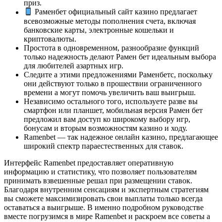
приз.
Раменбет официальный сайт казино предлагает
всевозможные методы пополнения счета, включая
банковские карты, электронные кошельки и
криптовалюты.
Простота в одновременном, разнообразие функций
только надежность делают Рамен бет идеальным выбора
для любителей азартных игр.
Следите а этими предложениями Раменбетc, поскольку
они действуют только в прошествии ограниченного
времени а могут помочь увеличить ваш выигрыш.
Независимо остального того, используете разве вы
смартфон или планшет, мобильная версия Рамен бет
предложил вам доступ ко широкому выбору игр,
бонусам и вторым возможностям казино и ходу.
Ramenbet — так надежное онлайн казино, предлагающее
широкий спектр параестественных для ставок.
Интерфейс Ramenbet предоставляет оперативную
информацию и статистику, что позволяет пользователям
принимать взвешенные решал при размещении ставок.
Благодаря внутренним сенсациям и экспертным стратегиям
вы сможете максимизировать свои выплаты только всегда
оставаться а выигрыше. В именно подробном руководстве
вместе погрузимся в мире Ramenbet и раскроем все советы а