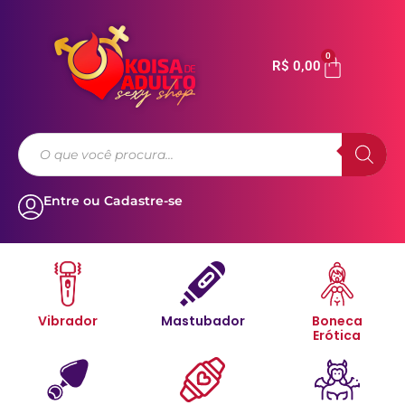
0
R$
0,00
Entre ou Cadastre-se
Vibrador
Mastubador
Boneca
Erótica