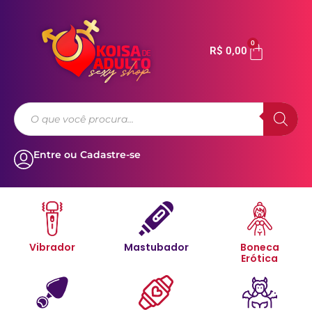
0
R$
0,00
Entre ou Cadastre-se
Vibrador
Mastubador
Boneca
Erótica