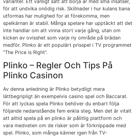
varianter. Ett vanligt sätt att börja är med små insatser,
för att undvika onödig risk. Skillnader i hur kulans bana
utformas har mulighed for at förekomma, men
spelkärnan är stabil. Många spelare har upptäckt att det
inte handlar om att vinna stort varje gång, utan om
kicken av ovisshet som varje ny område på brädan
medför. Plinko är ett populärt prisspel i TV programmet
“The Price is Right”.
Plinko – Regler Och Tips På
Plinko Casinon
Av denna anledning är Plinko betydligt mera
lättbegripligt än exempelvis casino spel och Baccarat.
För att lyckas spela Plinko behöver du enbart följa
följande nedanstående fem enkla steg. Men det är vitalt
att alltid spela på en plinko är pålitlig plattform och
vara medveten om de risker som är förknippade med
spel. Plinko, som många känner igen från TV-