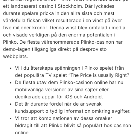
ett landbaserat casino i Stockholm. Där lyckades
durante spelare pricka in den allra sista och mest
värdefulla fickan vilket resulterade i en vinst på över
five miljoner kronor. Denna vinst blev omtalad i media
och visade verkligen på den enorma potentialen i
Plinko. De flesta välrenommerade Plinko-casinon har
demo-lägen tillgängliga direkt på desprovisto
webbplats.
Vill du återskapa spänningen i Plinko spelet från
det populära TV spelet “The Price is usually Right?
De flesta utav dem Plinko-casinon online har nu
mobilvänliga versioner av sina sajter eller
dedikerade appar för iOS och Android.
Det är durante fördel när de är svensk
kundsupport o tydlig information omkring avgifter.
Vi tror att kombinationen av dessa orsaker
bidragit till att Plinko blivit så populärt hos casinon
online.