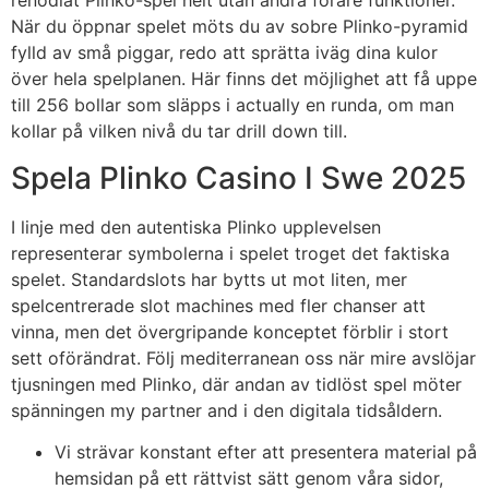
renodlat Plinko-spel helt utan andra förare funktioner.
När du öppnar spelet möts du av sobre Plinko-pyramid
fylld av små piggar, redo att sprätta iväg dina kulor
över hela spelplanen. Här finns det möjlighet att få uppe
till 256 bollar som släpps i actually en runda, om man
kollar på vilken nivå du tar drill down till.
Spela Plinko Casino I Swe 2025
I linje med den autentiska Plinko upplevelsen
representerar symbolerna i spelet troget det faktiska
spelet. Standardslots har bytts ut mot liten, mer
spelcentrerade slot machines med fler chanser att
vinna, men det övergripande konceptet förblir i stort
sett oförändrat. Följ mediterranean oss ​​när mire avslöjar
tjusningen med Plinko, där andan av tidlöst spel möter
spänningen my partner and i den digitala tidsåldern.
Vi strävar konstant efter att presentera material på
hemsidan på ett rättvist sätt genom våra sidor,