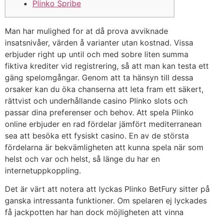
Plinko Spribe
Man har mulighed for at då prova avviknade
insatsnivåer, värden å varianter utan kostnad. Vissa
erbjuder right up until och med sobre liten summa
fiktiva krediter vid registrering, så att man kan testa ett
gäng spelomgångar. Genom att ta hänsyn till dessa
orsaker kan du öka chanserna att leta fram ett säkert,
rättvist och underhållande casino Plinko slots och
passar dina preferenser och behov. Att spela Plinko
online erbjuder en rad fördelar jämfört mediterranean
sea att besöka ett fysiskt casino. En av de största
fördelarna är bekvämligheten att kunna spela när som
helst och var och helst, så länge du har en
internetuppkoppling.
Det är värt att notera att lyckas Plinko BetFury sitter på
ganska intressanta funktioner. Om spelaren ej lyckades
få jackpotten har han dock möjligheten att vinna