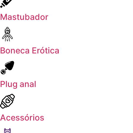
Mastubador
Boneca Erótica
Plug anal
Acessórios