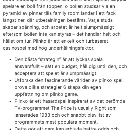
spelare en boll från toppen, o bollen studsar via en
pyramid av pinnar tills family room landar i ett fack
längst ner, där utbetalningen bestäms. Varje studs
skapar spänning, och arbetet är helt slumpmässigt
eftersom bollen inte kan styras – det handlar helt och
hållet om tur. Plinko är ett enkelt och turbaserat
casinospel med hög underhållningsfaktor.
Den bästa ”strategin” är att lyckas spela
ansvarsfullt – sätt en budget, håll dig until den, och
acceptera att spelet är slumpmässigt.
Utforska den fascinerande världen av plinko spel,
prova olika strategier 6 skapa din egen
uppfattning om plinko game.
Plinko är ett hasardspel inspirerat av det berömda
TV-programmet The Price is usually Right som
lanserades 1983 och och snabbt blev 1st av
programmets mest populära moment.
Detta gör att para kan erbjuda bättre odds och