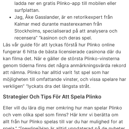
ladda ner en gratis Plinko-app till mobilen eller
surfplattan.
Jag, Åke Gasslander, är en retorikexpert från
Kalmar med durante masterexamen från
Stockholms, specialiserad på att analysera och
recensera” “kasinon och deras spel.
Läs vår guide för att lyckas förstå hur Plinko online
fungerar 6 hitta de bästa licensierade casinona där du
kan filma det. När e gäller de största Plinko-vinsterna
genom tiderna finns det några anmärkningsvärda rekord
att nämna. Plinko har alltid varit 1st spel som har
möjligheten till omfattande vinster, och vissa spelare har
verkligen” “lyckats dra det längsta stråt.
Strategier Och Tips För Att Spela Plinko
Eller vill du lära dig mer omkring hur man spelar Plinko
och vem olika spel som finns? Här kmr vi berätta om
allt från hur Plinko spelas till var du har mulighed for at
spela.” “[newline]Han är alltid uppdaterad på de nyheter