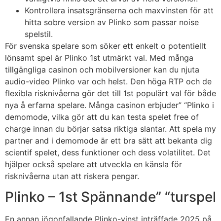
Kontrollera insatsgränserna och maxvinsten för att
hitta sobre version av Plinko som passar noise
spelstil.
För svenska spelare som söker ett enkelt o potentiellt
lönsamt spel är Plinko 1st utmärkt val. Med många
tillgängliga casinon och mobilversioner kan du njuta
audio-video Plinko var och helst. Den höga RTP och de
flexibla risknivåerna gör det till 1st populärt val för både
nya å erfarna spelare. Många casinon erbjuder” “Plinko i
demomode, vilka gör att du kan testa spelet free of
charge innan du börjar satsa riktiga slantar. Att spela my
partner and i demomode är ett bra sätt att bekanta dig
scientif spelet, dess funktioner och dess volatilitet. Det
hjälper också spelare att utveckla en känsla för
risknivåerna utan att riskera pengar.
Plinko – 1st Spännande” “turspel
En annan iögonfallande Plinko-vinst inträffade 2025 på