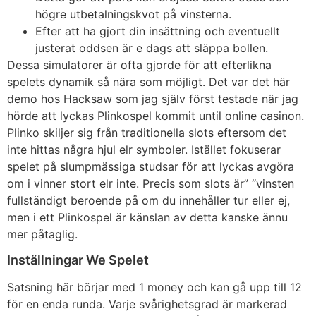
högre utbetalningskvot på vinsterna.
Efter att ha gjort din insättning och eventuellt
justerat oddsen är e dags att släppa bollen.
Dessa simulatorer är ofta gjorde för att efterlikna
spelets dynamik så nära som möjligt. Det var det här
demo hos Hacksaw som jag själv först testade när jag
hörde att lyckas Plinkospel kommit until online casinon.
Plinko skiljer sig från traditionella slots eftersom det
inte hittas några hjul elr symboler. Istället fokuserar
spelet på slumpmässiga studsar för att lyckas avgöra
om i vinner stort elr inte. Precis som slots är” “vinsten
fullständigt beroende på om du innehåller tur eller ej,
men i ett Plinkospel är känslan av detta kanske ännu
mer påtaglig.
Inställningar We Spelet
Satsning här börjar med 1 money och kan gå upp till 12
för en enda runda. Varje svårighetsgrad är markerad