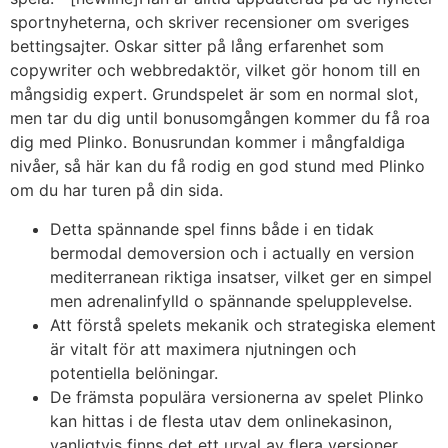
sportnyheterna, och skriver recensioner om sveriges
bettingsajter. Oskar sitter på lång erfarenhet som
copywriter och webbredaktör, vilket gör honom till en
mångsidig expert. Grundspelet är som en normal slot,
men tar du dig until bonusomgången kommer du få roa
dig med Plinko. Bonusrundan kommer i mångfaldiga
nivåer, så här kan du få rodig en god stund med Plinko
om du har turen på din sida.
Detta spännande spel finns både i en tidak
bermodal demoversion och i actually en version
mediterranean riktiga insatser, vilket ger en simpel
men adrenalinfylld o spännande spelupplevelse.
Att förstå spelets mekanik och strategiska element
är vitalt för att maximera njutningen och
potentiella belöningar.
De främsta populära versionerna av spelet Plinko
kan hittas i de flesta utav dem onlinekasinon,
vanligtvis finns det ett urval av flera versioner.