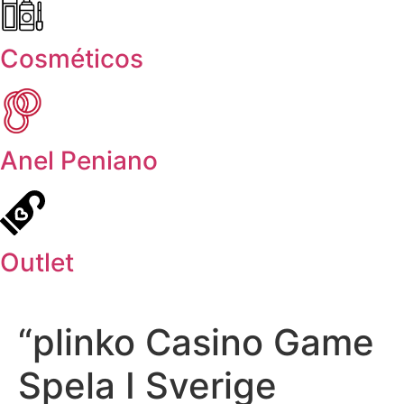
Cosméticos
Anel Peniano
Outlet
“plinko Casino Game
Spela I Sverige