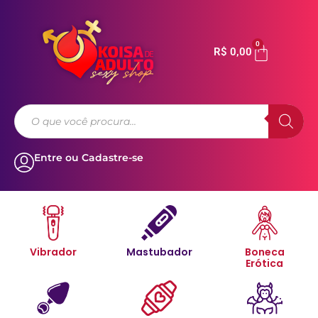
0
R$
0,00
Entre ou Cadastre-se
Vibrador
Mastubador
Boneca
Erótica