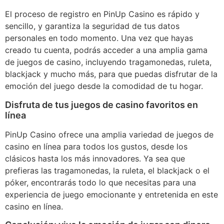
El proceso de registro en PinUp Casino es rápido y
sencillo, y garantiza la seguridad de tus datos
personales en todo momento. Una vez que hayas
creado tu cuenta, podrás acceder a una amplia gama
de juegos de casino, incluyendo tragamonedas, ruleta,
blackjack y mucho más, para que puedas disfrutar de la
emoción del juego desde la comodidad de tu hogar.
Disfruta de tus juegos de casino favoritos en
línea
PinUp Casino ofrece una amplia variedad de juegos de
casino en línea para todos los gustos, desde los
clásicos hasta los más innovadores. Ya sea que
prefieras las tragamonedas, la ruleta, el blackjack o el
póker, encontrarás todo lo que necesitas para una
experiencia de juego emocionante y entretenida en este
casino en línea.