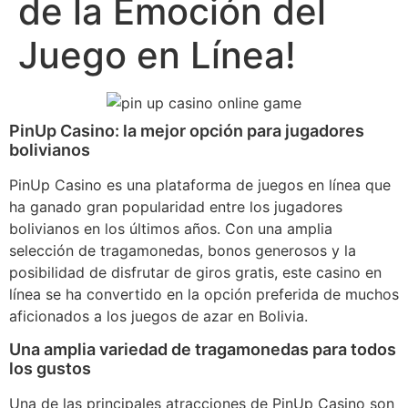
de la Emoción del
Juego en Línea!
PinUp Casino: la mejor opción para jugadores
bolivianos
PinUp Casino es una plataforma de juegos en línea que
ha ganado gran popularidad entre los jugadores
bolivianos en los últimos años. Con una amplia
selección de tragamonedas, bonos generosos y la
posibilidad de disfrutar de giros gratis, este casino en
línea se ha convertido en la opción preferida de muchos
aficionados a los juegos de azar en Bolivia.
Una amplia variedad de tragamonedas para todos
los gustos
Una de las principales atracciones de PinUp Casino son