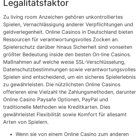
Legalitätsfaktor
Zu living room Anzeichen gehören unkontrolliertes
Spielen, Vernachlässigung anderer Verpflichtungen und
geldverlegenheit. Online Casinos in Deutschland bieten
Ressourcen für verantwortungsvolles Zocken an.
Spielerschutz darüber hinaus Sicherheit sind vonseiten
größter Bedeutung inside den besten On-line Casinos.
Maßnahmen auf welche weise SSL-Verschlüsselung,
Datenschutzbestimmungen sowie verantwortungsvolles
Spielen sind entscheidend, um ein sicheres Spielerlebnis
zu gewährleisten. Die nützlichsten Online Casinos
offerieren eine Vielzahl the Zahlungsmethoden, darunter
Online Casino Paysafe Optionen, PayPal und
traditionelle Methoden wie Kreditkarten. Dies
gewährleistet Flexibilität sowie Komfort für allesamt
Arten von Spielern.
Wenn sie von einem Online Casino zum anderen