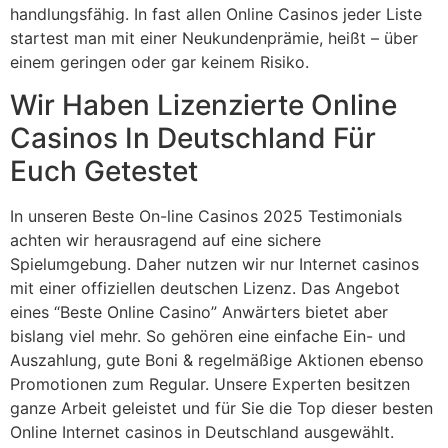
handlungsfähig. In fast allen Online Casinos jeder Liste
startest man mit einer Neukundenprämie, heißt – über
einem geringen oder gar keinem Risiko.
Wir Haben Lizenzierte Online
Casinos In Deutschland Für
Euch Getestet
In unseren Beste On-line Casinos 2025 Testimonials
achten wir herausragend auf eine sichere
Spielumgebung. Daher nutzen wir nur Internet casinos
mit einer offiziellen deutschen Lizenz. Das Angebot
eines “Beste Online Casino” Anwärters bietet aber
bislang viel mehr. So gehören eine einfache Ein- und
Auszahlung, gute Boni & regelmäßige Aktionen ebenso
Promotionen zum Regular. Unsere Experten besitzen
ganze Arbeit geleistet und für Sie die Top dieser besten
Online Internet casinos in Deutschland ausgewählt.