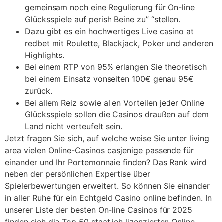
gemeinsam noch eine Regulierung für On-line
Glücksspiele auf perish Beine zu” “stellen.
Dazu gibt es ein hochwertiges Live casino at
redbet mit Roulette, Blackjack, Poker und anderen
Highlights.
Bei einem RTP von 95% erlangen Sie theoretisch
bei einem Einsatz vonseiten 100€ genau 95€
zurück.
Bei allem Reiz sowie allen Vorteilen jeder Online
Glücksspiele sollen die Casinos draußen auf dem
Land nicht verteufelt sein.
Jetzt fragen Sie sich, auf welche weise Sie unter living
area vielen Online-Casinos dasjenige passende für
einander und Ihr Portemonnaie finden? Das Rank wird
neben der persönlichen Expertise über
Spielerbewertungen erweitert. So können Sie einander
in aller Ruhe für ein Echtgeld Casino online befinden. In
unserer Liste der besten On-line Casinos für 2025
finden sich die Top 50 staatlich lizenzierten Online