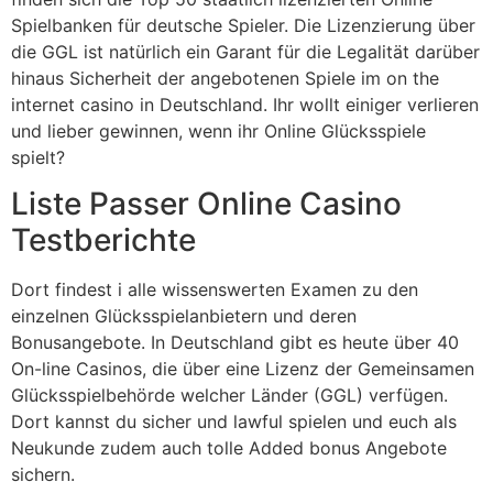
Spielbanken für deutsche Spieler. Die Lizenzierung über
die GGL ist natürlich ein Garant für die Legalität darüber
hinaus Sicherheit der angebotenen Spiele im on the
internet casino in Deutschland. Ihr wollt einiger verlieren
und lieber gewinnen, wenn ihr Online Glücksspiele
spielt?
Liste Passer Online Casino
Testberichte
Dort findest i alle wissenswerten Examen zu den
einzelnen Glücksspielanbietern und deren
Bonusangebote. In Deutschland gibt es heute über 40
On-line Casinos, die über eine Lizenz der Gemeinsamen
Glücksspielbehörde welcher Länder (GGL) verfügen.
Dort kannst du sicher und lawful spielen und euch als
Neukunde zudem auch tolle Added bonus Angebote
sichern.