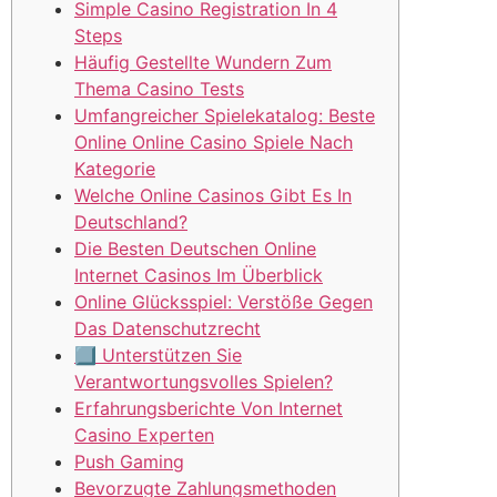
Simple Casino Registration In 4
Steps
Häufig Gestellte Wundern Zum
Thema Casino Tests
Umfangreicher Spielekatalog: Beste
Online Online Casino Spiele Nach
Kategorie
Welche Online Casinos Gibt Es In
Deutschland?
Die Besten Deutschen Online
Internet Casinos Im Überblick
Online Glücksspiel: Verstöße Gegen
Das Datenschutzrecht
⃣ Unterstützen Sie
Verantwortungsvolles Spielen?
Erfahrungsberichte Von Internet
Casino Experten
Push Gaming
Bevorzugte Zahlungsmethoden