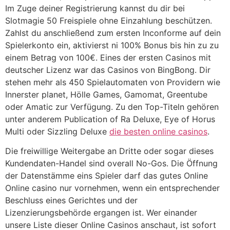
Im Zuge deiner Registrierung kannst du dir bei
Slotmagie 50 Freispiele ohne Einzahlung beschützen.
Zahlst du anschließend zum ersten Inconforme auf dein
Spielerkonto ein, aktivierst ni 100% Bonus bis hin zu zu
einem Betrag von 100€. Eines der ersten Casinos mit
deutscher Lizenz war das Casinos von BingBong. Dir
stehen mehr als 450 Spielautomaten von Providern wie
Innerster planet, Hölle Games, Gamomat, Greentube
oder Amatic zur Verfügung. Zu den Top-Titeln gehören
unter anderem Publication of Ra Deluxe, Eye of Horus
Multi oder Sizzling Deluxe
die besten online casinos
.
Die freiwillige Weitergabe an Dritte oder sogar dieses
Kundendaten-Handel sind overall No-Gos. Die Öffnung
der Datenstämme eins Spieler darf das gutes Online
Online casino nur vornehmen, wenn ein entsprechender
Beschluss eines Gerichtes und der
Lizenzierungsbehörde ergangen ist. Wer einander
unsere Liste dieser Online Casinos anschaut, ist sofort