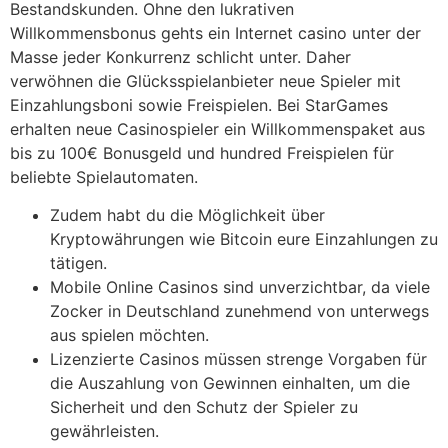
Bestandskunden. Ohne den lukrativen
Willkommensbonus gehts ein Internet casino unter der
Masse jeder Konkurrenz schlicht unter. Daher
verwöhnen die Glücksspielanbieter neue Spieler mit
Einzahlungsboni sowie Freispielen. Bei StarGames
erhalten neue Casinospieler ein Willkommenspaket aus
bis zu 100€ Bonusgeld und hundred Freispielen für
beliebte Spielautomaten.
Zudem habt du die Möglichkeit über
Kryptowährungen wie Bitcoin eure Einzahlungen zu
tätigen.
Mobile Online Casinos sind unverzichtbar, da viele
Zocker in Deutschland zunehmend von unterwegs
aus spielen möchten.
Lizenzierte Casinos müssen strenge Vorgaben für
die Auszahlung von Gewinnen einhalten, um die
Sicherheit und den Schutz der Spieler zu
gewährleisten.