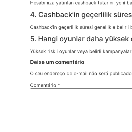
Hesabınıza yatırılan cashback tutarını, yeni ba
4. Cashback’in geçerlilik süres
Cashback’in geçerlilik süresi genellikle belirli
5. Hangi oyunlar daha yüksek
Yüksek riskli oyunlar veya belirli kampanyala
Deixe um comentário
O seu endereço de e-mail não será publicado
Comentário
*