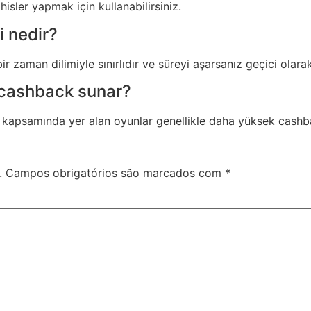
hisler yapmak için kullanabilirsiniz.
i nedir?
 bir zaman dilimiyle sınırlıdır ve süreyi aşarsanız geçici olara
 cashback sunar?
r kapsamında yer alan oyunlar genellikle daha yüksek cashba
.
Campos obrigatórios são marcados com
*