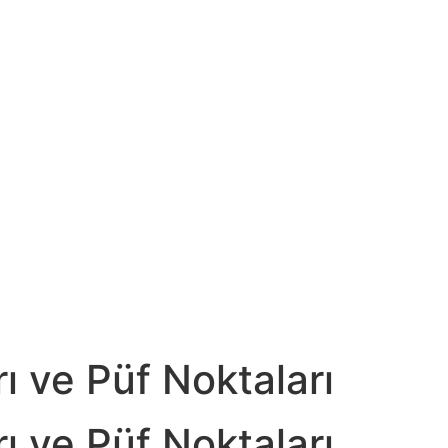
ı ve Püf Noktaları
ı ve Püf Noktaları