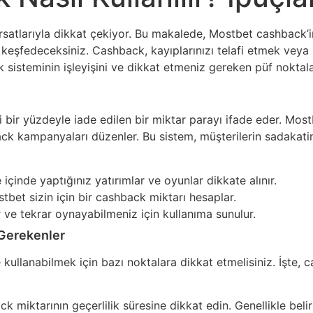
tlarıyla dikkat çekiyor. Bu makalede, Mostbet cashback’in n
ı keşfedeceksiniz. Cashback, kayıplarınızı telafi etmek veya
isteminin işleyişini ve dikkat etmeniz gereken püf noktaları
ir yüzdeyle iade edilen bir miktar parayı ifade eder. Mostbe
ck kampanyaları düzenler. Bu sistem, müşterilerin sadakatin
içinde yaptığınız yatırımlar ve oyunlar dikkate alınır.
ostbet sizin için bir cashback miktarı hesaplar.
ır ve tekrar oynayabilmeniz için kullanıma sunulur.
 Gerekenler
 kullanabilmek için bazı noktalara dikkat etmelisiniz. İşte
 miktarının geçerlilik süresine dikkat edin. Genellikle belir