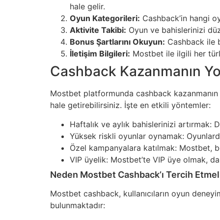
hale gelir.
Oyun Kategorileri:
Cashback’in hangi oyu
Aktivite Takibi:
Oyun ve bahislerinizi düz
Bonus Şartlarını Okuyun:
Cashback ile bi
İletişim Bilgileri:
Mostbet ile ilgili her tür
Cashback Kazanmanın Yol
Mostbet platformunda cashback kazanmanın birç
hale getirebilirsiniz. İşte en etkili yöntemler:
Haftalık ve aylık bahislerinizi artırmak:
Yüksek riskli oyunlar oynamak: Oyunlarda 
Özel kampanyalara katılmak: Mostbet, bel
VIP üyelik: Mostbet’te VIP üye olmak, d
Neden Mostbet Cashback’ı Tercih Etmel
Mostbet cashback, kullanıcıların oyun deneyim
bulunmaktadır: