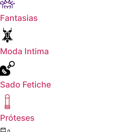
Fantasias
Moda Intima
Sado Fetiche
Próteses