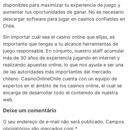
disponibles para maximizar tu experiencia de juego y
aumentar tus oportunidades de ganar. No es necesario
descargar software para jugar en casinos confiables en
Chile.
Sin importar cuál sea el casino online que elijas, es
importante que tengas a tu alcance herramientas de
juego responsable. En conjunto, nuestro staff acumular
más de 30 años de experiencia jugando en internet y
realizando apuestas online, lo que nos ayuda a ser una
de las autoridades más importantes del mercado
chileno. CasinoOnlineChile cuenta con un equipo de
expertos en el ámbito de los casinos online, el cual se
encarga de desarrollar todo el contenido de nuestra
web.
Deixe um comentário
O seu endereço de e-mail não será publicado.
Campos
obrigatórios são marcados com
*