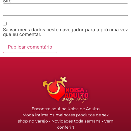
Site
Salvar meus dados neste navegador para a próxima vez
que eu comentar.
Encontre aqui na Koisa de Adulto
Moda Íntima os melhores produtos de sex
shop no varejo • Novidades toda semana • Vem
conferir!