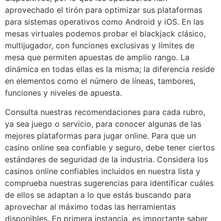
aprovechado el tirón para optimizar sus plataformas
para sistemas operativos como Android y iOS. En las
mesas virtuales podemos probar el blackjack clásico,
multijugador, con funciones exclusivas y límites de
mesa que permiten apuestas de amplio rango. La
dinámica en todas ellas es la misma; la diferencia reside
en elementos como el número de líneas, tambores,
funciones y niveles de apuesta.
Consulta nuestras recomendaciones para cada rubro,
ya sea juego o servicio, para conocer algunas de las
mejores plataformas para jugar online. Para que un
casino online sea confiable y seguro, debe tener ciertos
estándares de seguridad de la industria. Considera los
casinos online confiables incluidos en nuestra lista y
comprueba nuestras sugerencias para identificar cuáles
de ellos se adaptan a lo que estás buscando para
aprovechar al máximo todas las herramientas
disponibles. En primera instancia, es importante saber