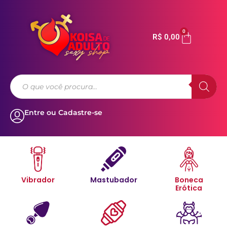
0
R$
0,00
Entre ou Cadastre-se
Vibrador
Mastubador
Boneca
Erótica