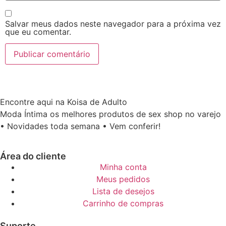
Salvar meus dados neste navegador para a próxima vez
que eu comentar.
Encontre aqui na Koisa de Adulto
Moda Íntima os melhores produtos de sex shop no varejo
• Novidades toda semana • Vem conferir!
Área do cliente
Minha conta
Meus pedidos
Lista de desejos
Carrinho de compras
Suporte