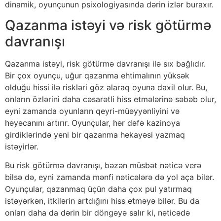
dinamik, oyunçunun psixologiyasında dərin izlər buraxır.
Qazanma istəyi və risk götürmə
davranışı
Qazanma istəyi, risk götürmə davranışı ilə sıx bağlıdır.
Bir çox oyunçu, uğur qazanma ehtimalının yüksək
olduğu hissi ilə riskləri göz alaraq oyuna daxil olur. Bu,
onların özlərini daha cəsarətli hiss etmələrinə səbəb olur,
eyni zamanda oyunların qeyri-müəyyənliyini və
həyəcanını artırır. Oyunçular, hər dəfə kazinoya
girdiklərində yeni bir qazanma hekayəsi yazmaq
istəyirlər.
Bu risk götürmə davranışı, bəzən müsbət nəticə verə
bilsə də, eyni zamanda mənfi nəticələrə də yol aça bilər.
Oyunçular, qazanmaq üçün daha çox pul yatırmaq
istəyərkən, itkilərin artdığını hiss etməyə bilər. Bu da
onları daha da dərin bir döngəyə salır ki, nəticədə