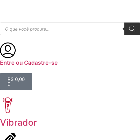
Entre ou Cadastre-se
R$
0,00
0
Vibrador