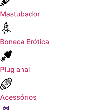
Mastubador
Boneca Erótica
Plug anal
Acessórios