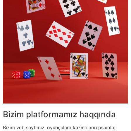
Bizim platformamız haqqında
Bizim veb saytımız, oyunçulara kazinoların psixoloji