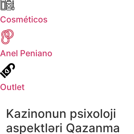
Cosméticos
Anel Peniano
Outlet
Kazinonun psixoloji
aspektləri Qazanma