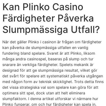
Kan Plinko Casino
Färdigheter Påverka
Slumpmässiga Utfall?
När det gäller Plinko i casinon är frågan om färdigheter
kan påverka de slumpmässiga utfallen en vanlig
fundering bland spelare. Svaret är att Plinko, liksom
många andra casinospel, baseras på slump och tur
snarare än verkliga färdigheter. Spelets mekanik är
designad för att ge slumpmässiga resultat, vilket gör
det svårt för spelare att systematiskt påverka utgången
med någon form av teknisk skicklighet. Trots detta finns
det vissa strategiska val som spelare kan göra för att
optimera sitt spel, dock utan att helt eliminera
slumpfaktorn. I denna artikel utforskar vi närmare hur
Plinko fungerar, om och hur färdigheter kan spela in,