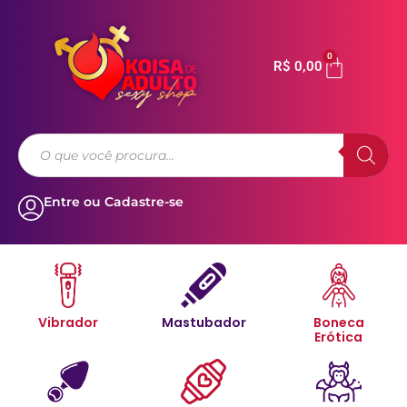
0
R$
0,00
Entre ou Cadastre-se
Vibrador
Mastubador
Boneca
Erótica