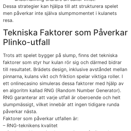
Dessa strategier kan hjälpa till att strukturera spelet
men påverkar inte själva slumpmomentet i kulanets
resa.
Tekniska Faktorer som Påverkar
Plinko-utfall
Trots att spelet bygger på slump, finns det tekniska
faktorer som styr hur kulan rör sig och därmed bidrar
till resultatet. Brädets design, inklusive avståndet mellan
pinnarna, kulans vikt och friktion spelar viktiga roller. I
ett onlinecasino simuleras dessa faktorer med hjälp av
en algoritm kallad RNG (Random Number Generator).
RNG garanterar att varje utfall är oberoende och helt
slumpmässigt, vilket innebär att ingen tidigare runda
påverkar nästa.
Faktorer som påverkar utfallen är:
– RNG-teknikens kvalitet