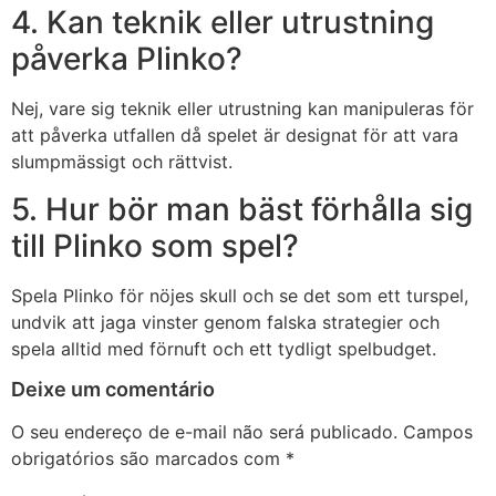
4. Kan teknik eller utrustning
påverka Plinko?
Nej, vare sig teknik eller utrustning kan manipuleras för
att påverka utfallen då spelet är designat för att vara
slumpmässigt och rättvist.
5. Hur bör man bäst förhålla sig
till Plinko som spel?
Spela Plinko för nöjes skull och se det som ett turspel,
undvik att jaga vinster genom falska strategier och
spela alltid med förnuft och ett tydligt spelbudget.
Deixe um comentário
O seu endereço de e-mail não será publicado.
Campos
obrigatórios são marcados com
*