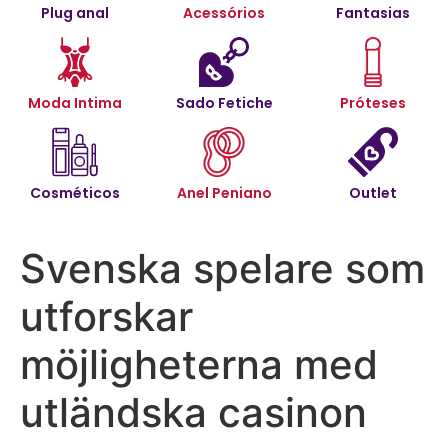
Plug anal
Acessórios
Fantasias
Moda Intima
Sado Fetiche
Próteses
Cosméticos
Anel Peniano
Outlet
Svenska spelare som
utforskar
möjligheterna med
utländska casinon