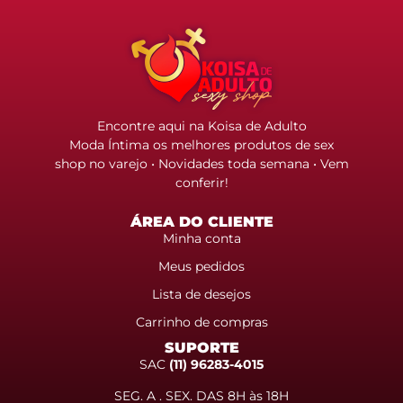
Encontre aqui na Koisa de Adulto
Moda Íntima os melhores produtos de sex
shop no varejo • Novidades toda semana • Vem
conferir!
ÁREA DO CLIENTE
Minha conta
Meus pedidos
Lista de desejos
Carrinho de compras
SUPORTE
SAC
(11) 96283-4015
SEG. A . SEX. DAS 8H às 18H