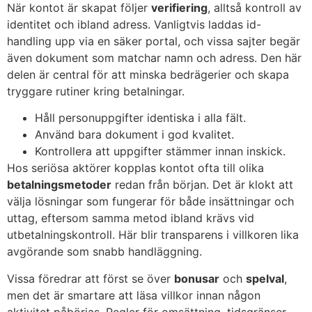
När kontot är skapat följer
verifiering
, alltså kontroll av
identitet och ibland adress. Vanligtvis laddas id-
handling upp via en säker portal, och vissa sajter begär
även dokument som matchar namn och adress. Den här
delen är central för att minska bedrägerier och skapa
tryggare rutiner kring betalningar.
Håll personuppgifter identiska i alla fält.
Använd bara dokument i god kvalitet.
Kontrollera att uppgifter stämmer innan inskick.
Hos seriösa aktörer kopplas kontot ofta till olika
betalningsmetoder
redan från början. Det är klokt att
välja lösningar som fungerar för både insättningar och
uttag, eftersom samma metod ibland krävs vid
utbetalningskontroll. Här blir transparens i villkoren lika
avgörande som snabb handläggning.
Vissa föredrar att först se över
bonusar
och
spelval
,
men det är smartare att läsa villkor innan någon
aktivitet påbörjas. Regler för omsättning, tidsgränser