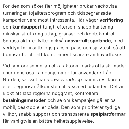
För den som söker fler möjligheter brukar veckovisa
turneringar, lojalitetsprogram och tidsbegränsade
kampanjer vara mest intressanta. Här väger
verifiering
och
kundsupport
tungt, eftersom snabb hantering
minskar strul kring uttag, gränser och kontokontroll.
Seriösa aktörer lyfter också
ansvarfullt spelande
, med
verktyg för insättningsgränser, paus och självtest, så att
bonusar förblir ett komplement snarare än huvudfokus.
Vid jämförelse mellan olika aktörer märks ofta skillnader
i hur generösa kampanjerna är för användare från
Norden, särskilt när
vpn-användning
nämns i villkoren
eller begränsar åtkomsten till vissa erbjudanden. Det är
klokt att läsa reglerna noggrant, kontrollera
betalningsmetoder
och se om kampanjen gäller på
mobil, desktop eller båda. Den som prioriterar tydliga
villkor, snabb support och transparenta
spelplattformar
får vanligtvis en bättre helhetsupplevelse.