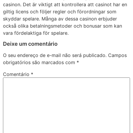
casinon. Det är viktigt att kontrollera att casinot har en
giltig licens och följer regler och förordningar som
skyddar spelare. Många av dessa casinon erbjuder
också olika betalningsmetoder och bonusar som kan
vara fördelaktiga för spelare.
Deixe um comentário
O seu endereço de e-mail não será publicado.
Campos
obrigatórios são marcados com
*
Comentário
*