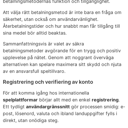
betalningsmetodernas funktion och tillgänglighet.
Att välja rätt betalningsmetod är inte bara en fråga om
säkerhet, utan också om användarvänlighet.
Återbetalningstider och hur snabbt man får tillgång till
sina medel bör alltid beaktas.
Sammanfattningsvis är valet av säkra
betalningsmetoder avgörande för en trygg och positiv
upplevelse på nätet. Genom att noggrant överväga
alternativen kan spelare maximera sitt skydd och njuta
av en ansvarsfull speltillvaro.
Registrering och verifiering av konto
För att komma igång hos internationella
spelplattformar
börjar allt med en enkel
registrering
.
Ett tydligt
användargränssnitt
gör processen smidig: e-
post, lösenord, valuta och ibland landuppgifter fylls i
direkt, utan onödiga steg.