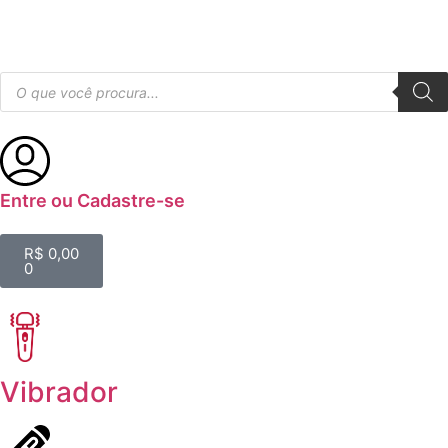
Entre ou Cadastre-se
R$
0,00
0
Vibrador