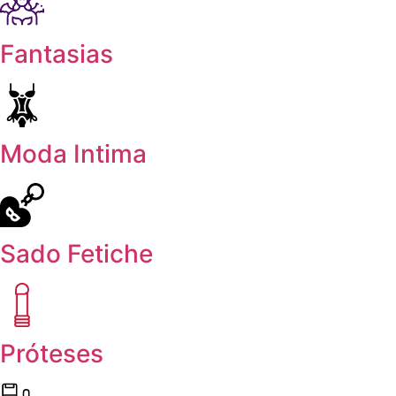
Fantasias
Moda Intima
Sado Fetiche
Próteses