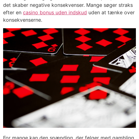
det skaber negative konsekvenser. Mange søger straks
efter en
casino bonus uden indskud
uden at tænke over
konsekvenserne.
For mange kan den spænding, der følger med gambling,