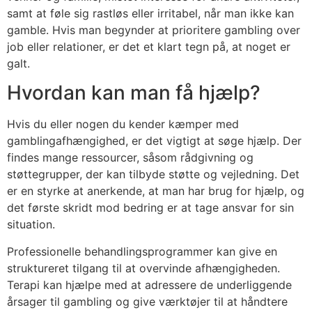
samt at føle sig rastløs eller irritabel, når man ikke kan
gamble. Hvis man begynder at prioritere gambling over
job eller relationer, er det et klart tegn på, at noget er
galt.
Hvordan kan man få hjælp?
Hvis du eller nogen du kender kæmper med
gamblingafhængighed, er det vigtigt at søge hjælp. Der
findes mange ressourcer, såsom rådgivning og
støttegrupper, der kan tilbyde støtte og vejledning. Det
er en styrke at anerkende, at man har brug for hjælp, og
det første skridt mod bedring er at tage ansvar for sin
situation.
Professionelle behandlingsprogrammer kan give en
struktureret tilgang til at overvinde afhængigheden.
Terapi kan hjælpe med at adressere de underliggende
årsager til gambling og give værktøjer til at håndtere