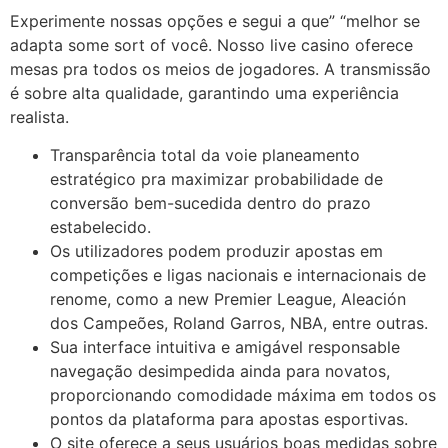
Experimente nossas opções e segui a que” “melhor se
adapta some sort of você. Nosso live casino oferece
mesas pra todos os meios de jogadores. A transmissão
é sobre alta qualidade, garantindo uma experiência
realista.
Transparência total da voie planeamento
estratégico pra maximizar probabilidade de
conversão bem-sucedida dentro do prazo
estabelecido.
Os utilizadores podem produzir apostas em
competições e ligas nacionais e internacionais de
renome, como a new Premier League, Aleación
dos Campeões, Roland Garros, NBA, entre outras.
Sua interface intuitiva e amigável responsable
navegação desimpedida ainda para novatos,
proporcionando comodidade máxima em todos os
pontos da plataforma para apostas esportivas.
O site oferece a seus usuários boas medidas sobre