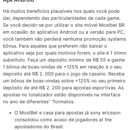
Há muitos beneficios plausíveis nos quais você pode
dar, dependendo das particularidades de cada game.
Se você decidir-se por utilizar o site móvel Mostbet BR
em ocasião do aplicativo Android ou a versão para PC,
você também não perderá nenhuma promoção systems
bônus. Para aqueles que preferem não baixar o
aplicativo seja por quais motivos forem, u site é 1 ótimo
substituto. Faça um depósito mínimo de R$ 55 e ganhe
1 bônus de boas-vindas de +125% em relação à o seu
deposito até R$ 2. 000 para o jogo de cassino. Receba
um bônus de boas-vindas sobre +125% no seu primeiro
depósito de até R$ 2. 200 para apostas esportivas. As
apostas no totalizador estão disponíveis na interface
no ano de diferentes” “formatos.
O MostBet e casa para apostas já sony ericsson
consolidou como acaso de jogadores at the
apostadores do Brasil.