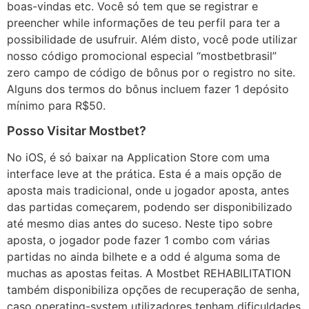
boas-vindas etc. Você só tem que se registrar e
preencher while informações de teu perfil para ter a
possibilidade de usufruir. Além disto, você pode utilizar
nosso código promocional especial “mostbetbrasil”
zero campo de código de bônus por o registro no site.
Alguns dos termos do bônus incluem fazer 1 depósito
mínimo para R$50.
Posso Visitar Mostbet?
No iOS, é só baixar na Application Store com uma
interface leve at the prática. Esta é a mais opção de
aposta mais tradicional, onde u jogador aposta, antes
das partidas começarem, podendo ser disponibilizado
até mesmo dias antes do suceso. Neste tipo sobre
aposta, o jogador pode fazer 1 combo com várias
partidas no ainda bilhete e a odd é alguma soma de
muchas as apostas feitas. A Mostbet REHABILITATION
também disponibiliza opções de recuperação de senha,
caso operating-system utilizadores tenham dificuldades