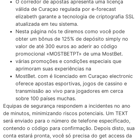
O corredor de apostas apresenta uma licença
válida de Curaçao regulada por e-forecast
elizabeth garante a tecnologia de criptografia SSL
atualizada em teu sistema.
Nesta página nós te diremos como você pode
obter um bônus de 125% de depósito simply no
valor de até 300 euros ao aderir ao código
promocional «MOSTBETPT» de uma MostBet.
várias promoções e condições especiais que
aprimoram suas experiências na
MostBet. com é licenciado em Curaçao electronic
oferece apostas esportivas, jogos de cassino e
transmissão ao vivo para jogadores em cerca
sobre 100 países muchas.
Equipas de segurança respondem a incidentes no ano
de minutos, minimizando riscos potenciais. Um TEXT
será enviado para o número de telefone especificado,
contendo o código para confirmação. Depois disto, sua
conta estará pronta, você só precisa do get access da