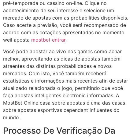
pré-temporada ou cassino on-line. Clique no
acontecimiento de seu interesse e selecione um
mercado de apostas com as probabilities disponíveis.
Caso acerte a previsão, você será recompensado de
acordo com as cotações apresentadas no momento
weil aposta
mostbet entrar
.
Você pode apostar ao vivo nos games como achar
melhor, aproveitando as dicas de apostas também
atraentes das distintas probabilidades e novos
mercados. Com isto, você também receberá
estatísticas e informações mais recentes afin de estar
atualizado relacionada o jogo, permitindo que você
faça apostas inteligentes electronic informadas. A
MostBet Online casa sobre apostas é uma das casas
sobre apostas esportivas cependant influentes do
mundo.
Processo De Verificação Da