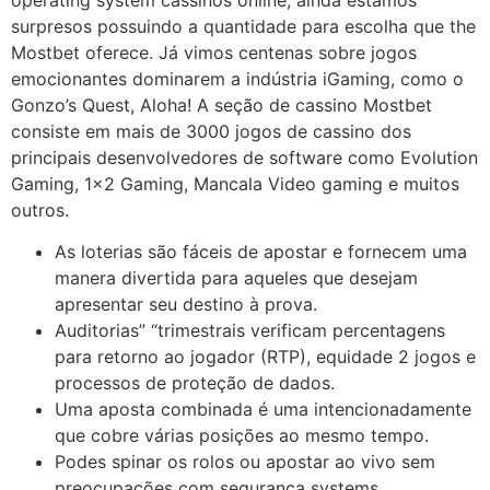
operating system cassinos online, ainda estamos
surpresos possuindo a quantidade para escolha que the
Mostbet oferece. Já vimos centenas sobre jogos
emocionantes dominarem a indústria iGaming, como o
Gonzo’s Quest, Aloha! A seção de cassino Mostbet
consiste em mais de 3000 jogos de cassino dos
principais desenvolvedores de software como Evolution
Gaming, 1×2 Gaming, Mancala Video gaming e muitos
outros.
As loterias são fáceis de apostar e fornecem uma
manera divertida para aqueles que desejam
apresentar seu destino à prova.
Auditorias” “trimestrais verificam percentagens
para retorno ao jogador (RTP), equidade 2 jogos e
processos de proteção de dados.
Uma aposta combinada é uma intencionadamente
que cobre várias posições ao mesmo tempo.
Podes spinar os rolos ou apostar ao vivo sem
preocupações com segurança systems