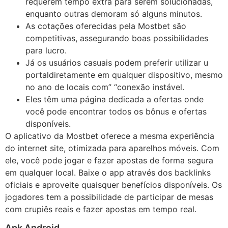
requerem tempo extra para serem solucionadas,
enquanto outras demoram só alguns minutos.
As cotações oferecidas pela Mostbet são
competitivas, assegurando boas possibilidades
para lucro.
Já os usuários casuais podem preferir utilizar u
portaldiretamente em qualquer dispositivo, mesmo
no ano de locais com” “conexão instável.
Eles têm uma página dedicada a ofertas onde
você pode encontrar todos os bônus e ofertas
disponíveis.
O aplicativo da Mostbet oferece a mesma experiência
do internet site, otimizada para aparelhos móveis. Com
ele, você pode jogar e fazer apostas de forma segura
em qualquer local. Baixe o app através dos backlinks
oficiais e aproveite quaisquer benefícios disponíveis. Os
jogadores tem a possibilidade de participar de mesas
com crupiês reais e fazer apostas em tempo real.
Apk Android