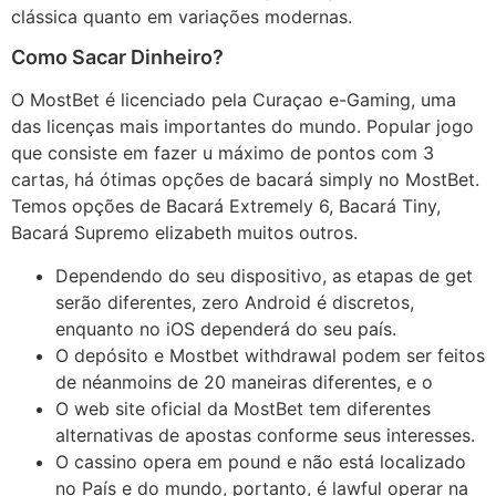
clássica quanto em variações modernas.
Como Sacar Dinheiro?
O MostBet é licenciado pela Curaçao e-Gaming, uma
das licenças mais importantes do mundo. Popular jogo
que consiste em fazer u máximo de pontos com 3
cartas, há ótimas opções de bacará simply no MostBet.
Temos opções de Bacará Extremely 6, Bacará Tiny,
Bacará Supremo elizabeth muitos outros.
Dependendo do seu dispositivo, as etapas de get
serão diferentes, zero Android é discretos,
enquanto no iOS dependerá do seu país.
O depósito e Mostbet withdrawal podem ser feitos
de néanmoins de 20 maneiras diferentes, e o
O web site oficial da MostBet tem diferentes
alternativas de apostas conforme seus interesses.
O cassino opera em pound e não está localizado
no País e do mundo, portanto, é lawful operar na