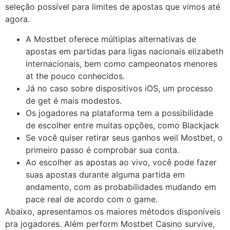
seleção possível para limites de apostas que vimos até
agora.
A Mostbet oferece múltiplas alternativas de
apostas em partidas para ligas nacionais elizabeth
internacionais, bem como campeonatos menores
at the pouco conhecidos.
Já no caso sobre dispositivos iOS, um processo
de get é mais modestos.
Os jogadores na plataforma tem a possibilidade
de escolher entre muitas opções, como Blackjack
Se você quiser retirar seus ganhos weil Mostbet, o
primeiro passo é comprobar sua conta.
Ao escolher as apostas ao vivo, você pode fazer
suas apostas durante alguma partida em
andamento, com as probabilidades mudando em
pace real de acordo com o game.
Abaixo, apresentamos os maiores métodos disponíveis
pra jogadores. Além perform Mostbet Casino survive,