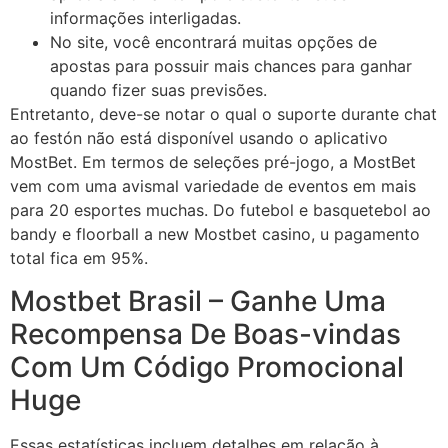
informações interligadas.
No site, você encontrará muitas opções de
apostas para possuir mais chances para ganhar
quando fizer suas previsões.
Entretanto, deve-se notar o qual o suporte durante chat
ao festón não está disponível usando o aplicativo
MostBet. Em termos de seleções pré-jogo, a MostBet
vem com uma avismal variedade de eventos em mais
para 20 esportes muchas. Do futebol e basquetebol ao
bandy e floorball a new Mostbet casino, u pagamento
total fica em 95%.
Mostbet Brasil – Ganhe Uma
Recompensa De Boas-vindas
Com Um Código Promocional
Huge
Essas estatísticas incluem detalhes em relação à