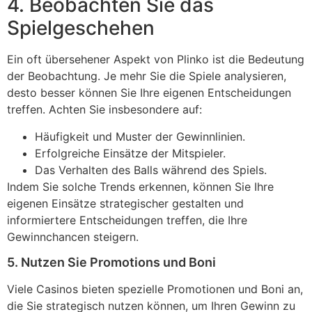
4. Beobachten Sie das
Spielgeschehen
Ein oft übersehener Aspekt von Plinko ist die Bedeutung
der Beobachtung. Je mehr Sie die Spiele analysieren,
desto besser können Sie Ihre eigenen Entscheidungen
treffen. Achten Sie insbesondere auf:
Häufigkeit und Muster der Gewinnlinien.
Erfolgreiche Einsätze der Mitspieler.
Das Verhalten des Balls während des Spiels.
Indem Sie solche Trends erkennen, können Sie Ihre
eigenen Einsätze strategischer gestalten und
informiertere Entscheidungen treffen, die Ihre
Gewinnchancen steigern.
5. Nutzen Sie Promotions und Boni
Viele Casinos bieten spezielle Promotionen und Boni an,
die Sie strategisch nutzen können, um Ihren Gewinn zu