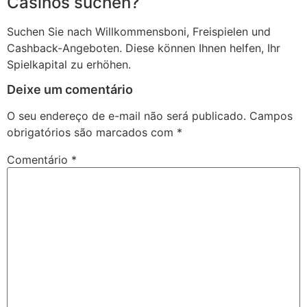
Casinos suchen?
Suchen Sie nach Willkommensboni, Freispielen und
Cashback-Angeboten. Diese können Ihnen helfen, Ihr
Spielkapital zu erhöhen.
Deixe um comentário
O seu endereço de e-mail não será publicado.
Campos
obrigatórios são marcados com
*
Comentário
*