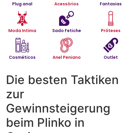
Plug anal
Acessórios
Fantasias
Moda Intima
Sado Fetiche
Próteses
Cosméticos
Anel Peniano
Outlet
Die besten Taktiken
zur
Gewinnsteigerung
beim Plinko in