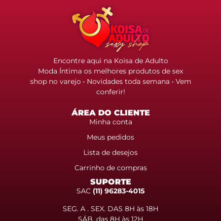
Encontre aqui na Koisa de Adulto
Moda Íntima os melhores produtos de sex
shop no varejo • Novidades toda semana • Vem
conferir!
ÁREA DO CLIENTE
Minha conta
Meus pedidos
Lista de desejos
Carrinho de compras
SUPORTE
SAC
(11) 96283-4015
SEG. A . SEX. DAS 8H às 18H
SÁB. das 8H às 12H