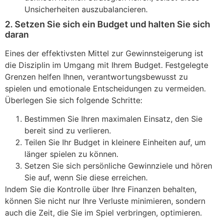
Unsicherheiten auszubalancieren.
2. Setzen Sie sich ein Budget und halten Sie sich
daran
Eines der effektivsten Mittel zur Gewinnsteigerung ist
die Disziplin im Umgang mit Ihrem Budget. Festgelegte
Grenzen helfen Ihnen, verantwortungsbewusst zu
spielen und emotionale Entscheidungen zu vermeiden.
Überlegen Sie sich folgende Schritte:
Bestimmen Sie Ihren maximalen Einsatz, den Sie
bereit sind zu verlieren.
Teilen Sie Ihr Budget in kleinere Einheiten auf, um
länger spielen zu können.
Setzen Sie sich persönliche Gewinnziele und hören
Sie auf, wenn Sie diese erreichen.
Indem Sie die Kontrolle über Ihre Finanzen behalten,
können Sie nicht nur Ihre Verluste minimieren, sondern
auch die Zeit, die Sie im Spiel verbringen, optimieren.