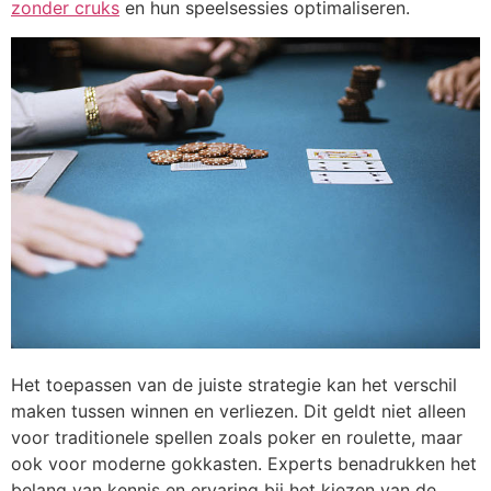
zonder cruks
en hun speelsessies optimaliseren.
Het toepassen van de juiste strategie kan het verschil
maken tussen winnen en verliezen. Dit geldt niet alleen
voor traditionele spellen zoals poker en roulette, maar
ook voor moderne gokkasten. Experts benadrukken het
belang van kennis en ervaring bij het kiezen van de