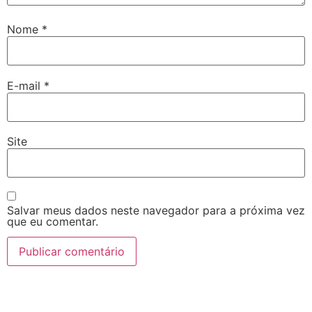
Nome
*
E-mail
*
Site
Salvar meus dados neste navegador para a próxima vez
que eu comentar.