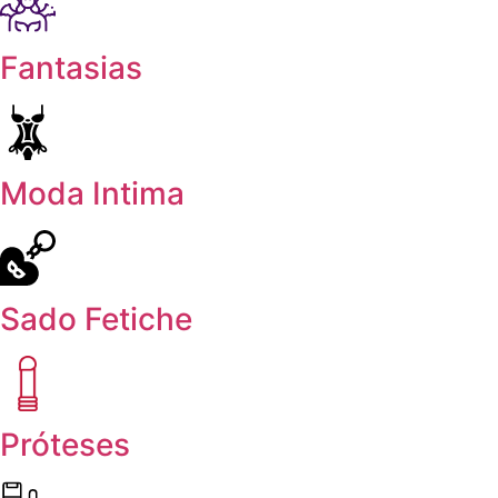
Fantasias
Moda Intima
Sado Fetiche
Próteses