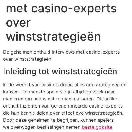
met casino-experts
over
winststrategieën
De geheimen onthuld interviews met casino-experts
over winststrategieën
Inleiding tot winststrategieën
In de wereld van casino’s draait alles om strategieën en
kansen. De meeste spelers zijn altijd op zoek naar
manieren om hun winst te maximaliseren. Dit artikel
onthult inzichten van gerenommeerde casino-experts
die hun kennis delen over effectieve winststrategieën.
Door deze geheimen te begrijpen, kunnen spelers
weloverwogen beslissingen nemen
beste goksite