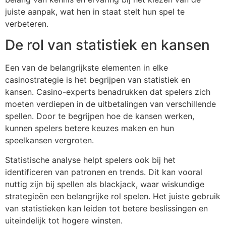
juiste aanpak, wat hen in staat stelt hun spel te
verbeteren.
De rol van statistiek en kansen
Een van de belangrijkste elementen in elke
casinostrategie is het begrijpen van statistiek en
kansen. Casino-experts benadrukken dat spelers zich
moeten verdiepen in de uitbetalingen van verschillende
spellen. Door te begrijpen hoe de kansen werken,
kunnen spelers betere keuzes maken en hun
speelkansen vergroten.
Statistische analyse helpt spelers ook bij het
identificeren van patronen en trends. Dit kan vooral
nuttig zijn bij spellen als blackjack, waar wiskundige
strategieën een belangrijke rol spelen. Het juiste gebruik
van statistieken kan leiden tot betere beslissingen en
uiteindelijk tot hogere winsten.