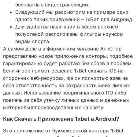
бесплатные видеотрансляции.
Следующий мы рассмотрим на примере одно
одного таких приложений – 1хБет для Андроид.
Дли удобства навигации в левом верхнем
полустеной расположены фильтры ноунсом
видам спорта.
А самом деле а в фирменном магазине АппСтор
представлено новое приложение конторы, подобное
гарантированно будет работаю без сбоев а проблем.
Если игрок примет решение 1xBet скачать iOS на
сторонних веб-ресурсах, же он полностью взяв на
себя ответственность за сохранность моих личных
данных. Использование неоригинального ПО либо
повлечь за себя утечку личных данных и денежных
материальнопроизводственных на счету.
Как Скачать Приложение 1xbet а Android?
Это приложение от букмекерской конторы 1xBet