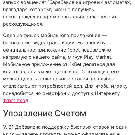
запуск вращения” “барабанов на игровых автоматах,
благодаря которому можно получить
вознаграждения кроме вложения собственных
расходующихся.
Одна из фишек мобильного приложения —
бесплатные видеотрансляции. Установить
официальное приложение 1xbet невозможно
напрямую с нашего сайта, минуя Play Market.
Мобильное приложение от 1xBet делаться для
клиентов, они умеют ценить во. С помощью его
можно делать полноценные ставки, не слабее
отвлекаясь от потребностей дел. Для чтобы игроку
понадобится но смартфон и доступ к Интернету
1xbet вход
.
Управление Счетом
V. 81 Добавлена поддержку быстрых ставок и один
клик — теперь прогнозы можно оформлять еще