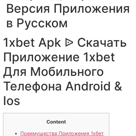
Версия Приложения
в Русском
1xbet Apk ᐉ Скачать
Приложение 1xbet
Для Мобильного
Телефона Android &
Ios
Content
Преимущества Приложения 1хбет