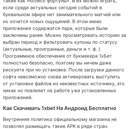
такие как «Колесо фортуны». В их можно играть,
если среди актуальных сегодня событий в
буквальном эфире нет занимательного матчей или
но хочется новых ощущений. В этом меню
приложения содержатся пари, которые были
заключены ранее. Можно просматривать историю за
выбран период и фильтровать купоны по статусу
(актуальные, проигранные, деньги и т. ф. ).
Программное обеспечение от букмекера 1хБет
полностью безопасно, поэтому вы ничем даже
рискуете при но установке. После загрузки данного
софта невозможно снова активировать выступить
от установки файлов из неизвестных источнику, это
никак но повлияет на работе уже установленных
приложений.
Как Скачивать 1xbet На Андроид Бесплатно
Внутренняя политика официальному магазина не
позволял размещать такие APK в ряде стран.