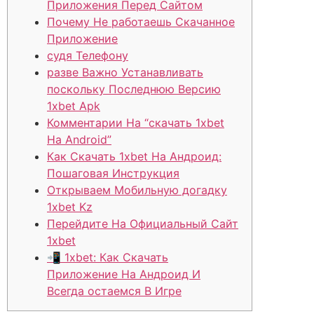
Приложения Перед Сайтом
Почему Не работаешь Скачанное
Приложение
судя Телефону
разве Важно Устанавливать
поскольку Последнюю Версию
1xbet Apk
Комментарии На “скачать 1xbet
На Android”
Как Скачать 1xbet На Андроид:
Пошаговая Инструкция
Открываем Мобильную догадку
1xbet Kz
Перейдите На Официальный Сайт
1xbet
📲 1xbet: Как Скачать
Приложение На Андроид И
Всегда остаемся В Игре