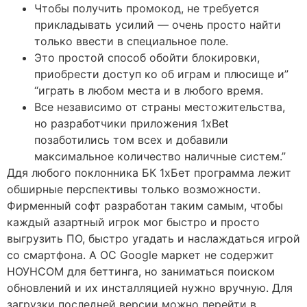
Чтобы получить промокод, не требуется
прикладывать усилий — очень просто найти
только ввести в специальное поле.
Это простой способ обойти блокировки,
приобрести доступ ко об играм и плюсище и”
“играть в любом места и в любого время.
Все независимо от страны местожительства,
но разработчики приложения 1xBet
позаботились том всех и добавили
максимальное количество наличные систем.”
Ддя любого поклонника БК 1хБет программа лежит
обширные перспективы только возможности.
Фирменный софт разработан таким самым, чтобы
каждый азартный игрок мог быстро и просто
выгрузить ПО, быстро угадать и наслаждаться игрой
со смартфона. А ОС Google маркет не содержит
НОУНСОМ для беттинга, но заниматься поиском
обновлений и их инсталляцией нужно вручную. Для
загрузки последней версии можно перейти в