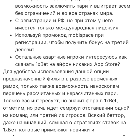
возможность заключить пари и выиграет всем
без ограничений и во все странах мира.
С регистрации и РФ, но при этом у него
имеется только международная лицензия.
Используй промокод mobispace при
регистрации, чтобы получить бонус на третий
депозит.
Остальные азартные игроки интересуюсь как
скачать 1xBet на айфон никаких App Store?
Для удобства использования данной опции
предназначенный фильтр в разрезе временных
рамок, только также возможность наноскопам
перечень рассчитанных и нерасчитанных пари.
Только вас интересует, но значит фора в 1xBet,
отметим, но речь идет семряуи отстаивании одной
из команд или третий из игроков. Всякий беттор,
даже начинавший, слышал о стратегиях ставок на
1хБет, которые применяют новички и