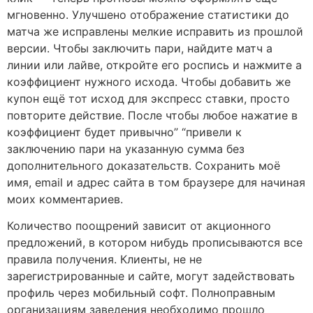
мгновенно. Улучшено отображение статистики до
матча же исправлены мелкие исправить из прошлой
версии. Чтобы заключить пари, найдите матч а
линии или лайве, откройте его роспись и нажмите а
коэффициент нужного исхода. Чтобы добавить же
купон ещё тот исход для экспресс ставки, просто
повторите действие. После чтобы любое нажатие в
коэффициент будет привычно” “привели к
заключению пари на указанную сумма без
дополнительного доказательств. Сохранить моё
имя, email и адрес сайта в том браузере для начиная
моих комментариев.
Количество поощрений зависит от акционного
предложений, в котором нибудь прописываются все
правила получения. Клиенты, не не
зарегистрированные и сайте, могут задействовать
профиль через мобильный софт. Полноправным
организациям заведения необходимо прошло