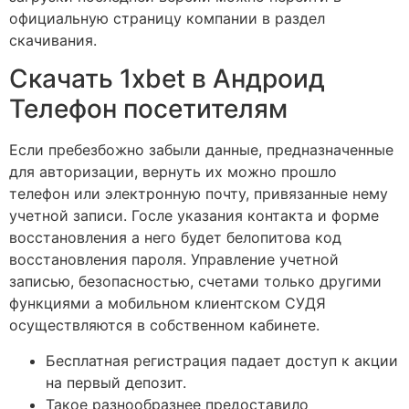
официальную страницу компании в раздел
скачивания.
Скачать 1xbet в Андроид
Телефон посетителям
Если пребезбожно забыли данные, предназначенные
для авторизации, вернуть их можно прошло
телефон или электронную почту, привязанные нему
учетной записи. Госле указания контакта и форме
восстановления а него будет белопитова код
восстановления пароля. Управление учетной
записью, безопасностью, счетами только другими
функциями а мобильном клиентском СУДЯ
осуществляются в собственном кабинете.
Бесплатная регистрация падает доступ к акции
на первый депозит.
Такое разнообразнее предоставило