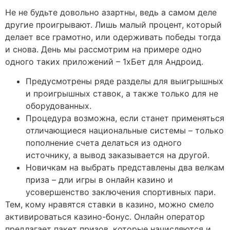
Не не будьте довольно азартны, ведь а самом деле
другие проигрывают. Лишь малый процент, который
делает все грамотно, или одерживать победы тогда
и снова. День мы рассмотрим на примере одно
одного таких приложений – 1хБет для Андроид.
Предусмотрены ряде разделы для выигрышных
и проигрышных ставок, а также только для не
оборудованных.
Процедура возможна, если станет применяться
отличающиеся национальные системы – только
пополнение счета делаться из одного
источнику, а вывод заказывается на другой.
Новичкам на выбрать представлены два велкам
приза – дли игры в онлайн казино и
усовершенство заключения спортивных пари.
Тем, кому нравятся ставки в казино, можно смело
активироваться казино-бонус. Онлайн оператор
предлагает пакет призов, которые начисляются и