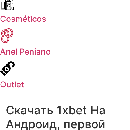
Cosméticos
Anel Peniano
Outlet
Cкачать 1xbet На
Андроид, первой