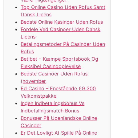
Top Online Casino Uden Rofus Samt
Dansk Licens
Bedste Online Kasinoer Uden Rofus
Fordele Ved Casinoer Uden Dansk
Licens
Betalingsmetoder På Casinoer Uden
Rofus
Betibet – Kæmpe Sportsbook Og
Fleksibel Casinooplevelse
Bedste Casinoer Uden Rofus
(november
Ed Casino – Enestående €9 300
Velkomstpakke
Ingen Indbetalingsbonus Vs
Indbetalingsmatch Bonus
Bonusser På Udenlandske Online
Casinoer
Er Det Lovligt At Spille På Online