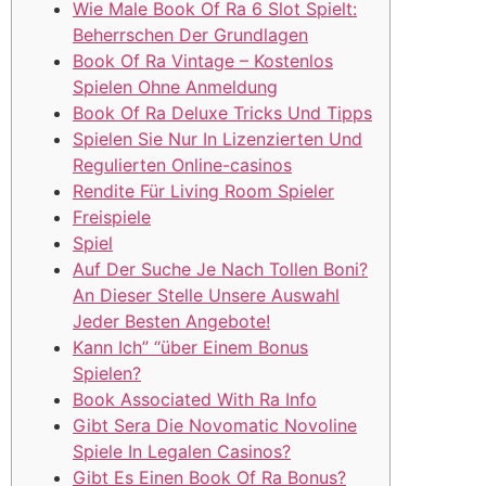
Wie Male Book Of Ra 6 Slot Spielt:
Beherrschen Der Grundlagen
Book Of Ra Vintage – Kostenlos
Spielen Ohne Anmeldung
Book Of Ra Deluxe Tricks Und Tipps
Spielen Sie Nur In Lizenzierten Und
Regulierten Online-casinos
Rendite Für Living Room Spieler
Freispiele
Spiel
Auf Der Suche Je Nach Tollen Boni?
An Dieser Stelle Unsere Auswahl
Jeder Besten Angebote!
Kann Ich” “über Einem Bonus
Spielen?
Book Associated With Ra Info
Gibt Sera Die Novomatic Novoline
Spiele In Legalen Casinos?
Gibt Es Einen Book Of Ra Bonus?