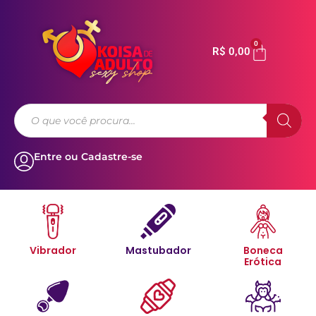
0
R$
0,00
Entre ou Cadastre-se
Vibrador
Mastubador
Boneca
Erótica