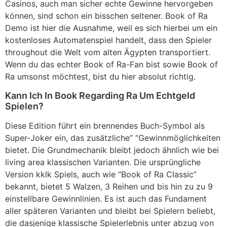
Casinos, auch man sicher echte Gewinne hervorgeben
können, sind schon ein bisschen seltener. Book of Ra
Demo ist hier die Ausnahme, weil es sich hierbei um ein
kostenloses Automatenspiel handelt, dass den Spieler
throughout die Welt vom alten Ägypten transportiert.
Wenn du das echter Book of Ra-Fan bist sowie Book of
Ra umsonst möchtest, bist du hier absolut richtig.
Kann Ich In Book Regarding Ra Um Echtgeld
Spielen?
Diese Edition führt ein brennendes Buch-Symbol als
Super-Joker ein, das zusätzliche” “Gewinnmöglichkeiten
bietet. Die Grundmechanik bleibt jedoch ähnlich wie bei
living area klassischen Varianten. Die ursprüngliche
Version kklk Spiels, auch wie “Book of Ra Classic”
bekannt, bietet 5 Walzen, 3 Reihen und bis hin zu zu 9
einstellbare Gewinnlinien. Es ist auch das Fundament
aller späteren Varianten und bleibt bei Spielern beliebt,
die dasjenige klassische Spielerlebnis unter abzug von