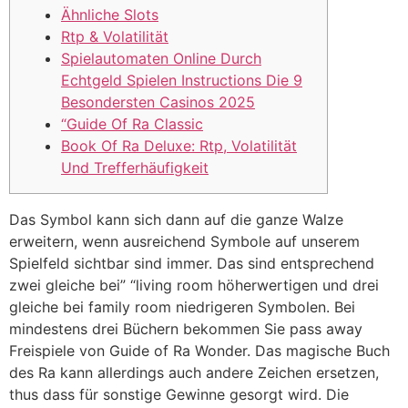
Ähnliche Slots
Rtp & Volatilität
Spielautomaten Online Durch
Echtgeld Spielen Instructions Die 9
Besondersten Casinos 2025
“Guide Of Ra Classic
Book Of Ra Deluxe: Rtp, Volatilität
Und Trefferhäufigkeit
Das Symbol kann sich dann auf die ganze Walze
erweitern, wenn ausreichend Symbole auf unserem
Spielfeld sichtbar sind immer. Das sind entsprechend
zwei gleiche bei” “living room höherwertigen und drei
gleiche bei family room niedrigeren Symbolen. Bei
mindestens drei Büchern bekommen Sie pass away
Freispiele von Guide of Ra Wonder. Das magische Buch
des Ra kann allerdings auch andere Zeichen ersetzen,
thus dass für sonstige Gewinne gesorgt wird. Die