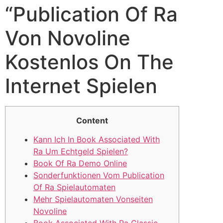
“Publication Of Ra
Von Novoline
Kostenlos On The
Internet Spielen
Content
Kann Ich In Book Associated With
Ra Um Echtgeld Spielen?
Book Of Ra Demo Online
Sonderfunktionen Vom Publication
Of Ra Spielautomaten
Mehr Spielautomaten Vonseiten
Novoline