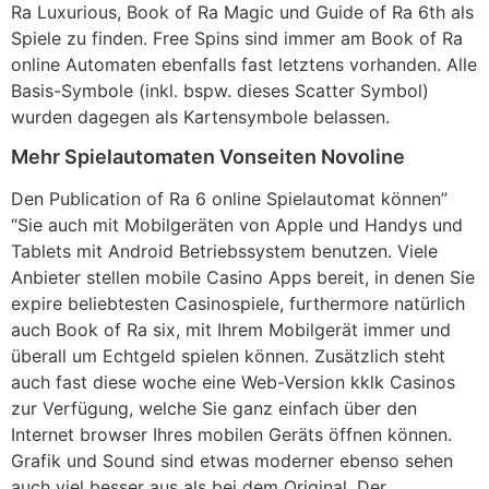
Ra Luxurious, Book of Ra Magic und Guide of Ra 6th als
Spiele zu finden. Free Spins sind immer am Book of Ra
online Automaten ebenfalls fast letztens vorhanden. Alle
Basis-Symbole (inkl. bspw. dieses Scatter Symbol)
wurden dagegen als Kartensymbole belassen.
Mehr Spielautomaten Vonseiten Novoline
Den Publication of Ra 6 online Spielautomat können”
“Sie auch mit Mobilgeräten von Apple und Handys und
Tablets mit Android Betriebssystem benutzen. Viele
Anbieter stellen mobile Casino Apps bereit, in denen Sie
expire beliebtesten Casinospiele, furthermore natürlich
auch Book of Ra six, mit Ihrem Mobilgerät immer und
überall um Echtgeld spielen können. Zusätzlich steht
auch fast diese woche eine Web-Version kklk Casinos
zur Verfügung, welche Sie ganz einfach über den
Internet browser Ihres mobilen Geräts öffnen können.
Grafik und Sound sind etwas moderner ebenso sehen
auch viel besser aus als bei dem Original. Der