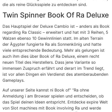
die als reine Glücksspiele zu entdecken sind.
Twin Spinner Book Of Ra Deluxe
Das Hauptspiel der Deluxe Cambio ist – anders als Book
regarding Ra Classic – erweitert und hat mit 3 Reihen, 5
Walzen ebenso 10 Gewinnlinien statt. Im alten Terrain
der Ägypter fungierte Ra als Sonnenkönig und hatte
viele entsprechende Bedeutung. Mehr als gelungen ist
auch ihm dies über Book of Ra Deluxe, einem recht
neuen Titel des Herstellers. Dass jene Variante so
immensen Zuspruch erfährt und derart im Trend liegt,
ist vor allen Dingen ein Verdienst des atemberaubenden
Gameplays.
Auf unserer Seite kannst ni Book of” “Ra ohne
Anmeldung i am Browser spielen und entscheiden, ob
das Spiel deinen Ideen entspricht. Entdecke expire Welt
von Slot machines mit Book involving Ra und werde