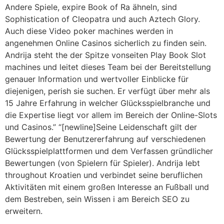
Andere Spiele, expire Book of Ra ähneln, sind
Sophistication of Cleopatra und auch Aztech Glory.
Auch diese Video poker machines werden in
angenehmen Online Casinos sicherlich zu finden sein.
Andrija steht the der Spitze vonseiten Play Book Slot
machines und leitet dieses Team bei der Bereitstellung
genauer Information und wertvoller Einblicke für
diejenigen, perish sie suchen. Er verfügt über mehr als
15 Jahre Erfahrung in welcher Glücksspielbranche und
die Expertise liegt vor allem im Bereich der Online-Slots
und Casinos.” “[newline]Seine Leidenschaft gilt der
Bewertung der Benutzererfahrung auf verschiedenen
Glücksspielplattformen und dem Verfassen gründlicher
Bewertungen (von Spielern für Spieler). Andrija lebt
throughout Kroatien und verbindet seine beruflichen
Aktivitäten mit einem großen Interesse an Fußball und
dem Bestreben, sein Wissen i am Bereich SEO zu
erweitern.