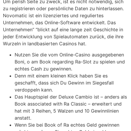
Um perish Seite zu zweck, ist es nicht notwendig, sich
zu registrieren oder persönliche Daten zu hinterlassen.
Novomatic ist ein lizenziertes und reguliertes
Unternehmen, das Online-Software entwickelt. Das
Unternehmen” “blickt auf eine lange zeit Geschichte in
jeder Entwicklung von Spielautomaten zurück, die ihre
Wurzeln in landbasierten Casinos hat.
Nutzen Sie die vom Online-Casino ausgegebenen
Boni, o am Book regarding Ra-Slot zu spielen und
echtes Cash zu gewinnen.
Denn mit einem kleinen Klick haben Sie es
geschafft, dass sich Du Gewinn im Siegesfall
verdoppeln kann.
Das Hauptspiel der Deluxe Cambio ist – anders als
Book associated with Ra Classic – erweitert und
hat mit 3 Reihen, 5 Walzen und 10 Gewinnlinien
anstatt.
Wenn Sie bei Book of Ra echtes Geld gewinnen