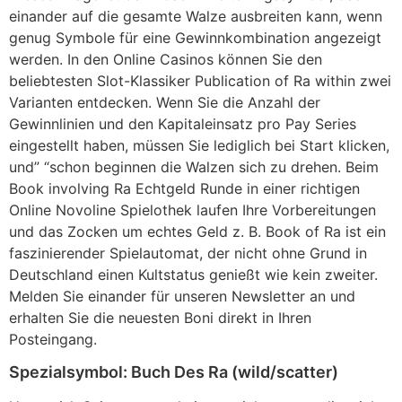
einander auf die gesamte Walze ausbreiten kann, wenn
genug Symbole für eine Gewinnkombination angezeigt
werden. In den Online Casinos können Sie den
beliebtesten Slot-Klassiker Publication of Ra within zwei
Varianten entdecken. Wenn Sie die Anzahl der
Gewinnlinien und den Kapitaleinsatz pro Pay Series
eingestellt haben, müssen Sie lediglich bei Start klicken,
und” “schon beginnen die Walzen sich zu drehen. Beim
Book involving Ra Echtgeld Runde in einer richtigen
Online Novoline Spielothek laufen Ihre Vorbereitungen
und das Zocken um echtes Geld z. B. Book of Ra ist ein
faszinierender Spielautomat, der nicht ohne Grund in
Deutschland einen Kultstatus genießt wie kein zweiter.
Melden Sie einander für unseren Newsletter an und
erhalten Sie die neuesten Boni direkt in Ihren
Posteingang.
Spezialsymbol: Buch Des Ra (wild/scatter)