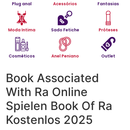
Plug anal
Acessórios
Fantasias
Moda Intima
Sado Fetiche
Próteses
Cosméticos
Anel Peniano
Outlet
Book Associated
With Ra Online
Spielen Book Of Ra
Kostenlos 2025