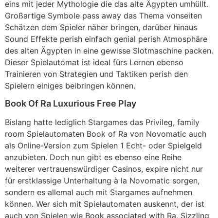
eins mit jeder Mythologie die das alte Ägypten umhüllt.
Großartige Symbole pass away das Thema vonseiten
Schätzen dem Spieler näher bringen, darüber hinaus
Sound Effekte perish einfach genial perish Atmosphäre
des alten Ägypten in eine gewisse Slotmaschine packen.
Dieser Spielautomat ist ideal fürs Lernen ebenso
Trainieren von Strategien und Taktiken perish den
Spielern einiges beibringen können.
Book Of Ra Luxurious Free Play
Bislang hatte lediglich Stargames das Privileg, family
room Spielautomaten Book of Ra von Novomatic auch
als Online-Version zum Spielen 1 Echt- oder Spielgeld
anzubieten. Doch nun gibt es ebenso eine Reihe
weiterer vertrauenswürdiger Casinos, expire nicht nur
für erstklassige Unterhaltung à la Novomatic sorgen,
sondern es allemal auch mit Stargames aufnehmen
können. Wer sich mit Spielautomaten auskennt, der ist
auch von Spielen wie Book associated with Ra, Sizzling