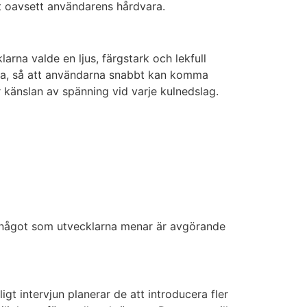
t oavsett användarens hårdvara.
rna valde en ljus, färgstark och lekfull
gera, så att användarna snabbt kan komma
känslan av spänning vid varje kulnedslag.
g, något som utvecklarna menar är avgörande
gt intervjun planerar de att introducera fler