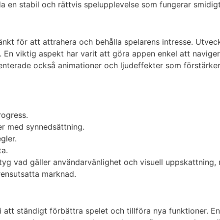
a en stabil och rättvis spelupplevelse som fungerar smidig
 för att attrahera och behålla spelarens intresse. Utveckla
. En viktig aspekt har varit att göra appen enkel att navi
nterade också animationer och ljudeffekter som förstärker 
rogress.
er med synnedsättning.
gler.
ta.
etyg vad gäller användarvänlighet och visuell uppskattnin
rensutsatta marknad.
 ständigt förbättra spelet och tillföra nya funktioner. Enli