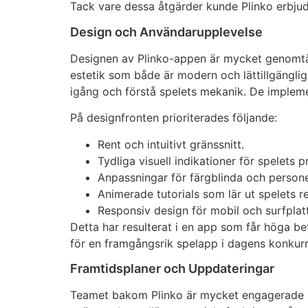
Tack vare dessa åtgärder kunde Plinko erbjud
Design och Användarupplevelse
Designen av Plinko-appen är mycket genomtänkt
estetik som både är modern och lättillgänglig
igång och förstå spelets mekanik. De impleme
På designfronten prioriterades följande:
Rent och intuitivt gränssnitt.
Tydliga visuell indikationer för spelets p
Anpassningar för färgblinda och person
Animerade tutorials som lär ut spelets re
Responsiv design för mobil och surfplat
Detta har resulterat i en app som får höga b
för en framgångsrik spelapp i dagens konkur
Framtidsplaner och Uppdateringar
Teamet bakom Plinko är mycket engagerade i att