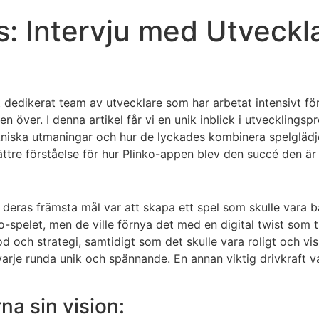
: Intervju med Utveckla
 dedikerat team av utvecklare som har arbetat intensivt f
n över. I denna artikel får vi en unik inblick i utveckling
ekniska utmaningar och hur de lyckades kombinera spelgläd
ttre förståelse för hur Plinko-appen blev den succé den är 
eras främsta mål var att skapa ett spel som skulle vara bå
ko-spelet, men de ville förnya det med en digital twist som
d och strategi, samtidigt som det skulle vara roligt och vis
arje runda unik och spännande. En annan viktig drivkraft var 
na sin vision: