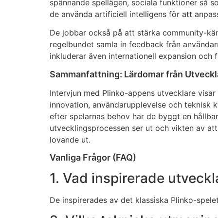
spännande spellägen, sociala funktioner så s
de använda artificiell intelligens för att an
De jobbar också på att stärka community-käns
regelbundet samla in feedback från användarna
inkluderar även internationell expansion och fl
Sammanfattning: Lärdomar från Utveckl
Intervjun med Plinko-appens utvecklare visar
innovation, användarupplevelse och teknisk k
efter spelarnas behov har de byggt en hållba
utvecklingsprocessen ser ut och vikten av a
lovande ut.
Vanliga Frågor (FAQ)
1. Vad inspirerade utveckl
De inspirerades av det klassiska Plinko-spele