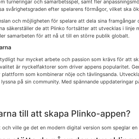
om turneringar och samarbetsspel, samt fler anpassningsmöj
passa svårighetsgraden efter spelarens förmågor, vilket sk
lan och möjligheten för spelare att dela sina framgångar o
 säkerställer de att Plinko fortsätter att utvecklas i linj
er samarbeten för att nå ut till en större publik globalt.
arna
 tydligt hur mycket arbete och passion som krävs för att 
valitet är nyckelfaktorer som driver appens popularitet. Ge
r plattform som kombinerar nöje och tävlingsanda. Utveckla
tt lyssna på sin community. Med spännande uppdateringar p
arna till att skapa Plinko-appen?
t och ville ge det en modern digital version som speglar en 