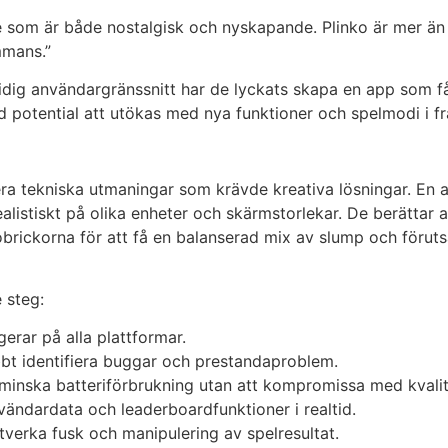
se som är både nostalgisk och nyskapande. Plinko är mer än
ammans.”
ig användargränssnitt har de lyckats skapa en app som få
 potential att utökas med nya funktioner och spelmodi i 
a tekniska utmaningar som krävde kreativa lösningar. En av
alistiskt på olika enheter och skärmstorlekar. De berättar
kobrickorna för att få en balanserad mix av slump och föru
 steg:
erar på alla plattformar.
bbt identifiera buggar och prestandaproblem.
 minska batteriförbrukning utan att kompromissa med kvalit
vändardata och leaderboardfunktioner i realtid.
tverka fusk och manipulering av spelresultat.