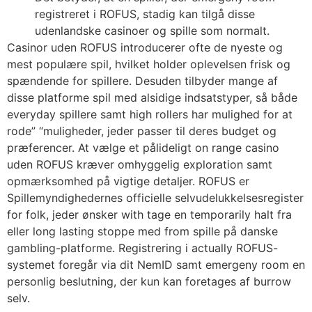
registreret i ROFUS, stadig kan tilgå disse
udenlandske casinoer og spille som normalt.
Casinor uden ROFUS introducerer ofte de nyeste og
mest populære spil, hvilket holder oplevelsen frisk og
spændende for spillere. Desuden tilbyder mange af
disse platforme spil med alsidige indsatstyper, så både
everyday spillere samt high rollers har mulighed for at
rode” “muligheder, jeder passer til deres budget og
præferencer. At vælge et pålideligt on range casino
uden ROFUS kræver omhyggelig exploration samt
opmærksomhed på vigtige detaljer. ROFUS er
Spillemyndighedernes officielle selvudelukkelsesregister
for folk, jeder ønsker with tage en temporarily halt fra
eller long lasting stoppe med from spille på danske
gambling-platforme. Registrering i actually ROFUS-
systemet foregår via dit NemID samt emergeny room en
personlig beslutning, der kun kan foretages af burrow
selv.