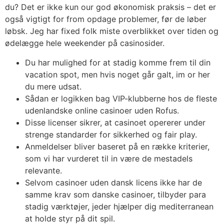
du? Det er ikke kun our god økonomisk praksis – det er
også vigtigt for from opdage problemer, før de løber
løbsk. Jeg har fixed folk miste overblikket over tiden og
ødelægge hele weekender på casinosider.
Du har mulighed for at stadig komme frem til din
vacation spot, men hvis noget går galt, im or her
du mere udsat.
Sådan er logikken bag VIP-klubberne hos de fleste
udenlandske online casinoer uden Rofus.
Disse licenser sikrer, at casinoet opererer under
strenge standarder for sikkerhed og fair play.
Anmeldelser bliver baseret på en række kriterier,
som vi har vurderet til in være de mestadels
relevante.
Selvom casinoer uden dansk licens ikke har de
samme krav som danske casinoer, tilbyder para
stadig værktøjer, jeder hjælper dig mediterranean
at holde styr på dit spil.