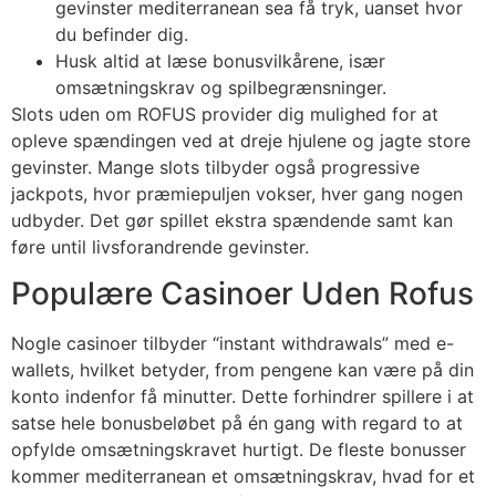
gevinster mediterranean sea få tryk, uanset hvor
du befinder dig.
Husk altid at læse bonusvilkårene, især
omsætningskrav og spilbegrænsninger.
Slots uden om ROFUS provider dig mulighed for at
opleve spændingen ved at dreje hjulene og jagte store
gevinster. Mange slots tilbyder også progressive
jackpots, hvor præmiepuljen vokser, hver gang nogen
udbyder. Det gør spillet ekstra spændende samt kan
føre until livsforandrende gevinster.
Populære Casinoer Uden Rofus
Nogle casinoer tilbyder “instant withdrawals” med e-
wallets, hvilket betyder, from pengene kan være på din
konto indenfor få minutter. Dette forhindrer spillere i at
satse hele bonusbeløbet på én gang with regard to at
opfylde omsætningskravet hurtigt. De fleste bonusser
kommer mediterranean et omsætningskrav, hvad for et