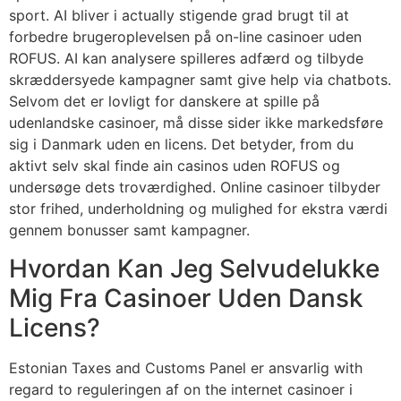
sport. AI bliver i actually stigende grad brugt til at
forbedre brugeroplevelsen på on-line casinoer uden
ROFUS. AI kan analysere spilleres adfærd og tilbyde
skræddersyede kampagner samt give help via chatbots.
Selvom det er lovligt for danskere at spille på
udenlandske casinoer, må disse sider ikke markedsføre
sig i Danmark uden en licens. Det betyder, from du
aktivt selv skal finde ain casinos uden ROFUS og
undersøge dets troværdighed. Online casinoer tilbyder
stor frihed, underholdning og mulighed for ekstra værdi
gennem bonusser samt kampagner.
Hvordan Kan Jeg Selvudelukke
Mig Fra Casinoer Uden Dansk
Licens?
Estonian Taxes and Customs Panel er ansvarlig with
regard to reguleringen af on the internet casinoer i