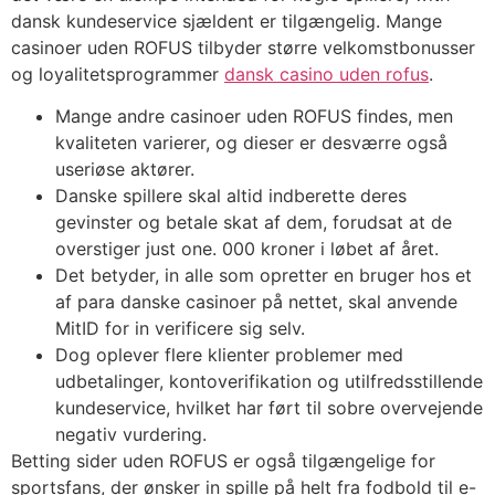
dansk kundeservice sjældent er tilgængelig. Mange
casinoer uden ROFUS tilbyder større velkomstbonusser
og loyalitetsprogrammer
dansk casino uden rofus
.
Mange andre casinoer uden ROFUS findes, men
kvaliteten varierer, og dieser er desværre også
useriøse aktører.
Danske spillere skal altid indberette deres
gevinster og betale skat af dem, forudsat at de
overstiger just one. 000 kroner i løbet af året.
Det betyder, in alle som opretter en bruger hos et
af para danske casinoer på nettet, skal anvende
MitID for in verificere sig selv.
Dog oplever flere klienter problemer med
udbetalinger, kontoverifikation og utilfredsstillende
kundeservice, hvilket har ført til sobre overvejende
negativ vurdering.
Betting sider uden ROFUS er også tilgængelige for
sportsfans, der ønsker in spille på helt fra fodbold til e-