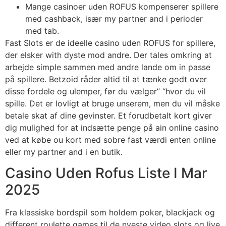
Mange casinoer uden ROFUS kompenserer spillere
med cashback, især my partner and i perioder
med tab.
Fast Slots er de ideelle casino uden ROFUS for spillere,
der elsker with dyste mod andre. Der tales omkring at
arbejde simple sammen med andre lande om in passe
på spillere. Betzoid råder altid til at tænke godt over
disse fordele og ulemper, før du vælger” “hvor du vil
spille. Det er lovligt at bruge unserem, men du vil måske
betale skat af dine gevinster. Et forudbetalt kort giver
dig mulighed for at indsætte penge på ain online casino
ved at købe ou kort med sobre fast værdi enten online
eller my partner and i en butik.
Casino Uden Rofus Liste I Mar
2025
Fra klassiske bordspil som holdem poker, blackjack og
different roulette games til de nyeste video slots og live