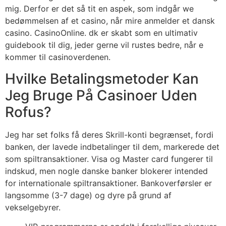
mig. Derfor er det så tit en aspek, som indgår we
bedømmelsen af et casino, når mire anmelder et dansk
casino. CasinoOnline. dk er skabt som en ultimativ
guidebook til dig, jeder gerne vil rustes bedre, når e
kommer til casinoverdenen.
Hvilke Betalingsmetoder Kan
Jeg Bruge På Casinoer Uden
Rofus?
Jeg har set folks få deres Skrill-konti begrænset, fordi
banken, der lavede indbetalinger til dem, markerede det
som spiltransaktioner. Visa og Master card fungerer til
indskud, men nogle danske banker blokerer intended
for internationale spiltransaktioner. Bankoverførsler er
langsomme (3-7 dage) og dyre på grund af
vekselgebyrer.