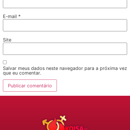
E-mail
*
Site
Salvar meus dados neste navegador para a próxima vez
que eu comentar.