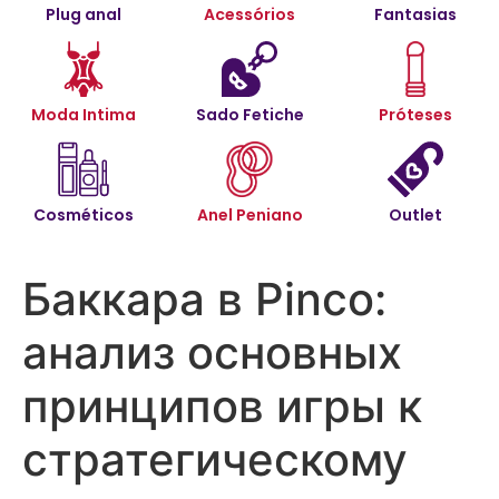
Plug anal
Acessórios
Fantasias
Moda Intima
Sado Fetiche
Próteses
Cosméticos
Anel Peniano
Outlet
Баккара в Pinco:
анализ основных
принципов игры к
стратегическому