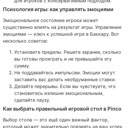
для игроков с консервативным подходом.
Психология игры: как управлять эмоциями
Эмоциональное состояние игрока может
существенно влиять на результат игры. Управление
эмоциями — ключ к успешной игре в Баккару. Вот
несколько советов:
Установите пределы. Решите заранее, сколько
вы готовы проиграть и не превышайте эту
сумму.
Не поддавайтесь импульсам. Эмоции могут
заставить вас делать необдуманные ставки.
Делайте перерывы. Если вы чувствуете, что
становитесь излишне эмоциональным,
сделайте паузу.
Как выбрать правильный игровой стол в Pinco
Выбор стола — это ещё один важный фактор,
который может значительно повлиять на ваш успех.