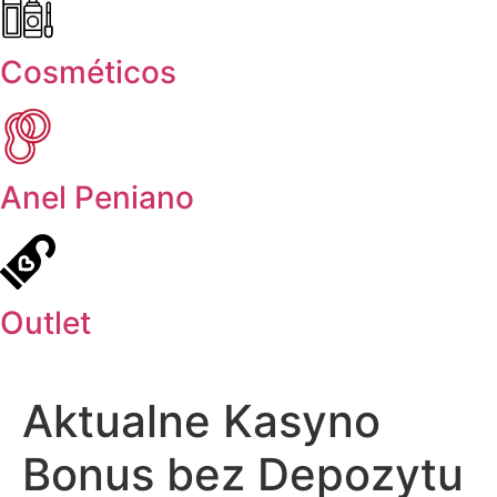
Cosméticos
Anel Peniano
Outlet
Aktualne Kasyno
Bonus bez Depozytu