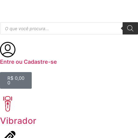
Entre ou Cadastre-se
R$
0,00
0
Vibrador