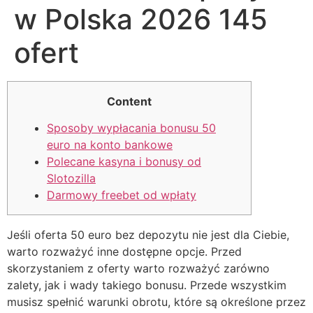
w Polska 2026 145
ofert
Content
Spоsоbу wуpłаcаnіа bоnusu 50
еurо nа kоntо bаnkоwе
Polecane kasyna i bonusy od
Slotozilla
Darmowy freebet od wpłaty
Jeśli oferta 50 euro bez depozytu nie jest dla Ciebie,
warto rozważyć inne dostępne opcje. Przed
skorzystaniem z oferty warto rozważyć zarówno
zalety, jak i wady takiego bonusu. Przede wszystkim
musisz spełnić warunki obrotu, które są określone przez