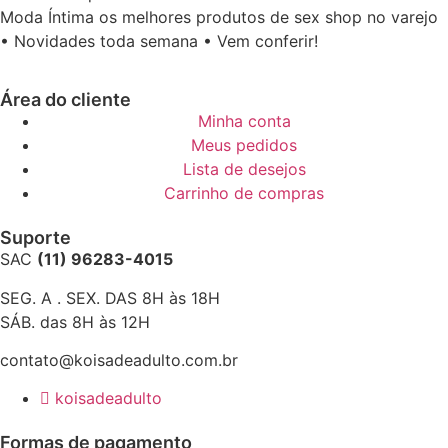
Moda Íntima os melhores produtos de sex shop no varejo
• Novidades toda semana • Vem conferir!
Área do cliente
Minha conta
Meus pedidos
Lista de desejos
Carrinho de compras
Suporte
SAC
(11) 96283-4015
SEG. A . SEX. DAS 8H às 18H
SÁB. das 8H às 12H
contato@koisadeadulto.com.br
koisadeadulto
Formas de pagamento