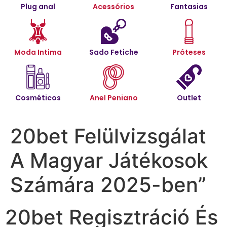
Plug anal
Acessórios
Fantasias
Moda Intima
Sado Fetiche
Próteses
Cosméticos
Anel Peniano
Outlet
20bet Felülvizsgálat
A Magyar Játékosok
Számára 2025-ben”
20bet Regisztráció És