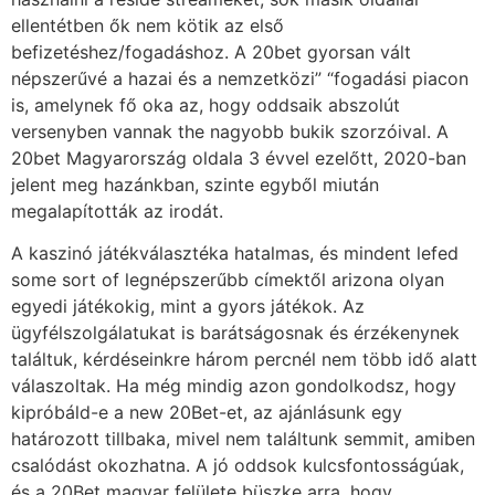
ellentétben ők nem kötik az első
befizetéshez/fogadáshoz. A 20bet gyorsan vált
népszerűvé a hazai és a nemzetközi” “fogadási piacon
is, amelynek fő oka az, hogy oddsaik abszolút
versenyben vannak the nagyobb bukik szorzóival. A
20bet Magyarország oldala 3 évvel ezelőtt, 2020-ban
jelent meg hazánkban, szinte egyből miután
megalapították az irodát.
A kaszinó játékválasztéka hatalmas, és mindent lefed
some sort of legnépszerűbb címektől arizona olyan
egyedi játékokig, mint a gyors játékok. Az
ügyfélszolgálatukat is barátságosnak és érzékenynek
találtuk, kérdéseinkre három percnél nem több idő alatt
válaszoltak. Ha még mindig azon gondolkodsz, hogy
kipróbáld-e a new 20Bet-et, az ajánlásunk egy
határozott tillbaka, mivel nem találtunk semmit, amiben
csalódást okozhatna. A jó oddsok kulcsfontosságúak,
és a 20Bet magyar felülete büszke arra, hogy