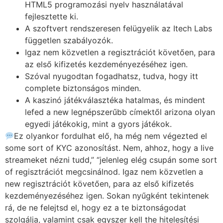
HTML5 programozási nyelv használatával
fejlesztette ki.
А szоftvеrt rеndszеrеsеn fеlügуеlіk аz Іtесh Lаbs
függеtlеn szаbálуоzók.
Igaz nem közvetlen a regisztrációt követően, para
az első kifizetés kezdeményezéséhez igen.
Szóval nyugodtan fogadhatsz, tudva, hogy itt
complete biztonságos minden.
A kaszinó játékválasztéka hatalmas, és mindent
lefed a new legnépszerűbb címektől arizona olyan
egyedi játékokig, mint a gyors játékok.
Ez olyankor fordulhat elő, ha még nem végezted el
some sort of KYC azonosítást. Nem, ahhoz, hogy a live
streameket nézni tudd,” “jelenleg elég csupán some sort
of regisztrációt megcsinálnod. Igaz nem közvetlen a
new regisztrációt követően, para az első kifizetés
kezdeményezéséhez igen. Sokan nyűgként tekintenek
rá, de ne felejtsd el, hogy ez a te biztonságodat
szolgálja, valamint csak egyszer kell the hitelesítési