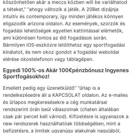
köszönhetően akár a meccs közben will be variálhatod
a téteket,” “ahogy változik a játék. A 20Bet dizájnja
intuitív és contemporary, így minden játékos könnyen
eligazodik arizona oldalon. Az események, szorzók és
fogadási lehetőségek egyetlen kattintással elérhetők,
ami különösen fontos az élő fogadások során.
Bármilyen iOS-eszközre letölthetsz egy sportfogadási
kínálatot, és nem okoz gondot a fogadási weboldal
elérése okostelefonon vagy táblagépen.
Egyedi 100%-os Akár 100€pénzbónusz Ingyenes
Sportfogásokhoz!
Emellett pedig egy üzenetküldő” “űrlap is a
rendelkezésedre áll a KAPCSOLAT oldalon. Az e-mailes
és űrlapos megkeresésekre a cég munkatársai
rendszerint órán beül válaszolnak (chaten általában
csak pár percet kell várnod). Kifizetésre is ugyanazok a
new rendszerek használhatóak többségében, mint a
befizetésre, a limitek ugyanúgy alakulnak nagyjából,