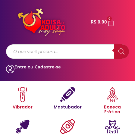
0
R$
0,00
Entre ou Cadastre-se
Vibrador
Mastubador
Boneca
Erótica