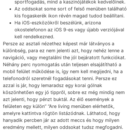
sportfogadás, mind a kaszinójátékok kedvelőinek.
Az oddsokat some sort of felső menüben található
kis fogaskerék ikon révén magad tudod beállítani.
Ha iOS-eszközökről beszélünk, arizona
okostelefonon az iOS 9-es vagy újabb verziójával
kell rendelkezned.
Persze az asztali nézethez képest már látványos a
különbség, para ez nem jelenti azt, hogy nehéz lenne a
navigáció, vagy megtalálni the jól bejáratott funkciókat.
Néhány perc nyomogatás után teljesen elsajátítható a
mobil felület működése is, így nem kell megijedni, ha a
telefonodról szeretnél fogadásokat tenni. Persze ez
azzal is jár, hogy lemaradsz egy korai gólnak
köszönhetően egy jó tippről, sobre ez még mindig nem
azt jelenti, hogy pénzt buktál. Az élő események a
felületen egy külön” “Are living menüben elérhetők,
amelyre kattintva rögtön listázódnak. Láthatod, hogy
hanyadik percben jár az adott meccs és hogy milyen
eredmény mellett, milyen oddsokat tudsz megfogadni.