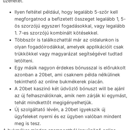
üzenetet.
Ilyen feltétel például, hogy legalább 5-ször kell
megforgatnod a befizetett összeget legalább 1, 5-
ös szorzójú egyszeri fogadásokkal, vagy legalább
1. 7-es szorzójú kombinált kötésekkel.
Többször is találkozhattál már az oldalunkon is
olyan fogadóirodákkal, amelyek applikációit csak
trükkökkel vagy magyarázat segítségével tudtad
letölteni.
Egy másik nagyon érdekes bónusszal is előrukkolt
azonban a 20bet, ami csaknem példa nélkülinek
tekinthető az online bukmékerek piacán.
A 20bet kaszinó két üdvözlő bónuszt will be ajánl
az új felhasználóknak, amik nem zárják ki egymást,
tehát mindkettőt megigényelhetjük.
Új szolgáltató lévén, a 20bet igyekszik új
ügyfeleket nyerni és ez ügyben valóban mindent
meg is tesz.