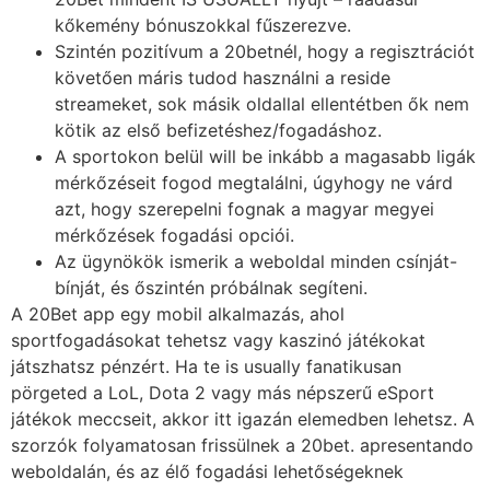
kőkemény bónuszokkal fűszerezve.
Szintén pozitívum a 20betnél, hogy a regisztrációt
követően máris tudod használni a reside
streameket, sok másik oldallal ellentétben ők nem
kötik az első befizetéshez/fogadáshoz.
A sportokon belül will be inkább a magasabb ligák
mérkőzéseit fogod megtalálni, úgyhogy ne várd
azt, hogy szerepelni fognak a magyar megyei
mérkőzések fogadási opciói.
Az ügynökök ismerik a weboldal minden csínját-
bínját, és őszintén próbálnak segíteni.
A 20Bet app egy mobil alkalmazás, ahol
sportfogadásokat tehetsz vagy kaszinó játékokat
játszhatsz pénzért. Ha te is usually fanatikusan
pörgeted a LoL, Dota 2 vagy más népszerű eSport
játékok meccseit, akkor itt igazán elemedben lehetsz. A
szorzók folyamatosan frissülnek a 20bet. apresentando
weboldalán, és az élő fogadási lehetőségeknek