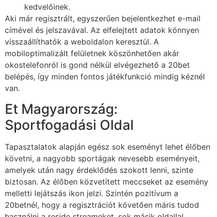
kedvelőinek.
Aki már regisztrált, egyszerűen bejelentkezhet e-mail
címével és jelszavával. Az elfelejtett adatok könnyen
visszaállíthatók a weboldalon keresztül. A
mobiloptimalizált felületnek köszönhetően akár
okostelefonról is gond nélkül elvégezhető a 20bet
belépés, így minden fontos játékfunkció mindig kéznél
van.
Et Magyarország:
Sportfogadási Oldal
Tapasztalatok alapján egész sok eseményt lehet élőben
követni, a nagyobb sportágak nevesebb eseményeit,
amelyek után nagy érdeklődés szokott lenni, szinte
biztosan. Az élőben közvetített meccseket az esemény
melletti lejátszás ikon jelzi. Szintén pozitívum a
20betnél, hogy a regisztrációt követően máris tudod
használni a reside streameket, sok másik oldallal