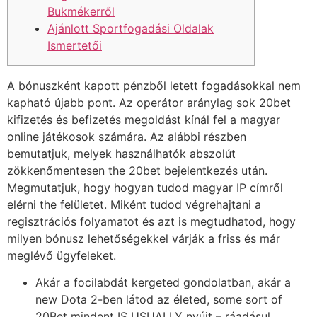
Bukmékerről
Ajánlott Sportfogadási Oldalak
Ismertetői
A bónuszként kapott pénzből letett fogadásokkal nem
kapható újabb pont. Az operátor aránylag sok 20bet
kifizetés és befizetés megoldást kínál fel a magyar
online játékosok számára. Az alábbi részben
bemutatjuk, melyek használhatók abszolút
zökkenőmentesen the 20bet bejelentkezés után.
Megmutatjuk, hogy hogyan tudod magyar IP címről
elérni the felületet. Miként tudod végrehajtani a
regisztrációs folyamatot és azt is megtudhatod, hogy
milyen bónusz lehetőségekkel várják a friss és már
meglévő ügyfeleket.
Akár a focilabdát kergeted gondolatban, akár a
new Dota 2-ben látod az életed, some sort of
20Bet mindent IS USUALLY nyújt – ráadásul