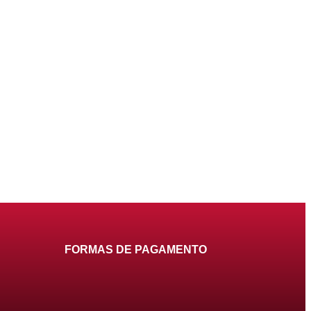
FORMAS DE PAGAMENTO