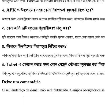
সর্বোত্তম উৎস হলো 1xbet-এর অফিসিয়াল ওয়েবসাইট বা অফিসিয়াল মাউথিং থেকে দেওয়
২. APK ডাউনলোডের সময় কোন নিরাপত্তা ব্যবস্থা নিতে হবে?
অজানা উৎস থেকে ইন্সটল করার অপশন সাময়িক স্বীকার করুন, নামমাত্র ভিরাস স্ক্যান
৩. কেন আমি দুটি স্তরের প্রমাণীকরণ চালু করব?
দুটি স্তরের প্রমাণীকরণ আপনার একাউন্টে বাড়তি সুরক্ষা যোগায়, যাতে ফোন ছাড়া কেউ আ
৪. কীভাবে ডিভাইসের নিরাপত্তা নিশ্চিত করব?
আপনার ডিভাইসে অ্যান্টিভাইরাস সফটওয়্যার ইন্সটল করুন, পিন বা ফিঙ্গারপ্রিন্ট ব্যবহার 
৫. 1xbet-এ লেনদেন করার সময় কোন পেমেন্ট গেটওয়ে ব্যবহার করা নির
বিশ্বস্ত ও অনুমোদিত ব্যাংকিং গেটওয়ে বা ডিজিটাল পেমেন্ট ব্যবস্থা ব্যবহার করুন, যেমনঃ
Deixe um comentário
O seu endereço de e-mail não será publicado.
Campos obrigatórios s