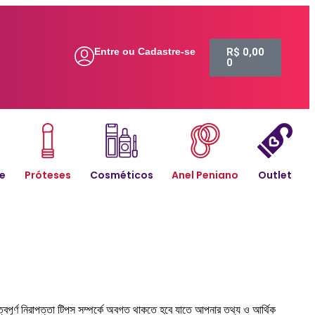
Entre ou Cadastre-se
R$
0,00
0
he
Próteses
Cosméticos
Anel Peniano
Outlet
বপূর্ণ নিরাপত্তা টিপস সম্পর্কে অবগত থাকতে হবে যাতে আপনার তথ্য ও আর্থিক