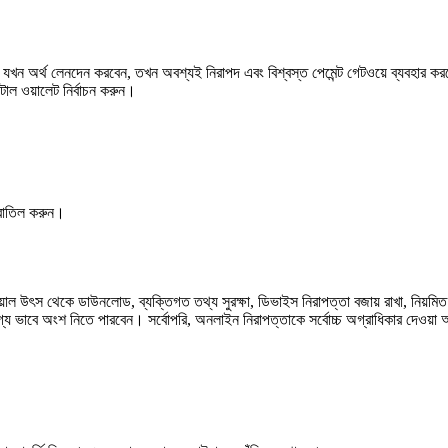
ি যখন অর্থ লেনদেন করবেন, তখন অবশ্যই নিরাপদ এবং বিশ্বস্ত পেমেন্ট গেটওয়ে ব্যবহার 
টাল ওয়ালেট নির্বাচন করুন।
 বাতিল করুন।
 উৎস থেকে ডাউনলোড, ব্যক্তিগত তথ্য সুরক্ষা, ডিভাইস নিরাপত্তা বজায় রাখা, নিয়মিত
োগ্য ভাবে অংশ নিতে পারবেন। সর্বোপরি, অনলাইন নিরাপত্তাকে সর্বোচ্চ অগ্রাধিকার দেওয়