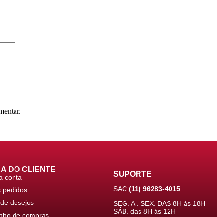
mentar.
A DO CLIENTE
SUPORTE
a conta
SAC
(11) 96283-4015
 pedidos
 de desejos
SEG. A . SEX. DAS 8H às 18H
SÁB. das 8H às 12H
inho de compras