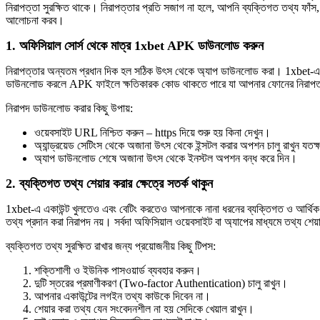
নিরাপত্তা সুরক্ষিত থাকে। নিরাপত্তার প্রতি সজাগ না হলে, আপনি ব্যক্তিগত তথ্য ফাঁস,
আলোচনা করব।
1. অফিসিয়াল সোর্স থেকে মাত্র 1xbet APK ডাউনলোড করুন
নিরাপত্তার অন্যতম প্রধান দিক হল সঠিক উৎস থেকে অ্যাপ ডাউনলোড করা। 1xbet-এর অফ
ডাউনলোড করলে APK ফাইলে ক্ষতিকারক কোড থাকতে পারে যা আপনার ফোনের নিরাপত্তা ভ
নিরাপদ ডাউনলোড করার কিছু উপায়:
ওয়েবসাইট URL নিশ্চিত করুন – https দিয়ে শুরু হয় কিনা দেখুন।
অ্যান্ড্রয়েড সেটিংস থেকে অজানা উৎস থেকে ইন্সটল করার অপশন চালু রাখুন য
অ্যাপ ডাউনলোড শেষে অজানা উৎস থেকে ইনস্টল অপশন বন্ধ করে দিন।
2. ব্যক্তিগত তথ্য শেয়ার করার ক্ষেত্রে সতর্ক থাকুন
1xbet-এ একাউন্ট খুলতেও এবং বেটিং করতেও আপনাকে নানা ধরনের ব্যক্তিগত ও আর্থিক তথ
তথ্য প্রদান করা নিরাপদ নয়। সর্বদা অফিসিয়াল ওয়েবসাইট বা অ্যাপের মাধ্যমে তথ্য শেয
ব্যক্তিগত তথ্য সুরক্ষিত রাখার জন্য প্রয়োজনীয় কিছু টিপস:
শক্তিশালী ও ইউনিক পাসওয়ার্ড ব্যবহার করুন।
দুটি স্তরের প্রমাণীকরণ (Two-factor Authentication) চালু রাখুন।
আপনার একাউন্টের লগইন তথ্য কাউকে দিবেন না।
শেয়ার করা তথ্য যেন সংবেদনশীল না হয় সেদিকে খেয়াল রাখুন।