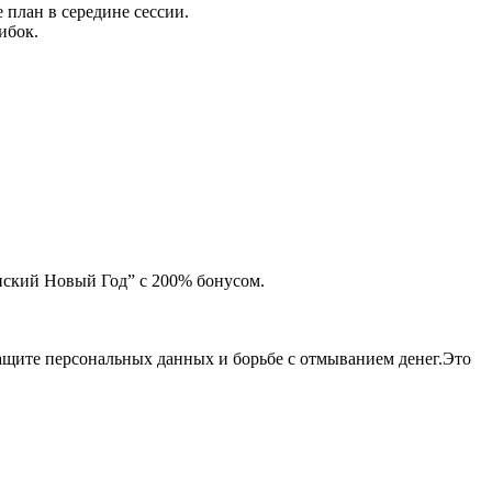
 план в середине сессии.
ибок.
анский Новый Год” с 200% бонусом.
защите персональных данных и борьбе с отмыванием денег.Это