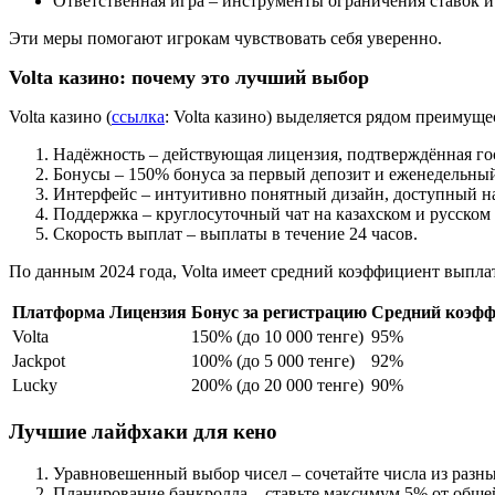
Ответственная игра – инструменты ограничения ставок и
Эти меры помогают игрокам чувствовать себя уверенно.
Volta казино: почему это лучший выбор
Volta казино (
ссылка
: Volta казино) выделяется рядом преимуще
Надёжность – действующая лицензия, подтверждённая г
Бонусы – 150% бонуса за первый депозит и еженедельны
Интерфейс – интуитивно понятный дизайн, доступный на
Поддержка – круглосуточный чат на казахском и русском 
Скорость выплат – выплаты в течение 24 часов.
По данным 2024 года, Volta имеет средний коэффициент выплат
Платформа
Лицензия
Бонус за регистрацию
Средний коэфф
Volta
150% (до 10 000 тенге)
95%
Jackpot
100% (до 5 000 тенге)
92%
Lucky
200% (до 20 000 тенге)
90%
Лучшие лайфхаки для кено
Уравновешенный выбор чисел – сочетайте числа из разны
Планирование банкролла – ставьте максимум 5% от обще