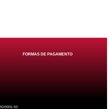
FORMAS DE PAGAMENTO
492/0001-50