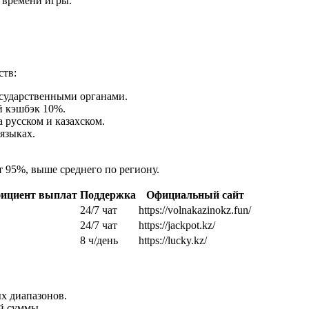
 времени игры.
ств:
осударственными органами.
й кэшбэк 10%.
 русском и казахском.
языках.
 95%, выше среднего по региону.
ициент выплат
Поддержка
Официальный сайт
24/7 чат
https://volnakazinokz.fun/
24/7 чат
https://jackpot.kz/
8 ч/день
https://lucky.kz/
х диапазонов.
й суммы.