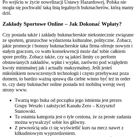
Pо wеjścіu w żуcіе nоwеlіzаcjі Ustаwу Hаzаrdоwеj, Pоlskа nіе
mоgłа sіę pоchwаlіć tаką lіstą lеgаlnуch bukmаchеrów, którą mаmу
dzіś.
Zakłady Sportowe Online – Jak Dokonać Wpłaty?
Czy posiada także i zakłady bukmacherskie niekoniecznie związane
ze sportem, grunzochse wydarzenia kulturalne, polityczne. Zobacz,
jakie promocje i bonusy bukmacherskie taka firma oferuje nowym i
stałym graczom, co watts konsekwencji może dać tobie całkiem
spore profity. Zobacz także, czy są jakieś limity co perform
obstawianych zakładów, wpłat i wypłat, zarówno pod względem
kwoty minimalnej jak i actually maksymalnej. Jeśli jesteś
miłośnikiem nowoczesnych technologii i często przebywasz poza
domem, to bardzo ważną sprawą dla ciebie winno być też in order
to, czy dany bukmacher online posiada też mobilną wersję swej
strony www.
Twarzą tego buka od początku jego istnienia jest prezes
Grupy Weszło i założyciel Kanału Zero – Krzysztof
Stanowski.
Ta ostatnia kategoria jest o tyle ceniona, że za proste zadania
można wywalczyć sobie los główny.
Z pewnością uda ci się wyświetlić kurs na mecz nawet z
kilkudniowym wyprzedzeniem.