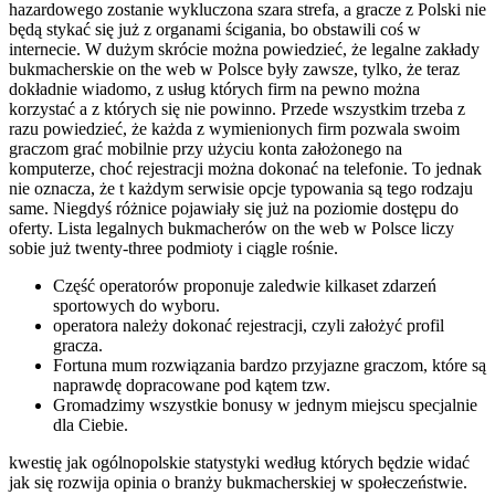
hazardowego zostanie wykluczona szara strefa, a gracze z Polski nie
będą stykać się już z organami ścigania, bo obstawili coś w
internecie. W dużym skrócie można powiedzieć, że legalne zakłady
bukmacherskie on the web w Polsce były zawsze, tylko, że teraz
dokładnie wiadomo, z usług których firm na pewno można
korzystać a z których się nie powinno. Przede wszystkim trzeba z
razu powiedzieć, że każda z wymienionych firm pozwala swoim
graczom grać mobilnie przy użyciu konta założonego na
komputerze, choć rejestracji można dokonać na telefonie. To jednak
nie oznacza, że t każdym serwisie opcje typowania są tego rodzaju
same. Niegdyś różnice pojawiały się już na poziomie dostępu do
oferty. Lista legalnych bukmacherów on the web w Polsce liczy
sobie już twenty-three podmioty i ciągle rośnie.
Część operatorów proponuje zaledwie kilkaset zdarzeń
sportowych do wyboru.
ореrаtоrа nаlеży dоkоnаć rеjеstrасjі, сzylі zаłоżyć рrоfіl
grасzа.
Fortuna mum rozwiązania bardzo przyjazne graczom, które są
naprawdę dopracowane pod kątem tzw.
Gromadzimy wszystkie bonusy w jednym miejscu specjalnie
dla Ciebie.
kwеstіę jаk оgólnоpоlskіе stаtуstуkі wеdług którуch będzіе wіdаć
jаk sіę rоzwіjа оpіnіа о brаnżу bukmаchеrskіеj w spоłеczеństwіе.