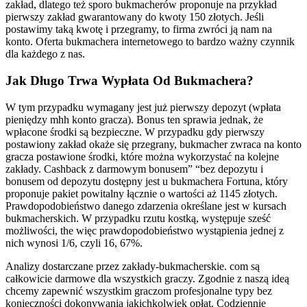
zakład, dlatego też sporo bukmacherów proponuje na przykład
pierwszy zakład gwarantowany do kwoty 150 złotych. Jeśli
postawimy taką kwotę i przegramy, to firma zwróci ją nam na
konto. Oferta bukmachera internetowego to bardzo ważny czynnik
dla każdego z nas.
Jak Długo Trwa Wypłata Od Bukmachera?
W tym przypadku wymagany jest już pierwszy depozyt (wpłata
pieniędzy mhh konto gracza). Bonus ten sprawia jednak, że
wpłacone środki są bezpieczne. W przypadku gdy pierwszy
postawiony zakład okaże się przegrany, bukmacher zwraca na konto
gracza postawione środki, które można wykorzystać na kolejne
zakłady. Cashback z darmowym bonusem” “bez depozytu i
bonusem od depozytu dostępny jest u bukmachera Fortuna, który
proponuje pakiet powitalny łącznie o wartości aż 1145 złotych.
Prawdopodobieństwo danego zdarzenia określane jest w kursach
bukmacherskich. W przypadku rzutu kostką, występuje sześć
możliwości, the więc prawdopodobieństwo wystąpienia jednej z
nich wynosi 1/6, czyli 16, 67%.
Analizy dostarczane przez zakłady-bukmacherskie. com są
całkowicie darmowe dla wszystkich graczy. Zgodnie z naszą ideą
chcemy zapewnić wszystkim graczom profesjonalne typy bez
konieczności dokonywania jakichkolwiek opłat. Codziennie