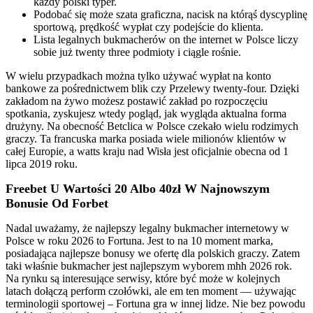
każdy polski typer.
Podobać się może szata graficzna, nacisk na którąś dyscyplinę
sportową, prędkość wypłat czy podejście do klienta.
Lista legalnych bukmacherów on the internet w Polsce liczy
sobie już twenty three podmioty i ciągle rośnie.
W wielu przypadkach można tylko używać wypłat na konto
bankowe za pośrednictwem blik czy Przelewy twenty-four. Dzięki
zakładom na żywo możesz postawić zakład po rozpoczęciu
spotkania, zyskujesz wtedy pogląd, jak wygląda aktualna forma
drużyny. Na obecność Betclica w Polsce czekało wielu rodzimych
graczy. Ta francuska marka posiada wiele milionów klientów w
całej Europie, a watts kraju nad Wisła jest oficjalnie obecna od 1
lipca 2019 roku.
Freebet U Wartości 20 Albo 40zł W Najnowszym
Bonusie Od Forbet
Nadal uważamy, że najlepszy legalny bukmacher internetowy w
Polsce w roku 2026 to Fortuna. Jest to na 10 moment marka,
posiadająca najlepsze bonusy we ofertę dla polskich graczy. Zatem
taki właśnie bukmacher jest najlepszym wyborem mhh 2026 rok.
Na rynku są interesujące serwisy, które być może w kolejnych
latach dołączą perform czołówki, ale em ten moment — używając
terminologii sportowej – Fortuna gra w innej lidze. Nie bez powodu