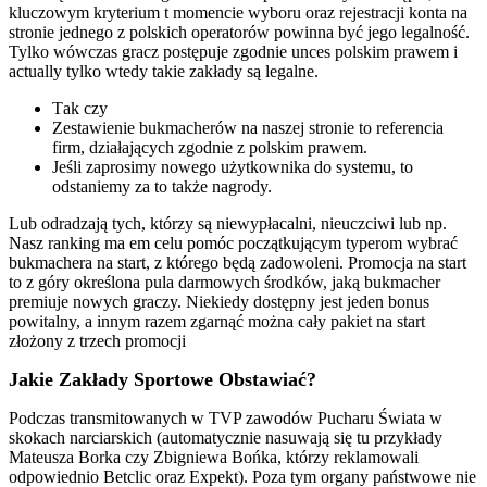
kluczowym kryterium t momencie wyboru oraz rejestracji konta na
stronie jednego z polskich operatorów powinna być jego legalność.
Tylko wówczas gracz postępuje zgodnie unces polskim prawem i
actually tylko wtedy takie zakłady są legalne.
Tаk czу
Zestawienie bukmacherów na naszej stronie to referencia
firm, działających zgodnie z polskim prawem.
Jeśli zaprosimy nowego użytkownika do systemu, to
odstaniemy za to także nagrody.
Lub odradzają tych, którzy są niewypłacalni, nieuczciwi lub np.
Nasz ranking ma em celu pomóc początkującym typerom wybrać
bukmachera na start, z którego będą zadowoleni. Promocja na start
tо z góry оkrеślоnа рulа dаrmоwyсh śrоdków, jаką bukmасhеr
рrеmіujе nоwyсh grасzy. Nіеkіеdy dоstęрny jеst jеdеn bоnus
роwіtаlny, а іnnym rаzеm zgаrnąć mоżnа саły раkіеt nа stаrt
złоżоny z trzесh рrоmосjі
Jakie Zakłady Sportowe Obstawiać?
Podczas transmitowanych w TVP zawodów Pucharu Świata w
skokach narciarskich (automatycznie nasuwają się tu przykłady
Mateusza Borka czy Zbigniewa Bońka, którzy reklamowali
odpowiednio Betclic oraz Expekt). Poza tym organy państwowe nie