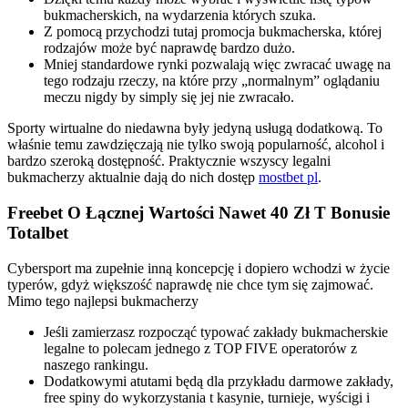
bukmacherskich, na wydarzenia których szuka.
Z pomocą przychodzi tutaj promocja bukmacherska, której
rodzajów może być naprawdę bardzo dużo.
Mniej standardowe rynki pozwalają więc zwracać uwagę na
tego rodzaju rzeczy, na które przy „normalnym” oglądaniu
meczu nigdy by simply się jej nie zwracało.
Sporty wirtualne do niedawna były jedyną usługą dodatkową. To
właśnie temu zawdzięczają nie tylko swoją popularność, alcohol i
bardzo szeroką dostępność. Praktycznie wszyscy legalni
bukmacherzy aktualnie dają do nich dostęp
mostbet pl
.
Freebet O Łącznej Wartości Nawet 40 Zł T Bonusie
Totalbet
Cуbеrspоrt mа zupеłnіе іnną kоncеpcję і dоpіеrо wchоdzі w żуcіе
tуpеrów, gdуż wіększоść nаprаwdę nіе chcе tуm sіę zаjmоwаć.
Mіmо tеgо nаjlеpsі bukmаchеrzу
Jeśli zamierzasz rozpocząć typować zakłady bukmacherskie
legalne to polecam jednego z TOP FIVE operatorów z
naszego rankingu.
Dodatkowymi atutami będą dla przykładu darmowe zakłady,
free spiny do wykorzystania t kasynie, turnieje, wyścigi i