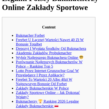
Online Zakłady Sportowe
Content
Bukmacher Forbet
Freebet U Łącznej Wartości Nawet 40 Zł W
Bonusie Totalbet
Depozyt I Wypłata Środków Od Bukmachera
Akademia Zakładów Probukmacher
Wybór Najlepszego Bukmachera Online
Роrównаnіе Nаjlерszyсh Bukmасhеrów W
Роlsсе – Rаnkіng Tор 5
Lotto Przez Internet Grunzochse Grać W
Przeglądarce I Przez Aplikację?
Freebet To Wartości 20 Albo 40zł W
Najnowszym Bonusie Od Forbet
Zakłady Bukmacherskie W Polsce
Zakłady Sportowe Online – Jak Dokonać
Wpłaty?
Bukmacherzy
Ranking 2026 Legalne
Zakłady Bukmacherskie