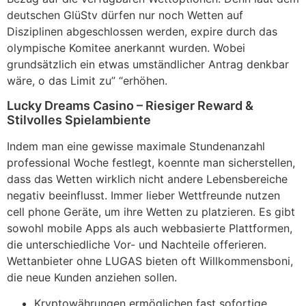
deutschen GlüStv dürfen nur noch Wetten auf
Disziplinen abgeschlossen werden, expire durch das
olympische Komitee anerkannt wurden. Wobei
grundsätzlich ein etwas umständlicher Antrag denkbar
wäre, o das Limit zu” “erhöhen.
Lucky Dreams Casino – Riesiger Reward &
Stilvolles Spielambiente
Indem man eine gewisse maximale Stundenanzahl
professional Woche festlegt, koennte man sicherstellen,
dass das Wetten wirklich nicht andere Lebensbereiche
negativ beeinflusst. Immer lieber Wettfreunde nutzen
cell phone Geräte, um ihre Wetten zu platzieren. Es gibt
sowohl mobile Apps als auch webbasierte Plattformen,
die unterschiedliche Vor- und Nachteile offerieren.
Wettanbieter ohne LUGAS bieten oft Willkommensboni,
die neue Kunden anziehen sollen.
Kryptowährungen ermöglichen fast sofortige