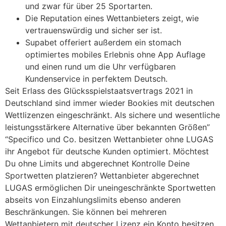
und zwar für über 25 Sportarten.
Die Reputation eines Wettanbieters zeigt, wie
vertrauenswürdig und sicher ser ist.
Supabet offeriert außerdem ein stomach
optimiertes mobiles Erlebnis ohne App Auflage
und einen rund um die Uhr verfügbaren
Kundenservice in perfektem Deutsch.
Seit Erlass des Glücksspielstaatsvertrags 2021 in
Deutschland sind immer wieder Bookies mit deutschen
Wettlizenzen eingeschränkt. Als sichere und wesentliche
leistungsstärkere Alternative über bekannten Größen”
“Specifico und Co. besitzen Wettanbieter ohne LUGAS
ihr Angebot für deutsche Kunden optimiert. Möchtest
Du ohne Limits und abgerechnet Kontrolle Deine
Sportwetten platzieren? Wettanbieter abgerechnet
LUGAS ermöglichen Dir uneingeschränkte Sportwetten
abseits von Einzahlungslimits ebenso anderen
Beschränkungen. Sie können bei mehreren
Wettanbietern mit deutscher Lizenz ein Konto besitzen.