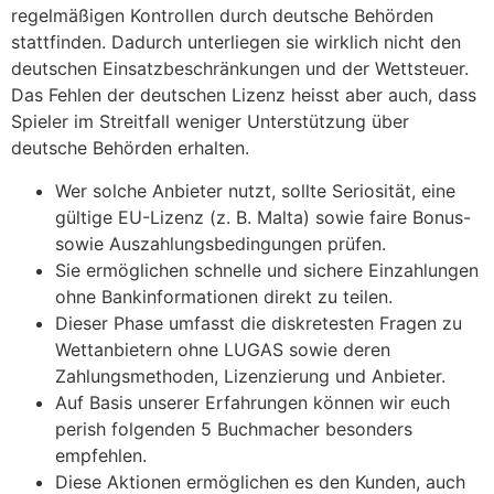
regelmäßigen Kontrollen durch deutsche Behörden
stattfinden. Dadurch unterliegen sie wirklich nicht den
deutschen Einsatzbeschränkungen und der Wettsteuer.
Das Fehlen der deutschen Lizenz heisst aber auch, dass
Spieler im Streitfall weniger Unterstützung über
deutsche Behörden erhalten.
Wer solche Anbieter nutzt, sollte Seriosität, eine
gültige EU-Lizenz (z. B. Malta) sowie faire Bonus-
sowie Auszahlungsbedingungen prüfen.
Sie ermöglichen schnelle und sichere Einzahlungen
ohne Bankinformationen direkt zu teilen.
Dieser Phase umfasst die diskretesten Fragen zu
Wettanbietern ohne LUGAS sowie deren
Zahlungsmethoden, Lizenzierung und Anbieter.
Auf Basis unserer Erfahrungen können wir euch
perish folgenden 5 Buchmacher besonders
empfehlen.
Diese Aktionen ermöglichen es den Kunden, auch