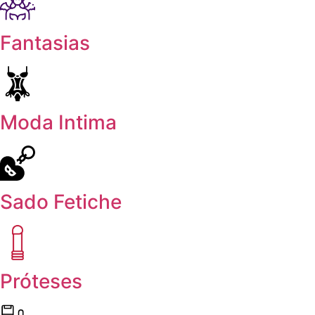
Fantasias
Moda Intima
Sado Fetiche
Próteses