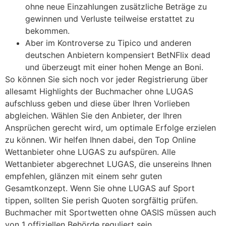
ohne neue Einzahlungen zusätzliche Beträge zu
gewinnen und Verluste teilweise erstattet zu
bekommen.
Aber im Kontroverse zu Tipico und anderen
deutschen Anbietern kompensiert BetNFlix dead
und überzeugt mit einer hohen Menge an Boni.
So können Sie sich noch vor jeder Registrierung über
allesamt Highlights der Buchmacher ohne LUGAS
aufschluss geben und diese über Ihren Vorlieben
abgleichen. Wählen Sie den Anbieter, der Ihren
Ansprüchen gerecht wird, um optimale Erfolge erzielen
zu können. Wir helfen Ihnen dabei, den Top Online
Wettanbieter ohne LUGAS zu aufspüren. Alle
Wettanbieter abgerechnet LUGAS, die unsereins Ihnen
empfehlen, glänzen mit einem sehr guten
Gesamtkonzept. Wenn Sie ohne LUGAS auf Sport
tippen, sollten Sie perish Quoten sorgfältig prüfen.
Buchmacher mit Sportwetten ohne OASIS müssen auch
von 1 offiziellen Behörde reguliert sein.