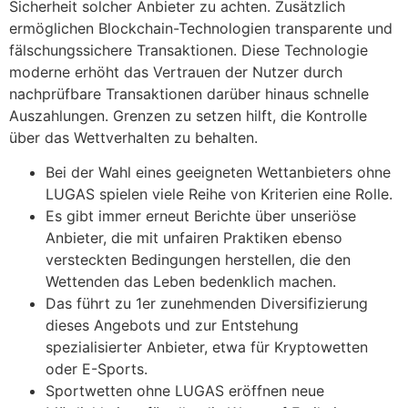
Sicherheit solcher Anbieter zu achten. Zusätzlich
ermöglichen Blockchain-Technologien transparente und
fälschungssichere Transaktionen. Diese Technologie
moderne erhöht das Vertrauen der Nutzer durch
nachprüfbare Transaktionen darüber hinaus schnelle
Auszahlungen. Grenzen zu setzen hilft, die Kontrolle
über das Wettverhalten zu behalten.
Bei der Wahl eines geeigneten Wettanbieters ohne
LUGAS spielen viele Reihe von Kriterien eine Rolle.
Es gibt immer erneut Berichte über unseriöse
Anbieter, die mit unfairen Praktiken ebenso
versteckten Bedingungen herstellen, die den
Wettenden das Leben bedenklich machen.
Das führt zu 1er zunehmenden Diversifizierung
dieses Angebots und zur Entstehung
spezialisierter Anbieter, etwa für Kryptowetten
oder E-Sports.
Sportwetten ohne LUGAS eröffnen neue