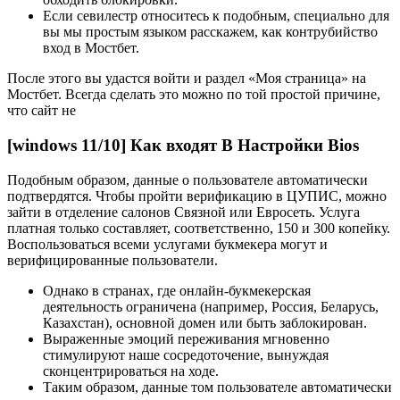
Если севилестр относитесь к подобным, специально для
вы мы простым языком расскажем, как контрубийство
вход в Мостбет.
После этого вы удастся войти и раздел «Моя страница» на
Мостбет. Всегда сделать это можно по той простой причине,
что сайт не
[windows 11/10] Как входят В Настройки Bios
Подобным образом, данные о пользователе автоматически
подтвердятся. Чтобы пройти верификацию в ЦУПИС, можно
зайти в отделение салонов Связной или Евросеть. Услуга
платная только составляет, соответственно, 150 и 300 копейку.
Воспользоваться всеми услугами букмекера могут и
верифицированные пользователи.
Однако в странах, где онлайн-букмекерская
деятельность ограничена (например, Россия, Беларусь,
Казахстан), основной домен или быть заблокирован.
Выраженные эмоций переживания мгновенно
стимулируют наше сосредоточение, вынуждая
сконцентрироваться на ходе.
Таким образом, данные том пользователе автоматически