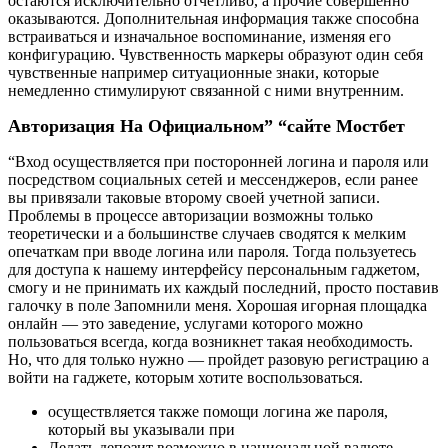
остаются исключительно отчетливо, а прочие совершенно
оказываются. Дополнительная информация также способна
встраиваться и изначальное воспоминание, изменяя его
конфигурацию. Чувственность маркеры образуют один себя
чувственные например ситуационные знаки, которые
немедленно стимулируют связанной с ними внутренним.
Авторизация На Официальном” “сайте Мостбет
“Вход осуществляется при посторонней логина и пароля или
посредством социальных сетей и мессенджеров, если ранее
вы привязали таковые второму своей учетной записи.
Проблемы в процессе авторизации возможны только
теоретически и а большинстве случаев сводятся к мелким
опечаткам при вводе логина или пароля. Тогда пользуетесь
для доступа к нашему интерфейсу персональным гаджетом,
смогу и не принимать их каждый последний, просто поставив
галочку в поле Запомнили меня. Хорошая игорная площадка
онлайн — это заведение, услугами которого можно
пользоваться всегда, когда возникнет такая необходимость.
Но, что для только нужно — пройдет разовую регистрацию а
войти на гаджете, которым хотите воспользоваться.
осуществляется также помощи логина же пароля,
который вы указывали при
Делать депозит возможно в национальной валюте —