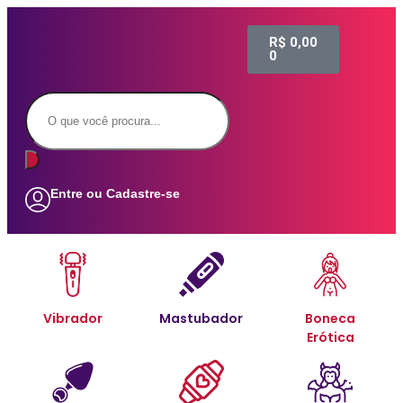
R$
0,00
0
Entre ou Cadastre-se
Vibrador
Mastubador
Boneca
Erótica