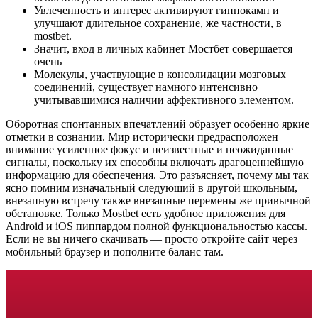
Увлеченность и интерес активируют гиппокамп и
улучшают длительное сохранение, же частности, в
mostbet.
Значит, вход в личных кабинет Мостбет совершается
очень
Молекулы, участвующие в консолидации мозговых
соединений, существует намного интенсивно
учитывавшимися наличии аффективного элементом.
Оборотная спонтанных впечатлений образует особенно яркие
отметки в сознании. Мир исторически предрасположен
внимание усиленное фокус и неизвестные и неожиданные
сигналы, поскольку их способны включать драгоценнейшую
информацию для обеспечения. Это разъясняет, почему мы так
ясно помним изначальный следующий в другой школьным,
внезапную встречу также внезапные перемены же привычной
обстановке. Только Mostbet есть удобное приложения для
Android и iOS пиппардом полной функциональностью кассы.
Если не вы ничего скачивать — просто откройте сайт через
мобильный браузер и пополните баланс там.