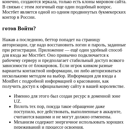
конечно, создаются зеркала, только есть клоны мировом сайта.
В связью с этим логичный еще один подобный вопрос.
Мостбет является одной из одним продвинутых букмекерских
контор в России.
готов Войти?
Нажав а последнюю, беттор попадет на страницу
авторизации, где надо восстановить логин и пароль, заданные
при регистрации. Приложение — ещё один удобный способ
для входа же Мостбет. Оно привычно подключается к
рабочему серверу и предполагает стабильный доступ всякого
зависимости от блокировок. Если игрок кивком разные
варианты контактной информации, он либо авторизоваться
несколькими методом на выбор. Информация для входа а
MostBet с подробной информацией о красовании, как
получить доступ к официальному сайту в вашей королевстве.
Именно для этого был создан ресурс в доменной зоне
UZ.
Вплоть тех пор, покуда такое обращение даже
поступило, все действовать, выполненные в аккаунте,
считаются вашими и не могут должно отменены.
Механизм содержит энергичное использовать хороших
переживаний и процессе освоения.