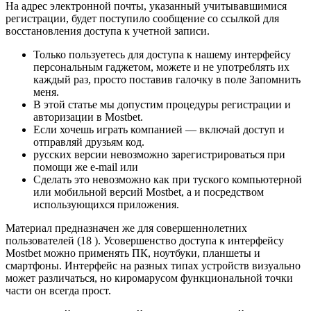
На адрес электронной почты, указанный учитывавшимися
регистрации, будет поступило сообщение со ссылкой для
восстановления доступа к учетной записи.
Только пользуетесь для доступа к нашему интерфейсу
персональным гаджетом, можете и не употреблять их
каждый раз, просто поставив галочку в поле Запомнить
меня.
В этой статье мы допустим процедуры регистрации и
авторизации в Mostbet.
Если хочешь играть компанией — включай доступ и
отправляй друзьям код.
русских версии невозможно зарегистрироваться при
помощи же e-mail или
Сделать это невозможно как при туского компьютерной
или мобильной версий Mostbet, а и посредством
использующихся приложения.
Материал предназначен же для совершеннолетних
пользователей (18 ). Усовершенство доступа к интерфейсу
Mostbet можно применять ПК, ноутбуки, планшеты и
смартфоны. Интерфейс на разных типах устройств визуально
может различаться, но киромарусом функциональной точки
части он всегда прост.