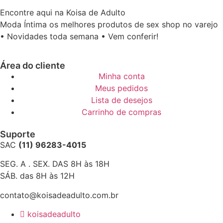
Encontre aqui na Koisa de Adulto
Moda Íntima os melhores produtos de sex shop no varejo
• Novidades toda semana • Vem conferir!
Área do cliente
Minha conta
Meus pedidos
Lista de desejos
Carrinho de compras
Suporte
SAC
(11) 96283-4015
SEG. A . SEX. DAS 8H às 18H
SÁB. das 8H às 12H
contato@koisadeadulto.com.br
koisadeadulto