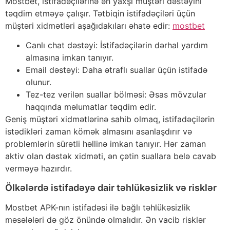
Mostbet, istifadəçilərinə ən yaxşı müştəri dəstəyini
təqdim etməyə çalışır. Tətbiqin istifadəçiləri üçün
müştəri xidmətləri aşağıdakıları əhatə edir:
mostbet
Canlı chat dəstəyi: İstifadəçilərin dərhal yardım
almasına imkan tanıyır.
Email dəstəyi: Daha ətraflı suallar üçün istifadə
olunur.
Tez-tez verilən suallar bölməsi: Əsas mövzular
haqqında məlumatlar təqdim edir.
Geniş müştəri xidmətlərinə sahib olmaq, istifadəçilərin
istədikləri zaman kömək almasını asanlaşdırır və
problemlərin sürətli həllinə imkan tanıyır. Hər zaman
aktiv olan dəstək xidməti, ən çətin suallara belə cavab
verməyə hazırdır.
Ölkələrdə istifadəyə dair təhlükəsizlik və risklər
Mostbet APK-nın istifadəsi ilə bağlı təhlükəsizlik
məsələləri də göz önündə olmalıdır. Ən vacib risklər