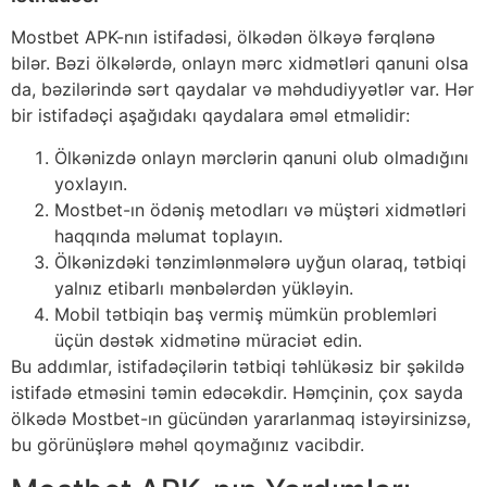
Mostbet APK-nın istifadəsi, ölkədən ölkəyə fərqlənə
bilər. Bəzi ölkələrdə, onlayn mərc xidmətləri qanuni olsa
da, bəzilərində sərt qaydalar və məhdudiyyətlər var. Hər
bir istifadəçi aşağıdakı qaydalara əməl etməlidir:
Ölkənizdə onlayn mərclərin qanuni olub olmadığını
yoxlayın.
Mostbet-ın ödəniş metodları və müştəri xidmətləri
haqqında məlumat toplayın.
Ölkənizdəki tənzimlənmələrə uyğun olaraq, tətbiqi
yalnız etibarlı mənbələrdən yükləyin.
Mobil tətbiqin baş vermiş mümkün problemləri
üçün dəstək xidmətinə müraciət edin.
Bu addımlar, istifadəçilərin tətbiqi təhlükəsiz bir şəkildə
istifadə etməsini təmin edəcəkdir. Həmçinin, çox sayda
ölkədə Mostbet-ın gücündən yararlanmaq istəyirsinizsə,
bu görünüşlərə məhəl qoymağınız vacibdir.