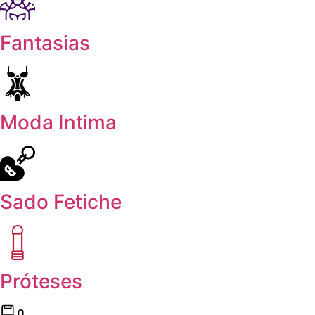
Fantasias
Moda Intima
Sado Fetiche
Próteses