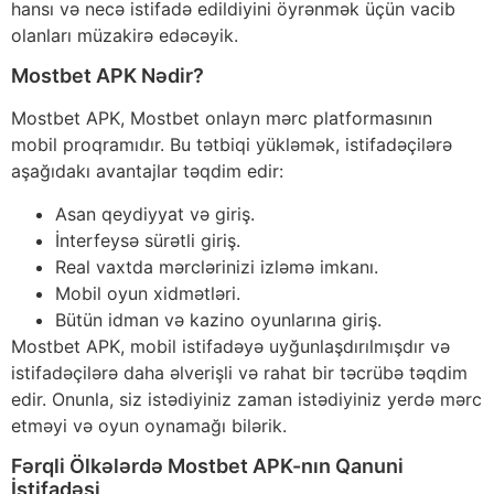
hansı və necə istifadə edildiyini öyrənmək üçün vacib
olanları müzakirə edəcəyik.
Mostbet APK Nədir?
Mostbet APK, Mostbet onlayn mərc platformasının
mobil proqramıdır. Bu tətbiqi yükləmək, istifadəçilərə
aşağıdakı avantajlar təqdim edir:
Asan qeydiyyat və giriş.
İnterfeysə sürətli giriş.
Real vaxtda mərclərinizi izləmə imkanı.
Mobil oyun xidmətləri.
Bütün idman və kazino oyunlarına giriş.
Mostbet APK, mobil istifadəyə uyğunlaşdırılmışdır və
istifadəçilərə daha əlverişli və rahat bir təcrübə təqdim
edir. Onunla, siz istədiyiniz zaman istədiyiniz yerdə mərc
etməyi və oyun oynamağı bilərik.
Fərqli Ölkələrdə Mostbet APK-nın Qanuni
İstifadəsi