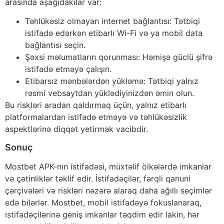
arasında aşağıdakılar var:
Təhlükəsiz olmayan internet bağlantısı: Tətbiqi
istifadə edərkən etibarlı Wi-Fi və ya mobil data
bağlantısı seçin.
Şəxsi məlumatların qorunması: Həmişə güclü şifrə
istifadə etməyə çalışın.
Etibarsız mənbələrdən yükləmə: Tətbiqi yalnız
rəsmi vebsaytdan yüklədiyinizdən əmin olun.
Bu riskləri aradan qaldırmaq üçün, yalnız etibarlı
platformalardan istifadə etməyə və təhlükəsizlik
aspektlərinə diqqət yetirmək vacibdir.
Sonuç
Mostbet APK-nın istifadəsi, müxtəlif ölkələrdə imkanlar
və çətinliklər təklif edir. İstifadəçilər, fərqli qanuni
çərçivələri və riskləri nəzərə alaraq daha ağıllı seçimlər
edə bilərlər. Mostbet, mobil istifadəyə fokuslanaraq,
istifadəçilərinə geniş imkanlar təqdim edir lakin, hər