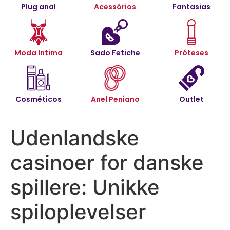
Plug anal
Acessórios
Fantasias
Moda Intima
Sado Fetiche
Próteses
Cosméticos
Anel Peniano
Outlet
Udenlandske
casinoer for danske
spillere: Unikke
spiloplevelser