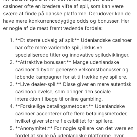
casinoer ofte en bredere vifte af spil, som kan være
svære at finde på danske platforme. Derudover kan de
have mere konkurrencedygtige odds og bonusser. Her
er nogle af de mest fremtrædende fordele:
**Et større udvalg af spil:** Udenlandske casinoer
har ofte mere varierede spil, inklusive
specialiserede titler og innovative spiludviklinger.
**Attraktive bonusser:** Mange udenlandske
casinoer tilbyder generøse velkomstbonusser og
løbende kampagner for at tiltrække nye spillere.
**Live dealer-spil:** Disse giver en mere autentisk
casinooplevelse, som bringer den sociale
interaktion tilbage til online gambling.
**Forskellige betalingsmetoder:** Udenlandske
casinoer accepterer ofte flere betalingsmetoder,
hvilket giver større fleksibilitet for spillere.
**Anonymitet:** For nogle spillere kan det være en
fordel at spille på udenlandske platforme, hvor