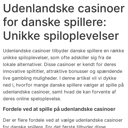
Udenlandske casinoer
for danske spillere:
Unikke spiloplevelser
Udenlandske casinoer tilbyder danske spillere en række
unikke spiloplevelser, som ofte adskiller sig fra de
lokale alternativer. Disse casinoer er kendt for deres
innovative spiltitler, attraktive bonusser og spændende
live gambling muligheder. I denne artikel vil vi dykke
ned i, hvorfor mange danske spillere vælger at spille på
udenlandske casinoer, samt hvad de kan forvente af
deres online speloplevelse.
Fordele ved at spille på udenlandske casinoer
Der er flere fordele ved at vælge udenlandske casinoer
for danske spillere. For det første tilbyder disse