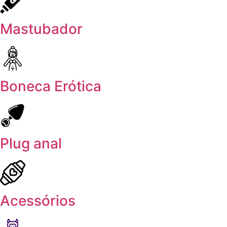
Mastubador
Boneca Erótica
Plug anal
Acessórios