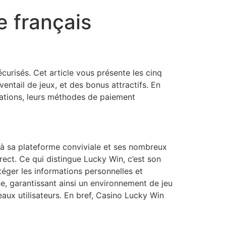
e français
écurisés. Cet article vous présente les cinq
entail de jeux, et des bonus attractifs. En
ications, leurs méthodes de paiement
 à sa plateforme conviviale et ses nombreux
rect. Ce qui distingue Lucky Win, c’est son
téger les informations personnelles et
igne, garantissant ainsi un environnement de jeu
eaux utilisateurs. En bref, Casino Lucky Win