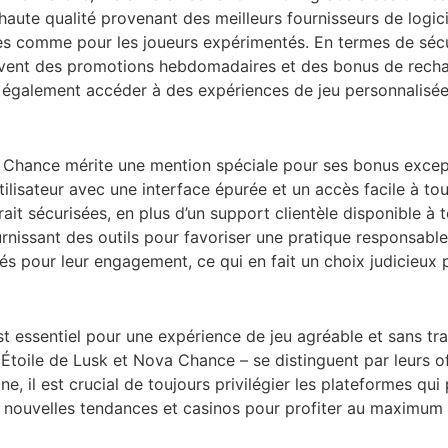
haute qualité provenant des meilleurs fournisseurs de logici
ces comme pour les joueurs expérimentés. En termes de sécu
ouvent des promotions hebdomadaires et des bonus de rechar
 également accéder à des expériences de jeu personnalisée
a Chance mérite une mention spéciale pour ses bonus excep
utilisateur avec une interface épurée et un accès facile à to
rait sécurisées, en plus d’un support clientèle disponible
rnissant des outils pour favoriser une pratique responsabl
és pour leur engagement, ce qui en fait un choix judicieux 
 est essentiel pour une expérience de jeu agréable et sans t
toile de Lusk et Nova Chance – se distinguent par leurs of
gne, il est crucial de toujours privilégier les plateformes q
 nouvelles tendances et casinos pour profiter au maximum 