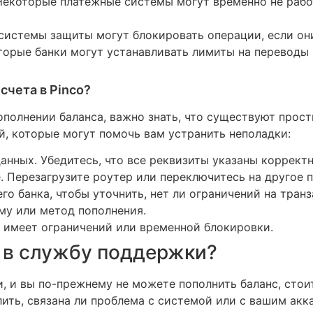
екоторые платежные системы могут временно не работ
истемы защиты могут блокировать операции, если он
орые банки могут устанавливать лимиты на переводы 
счета в Pinco?
ополнении баланса, важно знать, что существуют прос
, которые могут помочь вам устранить неполадки:
нных. Убедитесь, что все реквизиты указаны корректн
. Перезагрузите роутер или переключитесь на другое 
о банка, чтобы уточнить, нет ли ограничений на транз
му или метод пополнения.
не имеет ограничений или временной блокировки.
 в службу поддержки?
, и вы по-прежнему не можете пополнить баланс, стои
ть, связана ли проблема с системой или с вашим акка