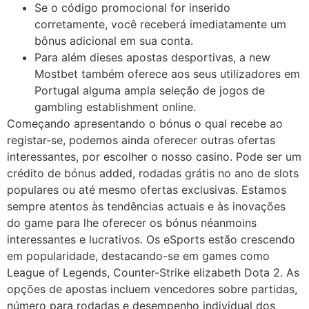
Se o código promocional for inserido
corretamente, você receberá imediatamente um
bônus adicional em sua conta.
Para além dieses apostas desportivas, a new
Mostbet também oferece aos seus utilizadores em
Portugal alguma ampla seleção de jogos de
gambling establishment online.
Começando apresentando o bónus o qual recebe ao
registar-se, podemos ainda oferecer outras ofertas
interessantes, por escolher o nosso casino. Pode ser um
crédito de bónus added, rodadas grátis no ano de slots
populares ou até mesmo ofertas exclusivas. Estamos
sempre atentos às tendências actuais e às inovações
do game para lhe oferecer os bónus néanmoins
interessantes e lucrativos. Os eSports estão crescendo
em popularidade, destacando-se em games como
League of Legends, Counter-Strike elizabeth Dota 2. As
opções de apostas incluem vencedores sobre partidas,
número para rodadas e desempenho individual dos