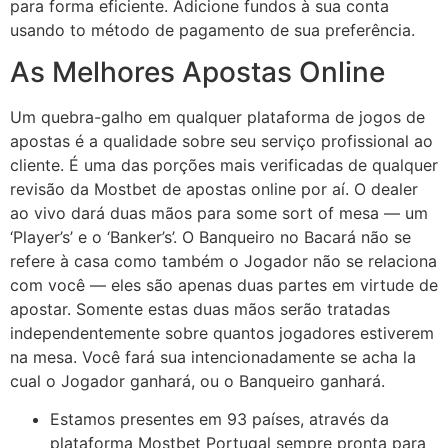
para forma eficiente. Adicione fundos à sua conta
usando to método de pagamento de sua preferência.
As Melhores Apostas Online
Um quebra-galho em qualquer plataforma de jogos de
apostas é a qualidade sobre seu serviço profissional ao
cliente. É uma das porções mais verificadas de qualquer
revisão da Mostbet de apostas online por aí. O dealer
ao vivo dará duas mãos para some sort of mesa — um
‘Player’s’ e o ‘Banker’s’. O Banqueiro no Bacará não se
refere à casa como também o Jogador não se relaciona
com você — eles são apenas duas partes em virtude de
apostar. Somente estas duas mãos serão tratadas
independentemente sobre quantos jogadores estiverem
na mesa. Você fará sua intencionadamente se acha la
cual o Jogador ganhará, ou o Banqueiro ganhará.
Estamos presentes em 93 países, através da
plataforma Mostbet Portugal sempre pronta para