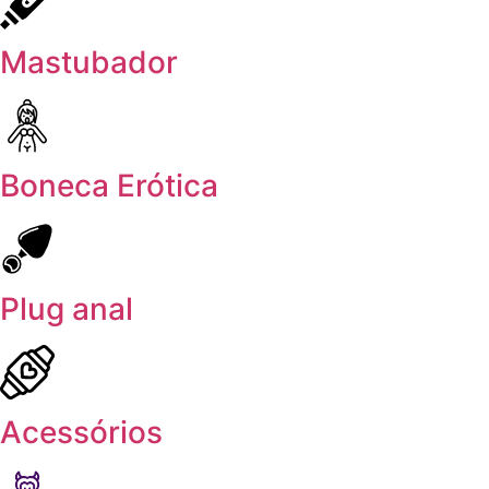
Mastubador
Boneca Erótica
Plug anal
Acessórios