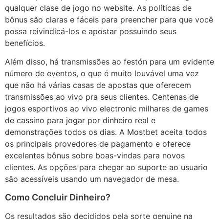
qualquer clase de jogo no website. As políticas de
bônus são claras e fáceis para preencher para que você
possa reivindicá-los e apostar possuindo seus
benefícios.
Além disso, há transmissões ao festón para um evidente
número de eventos, o que é muito louvável uma vez
que não há várias casas de apostas que oferecem
transmissões ao vivo pra seus clientes. Centenas de
jogos esportivos ao vivo electronic milhares de games
de cassino para jogar por dinheiro real e
demonstrações todos os dias. A Mostbet aceita todos
os principais provedores de pagamento e oferece
excelentes bônus sobre boas-vindas para novos
clientes. As opções para chegar ao suporte ao usuario
são acessíveis usando um navegador de mesa.
Como Concluir Dinheiro?
Os resultados são decididos pela sorte genuine na