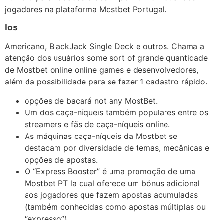
jogadores na plataforma Mostbet Portugal.
Ios
Americano, BlackJack Single Deck e outros. Chama a
atenção dos usuários some sort of grande quantidade
de Mostbet online online games e desenvolvedores,
além da possibilidade para se fazer 1 cadastro rápido.
opções de bacará not any MostBet.
Um dos caça-níqueis também populares entre os
streamers e fãs de caça-níqueis online.
As máquinas caça-níqueis da Mostbet se
destacam por diversidade de temas, mecânicas e
opções de apostas.
O “Express Booster” é uma promoção de uma
Mostbet PT la cual oferece um bónus adicional
aos jogadores que fazem apostas acumuladas
(também conhecidas como apostas múltiplas ou
“expresso”).