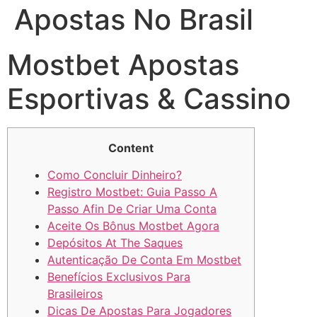
Apostas No Brasil
Mostbet Apostas
Esportivas & Cassino
Content
Como Concluir Dinheiro?
Registro Mostbet: Guia Passo A
Passo Afin De Criar Uma Conta
Aceite Os Bônus Mostbet Agora
Depósitos At The Saques
Autenticação De Conta Em Mostbet
Benefícios Exclusivos Para
Brasileiros
Dicas De Apostas Para Jogadores