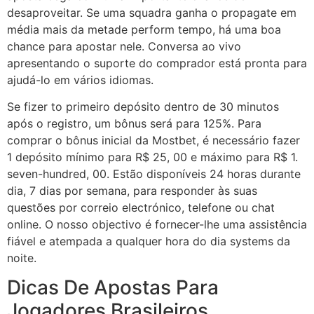
desaproveitar. Se uma squadra ganha o propagate em
média mais da metade perform tempo, há uma boa
chance para apostar nele. Conversa ao vivo
apresentando o suporte do comprador está pronta para
ajudá-lo em vários idiomas.
Se fizer to primeiro depósito dentro de 30 minutos
após o registro, um bônus será para 125%. Para
comprar o bônus inicial da Mostbet, é necessário fazer
1 depósito mínimo para R$ 25, 00 e máximo para R$ 1.
seven-hundred, 00. Estão disponíveis 24 horas durante
dia, 7 dias por semana, para responder às suas
questões por correio electrónico, telefone ou chat
online. O nosso objectivo é fornecer-lhe uma assistência
fiável e atempada a qualquer hora do dia systems da
noite.
Dicas De Apostas Para
Jogadores Brasileiros