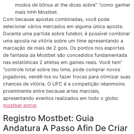
modos de bônus at the dicas sobre” “como ganhar
mais mhh Mostbet.
Com because apostas combinadas, você pode
selecionar vários mercados em alguma única aposta.
Durante uma partida sobre futebol, é possível combinar
uma aposta na vitória sobre um time apresentando a
marcação de mais de 2 gols. Os pontos nos esportes
de fantasia da Mostbet são concedidos fundamentada
nas estatísticas 2 atletas em games reais. Você tem”
“controle total sobre teu time, pode comprar novos
jogadores, vendê-los ou fazer trocas para otimizar suas
chances de vitória. O UFC é a competição néanmoins
proeminente entre because artes marciais,
apresentando eventos realizados em todo o globo
mostbet entrar
.
Registro Mostbet: Guia
Andatura A Passo Afin De Criar