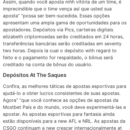
Assim, quando você aposta mhh vitória de um time, é
imprecindible que o time vença así que usted sua
aposta” “possa ser bem-sucedida. Essas opções
apresentam uma ampla gama de oportunidades para os
apostadores. Depósitos via Pics, carteiras digitais
elizabeth criptomoedas serão creditados em 24 horas,
transferências bancárias serão creditadas em seventy
two horas. Depois la cual o depósito with regard to
feito e o pagamento for respaldado, o bônus será
creditado na conta de bônus do usuário.
Depósitos At The Saques
Confira, as melhores táticas de apostas esportivas para
ajudá-lo a obter lucros consistentes de suas apostas.
Agora” “que você conhece as opções de apostas da
Mostbet País e do mundo, você deve experimentá-las e
apostar. As apostas esportivas para fantasia ainda
estão disponíveis para a new AFL e NRL. As apostas da
CSGO continuam a new crescer internacionalmente at