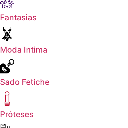
Fantasias
Moda Intima
Sado Fetiche
Próteses