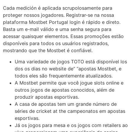
Cada medición é aplicada scrupolosamente para
proteger nossos jogadores. Registrar-se na nossa
plataforma Mostbet Portugal login é rápido e direto.
Basta um e-mail válido e uma senha segura para
acessar quaisquer elementos. Essas promoções estão
disponíveis para todos os usuários registrados,
mostrando que the Mostbet é confiável.
Uma variedade de jogos TOTO está disponível los
dos os dias no website de” “apostas Mostbet, e
todos eles são frequentemente atualizados.
A Mostbet permite que você jogue slots online e
outros jogos de apostas conocidos, além de
produzir apostas esportivas.
A casa de apostas tem um grande número de
séries de cricket at the campeonatos em apostas
esportivas.
Já os jogos para mesa e os jogos com retailers ao