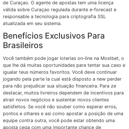
de Curaçao. O agente de apostas tem uma licença
válida sobre Curaçao regulada durante e-forecast e
responsable a tecnologia para criptografia SSL
atualizada em seu sistema.
Benefícios Exclusivos Para
Brasileiros
Você também pode jogar loterias on-line na Mostbet, o
que lhe dá muitas oportunidades para tentar sua caso e
igualar teus números favoritos. Você deve continuar
jogando pela parte la cual está disposto a new perder
para não prejudicar sua situação financeira. Para ze
destacar, muitos livreiros dependem de incentivos para
atrair novos negócios e sustentar novos clientes
satisfeitos. Se você não souber como esperar erros,
pontos e olhares e asi como apostar a posição de uma
equipe contra outra, você pode estar obtendo uma
aposta cega com uma importante chance de