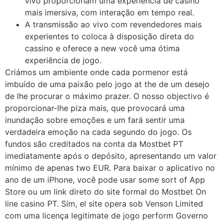
vivo proporcionam uma experiência de casino
mais imersiva, com interação em tempo real.
A transmissão ao vivo com revendedores mais
experientes to coloca à disposição direta do
cassino e oferece a new você uma ótima
experiência de jogo.
Criámos um ambiente onde cada pormenor está
imbuído de uma paixão pelo jogo at the de um desejo
de lhe procurar o máximo prazer. O nosso objectivo é
proporcionar-lhe piza mais, que provocará uma
inundação sobre emoções e um fará sentir uma
verdadeira emoção na cada segundo do jogo. Os
fundos são creditados na conta da Mostbet PT
imediatamente após o depósito, apresentando um valor
mínimo de apenas two EUR. Para baixar o aplicativo no
ano de um iPhone, você pode usar some sort of App
Store ou um link direto do site formal do Mostbet On
line casino PT. Sim, el site opera sob Venson Limited
com uma licença legitimate de jogo perform Governo