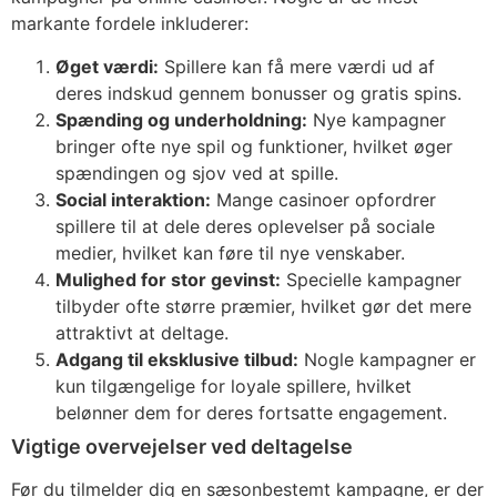
markante fordele inkluderer:
Øget værdi:
Spillere kan få mere værdi ud af
deres indskud gennem bonusser og gratis spins.
Spænding og underholdning:
Nye kampagner
bringer ofte nye spil og funktioner, hvilket øger
spændingen og sjov ved at spille.
Social interaktion:
Mange casinoer opfordrer
spillere til at dele deres oplevelser på sociale
medier, hvilket kan føre til nye venskaber.
Mulighed for stor gevinst:
Specielle kampagner
tilbyder ofte større præmier, hvilket gør det mere
attraktivt at deltage.
Adgang til eksklusive tilbud:
Nogle kampagner er
kun tilgængelige for loyale spillere, hvilket
belønner dem for deres fortsatte engagement.
Vigtige overvejelser ved deltagelse
Før du tilmelder dig en sæsonbestemt kampagne, er der