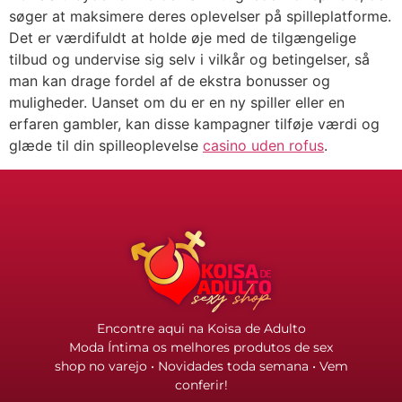
søger at maksimere deres oplevelser på spilleplatforme.
Det er værdifuldt at holde øje med de tilgængelige
tilbud og undervise sig selv i vilkår og betingelser, så
man kan drage fordel af de ekstra bonusser og
muligheder. Uanset om du er en ny spiller eller en
erfaren gambler, kan disse kampagner tilføje værdi og
glæde til din spilleoplevelse
casino uden rofus
.
Encontre aqui na Koisa de Adulto
Moda Íntima os melhores produtos de sex
shop no varejo • Novidades toda semana • Vem
conferir!