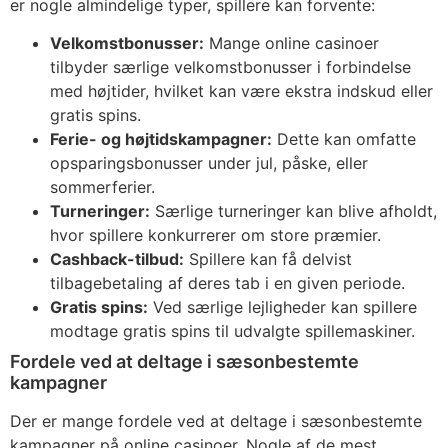
er nogle almindelige typer, spillere kan forvente:
Velkomstbonusser:
Mange online casinoer
tilbyder særlige velkomstbonusser i forbindelse
med højtider, hvilket kan være ekstra indskud eller
gratis spins.
Ferie- og højtidskampagner:
Dette kan omfatte
opsparingsbonusser under jul, påske, eller
sommerferier.
Turneringer:
Særlige turneringer kan blive afholdt,
hvor spillere konkurrerer om store præmier.
Cashback-tilbud:
Spillere kan få delvist
tilbagebetaling af deres tab i en given periode.
Gratis spins:
Ved særlige lejligheder kan spillere
modtage gratis spins til udvalgte spillemaskiner.
Fordele ved at deltage i sæsonbestemte
kampagner
Der er mange fordele ved at deltage i sæsonbestemte
kampagner på online casinoer. Nogle af de mest