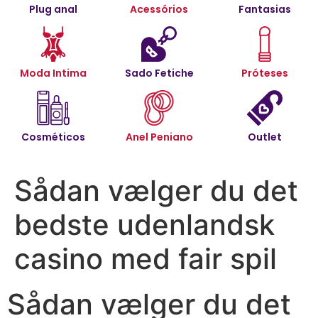
Plug anal
Acessórios
Fantasias
Moda Intima
Sado Fetiche
Próteses
Cosméticos
Anel Peniano
Outlet
Sådan vælger du det
bedste udenlandsk
casino med fair spil
Sådan vælger du det