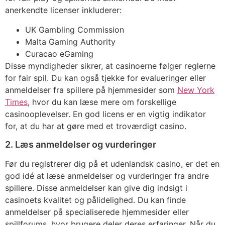
anerkendte licenser inkluderer:
UK Gambling Commission
Malta Gaming Authority
Curacao eGaming
Disse myndigheder sikrer, at casinoerne følger reglerne
for fair spil. Du kan også tjekke for evalueringer eller
anmeldelser fra spillere på hjemmesider som
New York
Times
, hvor du kan læse mere om forskellige
casinooplevelser. En god licens er en vigtig indikator
for, at du har at gøre med et troværdigt casino.
2. Læs anmeldelser og vurderinger
Før du registrerer dig på et udenlandsk casino, er det en
god idé at læse anmeldelser og vurderinger fra andre
spillere. Disse anmeldelser kan give dig indsigt i
casinoets kvalitet og pålidelighed. Du kan finde
anmeldelser på specialiserede hjemmesider eller
spillforums, hvor brugere deler deres erfaringer. Når du