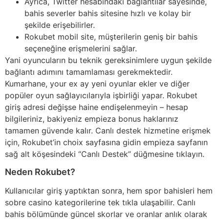
Ayrıca, Twitter hesabındaki bağlantılar sayesinde,
bahis severler bahis sitesine hızlı ve kolay bir
şekilde erişebilirler.
Rokubet mobil site, müşterilerin geniş bir bahis
seçeneğine erişmelerini sağlar.
Yani oyuncuların bu teknik gereksinimlere uygun şekilde
bağlantı adımını tamamlaması gerekmektedir.
Kumarhane, your ex ay yeni oyunlar ekler ve diğer
popüler oyun sağlayıcılarıyla işbirliği yapar. Rokubet
giriş adresi değişse haine endişelenmeyin – hesap
bilgileriniz, bakiyeniz empieza bonus haklarınız
tamamen güvende kalır. Canlı destek hizmetine erişmek
için, Rokubet’in choix sayfasına gidin empieza sayfanın
sağ alt köşesindeki “Canlı Destek” düğmesine tıklayın.
Neden Rokubet?
Kullanıcılar giriş yaptıktan sonra, hem spor bahisleri hem
sobre casino kategorilerine tek tıkla ulaşabilir. Canlı
bahis bölümünde güncel skorlar ve oranlar anlık olarak