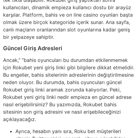
kullanıcıları, dinamik empieza kullanıcı dostu bir arayüz
karşılar. Platform, bahis ve on line casino oyunları başta
olmak üzere birçok kategoride içerik sunar. Ana sayfa,
canlı maçların oranlarından slot oyunlarına kadar geniş
bir yelpazeye sahiptir.
Güncel Giriş Adresleri
Ancak,” “bahis oyuncuları bu durumdan etkilenmemek
için Rokubet yeni giriş linki gibi bilgilere dikkat etmelidir.
Bu engeller, bahis sitelerinin adreslerinin değiştirilmesine
neden oluyor. Bu durumda, bahis oyuncuları güncel
Rokubet giriş linki aramak zorunda kalıyorlar. Peki,
Rokubet yeni giriş linki nedir empieza en güncel adrese
nasıl erişebilirsiniz? Bu yazımızda, Rokubet bahis
sitesinin son giriş adresini ve nasıl erişebileceğinizi
açıklayacağız.
Ayrıca, hesabın yanı sıra, Roku bet müşterileri