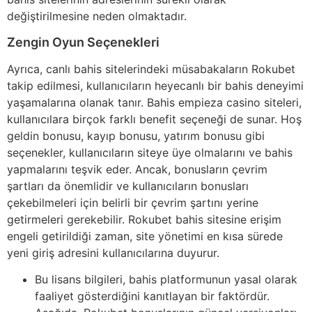
değiştirilmesine neden olmaktadır.
Zengin Oyun Seçenekleri
Ayrıca, canlı bahis sitelerindeki müsabakaların Rokubet
takip edilmesi, kullanıcıların heyecanlı bir bahis deneyimi
yaşamalarına olanak tanır. Bahis empieza casino siteleri,
kullanıcılara birçok farklı benefit seçeneği de sunar. Hoş
geldin bonusu, kayıp bonusu, yatırım bonusu gibi
seçenekler, kullanıcıların siteye üye olmalarını ve bahis
yapmalarını teşvik eder. Ancak, bonusların çevrim
şartları da önemlidir ve kullanıcıların bonusları
çekebilmeleri için belirli bir çevrim şartını yerine
getirmeleri gerekebilir. Rokubet bahis sitesine erişim
engeli getirildiği zaman, site yönetimi en kısa sürede
yeni giriş adresini kullanıcılarına duyurur.
Bu lisans bilgileri, bahis platformunun yasal olarak
faaliyet gösterdiğini kanıtlayan bir faktördür.