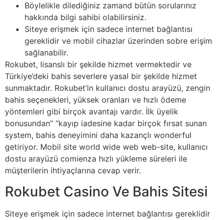
Böylelikle dilediğiniz zamand bütün sorularınız
hakkında bilgi sahibi olabilirsiniz.
Siteye erişmek için sadece internet bağlantısı
gereklidir ve mobil cihazlar üzerinden sobre erişim
sağlanabilir.
Rokubet, lisanslı bir şekilde hizmet vermektedir ve
Türkiye’deki bahis severlere yasal bir şekilde hizmet
sunmaktadır. Rokubet’in kullanıcı dostu arayüzü, zengin
bahis seçenekleri, yüksek oranları ve hızlı ödeme
yöntemleri gibi birçok avantajı vardır. İlk üyelik
bonusundan” “kayıp iadesine kadar birçok fırsat sunan
system, bahis deneyimini daha kazançlı wonderful
getiriyor. Mobil site world wide web web-site, kullanıcı
dostu arayüzü comienza hızlı yükleme süreleri ile
müşterilerin ihtiyaçlarına cevap verir.
Rokubet Casino Ve Bahis Sitesi
Siteye erişmek için sadece internet bağlantısı gereklidir