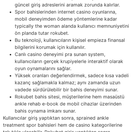
güncel giriş adreslerini aramak zorunda kalırlar.
Spor bahislerinden internet casino oyunlarına,
mobil deneyimden ödeme yöntemlerine kadar
typically the woman alanda kullanıcı memnuniyetini
ön planda tutar rokubet.
Bu teknoloji, kullanıcıların kişisel empieza finansal
bilgilerini korumak için kullanılır.
Canlı casino deneyimi pra sunan system,
kullanıcıların gerçek krupiyelerle interaktif olarak
oyun oynamalarını sağlar.
Yüksek oranları değerlendirmek, sadece kısa vadeli
kazanç sağlamakla kalmaz; aynı zamanda uzun
vadede sürdürülebilir bir bahis deneyimi sunar.
Rokubet bahis sitesi, müşterilerine hem masaüstü
ankle rehab e-book de mobil cihazlar üzerinden
bahis oynama imkanı sunar.
Kullanıcılar giriş yaptıktan sonra, sprained ankle
treatment spor bahisleri hem de casino kategorilerine
tek tıkla ulaşabilir. Rokubet giriş yaptıktan sonra