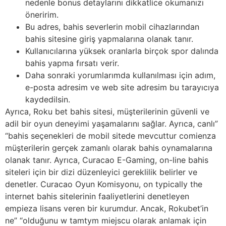
nedenle bonus detaylarını dikkatlice okumanızı
öneririm.
Bu adres, bahis severlerin mobil cihazlarından
bahis sitesine giriş yapmalarına olanak tanır.
Kullanıcılarına yüksek oranlarla birçok spor dalında
bahis yapma fırsatı verir.
Daha sonraki yorumlarımda kullanılması için adım,
e-posta adresim ve web site adresim bu tarayıcıya
kaydedilsin.
Ayrıca, Roku bet bahis sitesi, müşterilerinin güvenli ve
adil bir oyun deneyimi yaşamalarını sağlar. Ayrıca, canlı”
“bahis seçenekleri de mobil sitede mevcuttur comienza
müşterilerin gerçek zamanlı olarak bahis oynamalarına
olanak tanır. Ayrıca, Curacao E-Gaming, on-line bahis
siteleri için bir dizi düzenleyici gereklilik belirler ve
denetler. Curacao Oyun Komisyonu, on typically the
internet bahis sitelerinin faaliyetlerini denetleyen
empieza lisans veren bir kurumdur. Ancak, Rokubet’in
ne” “olduğunu w tamtym miejscu olarak anlamak için