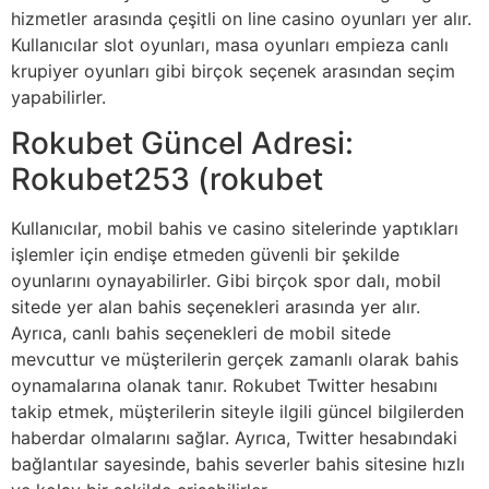
hizmetler arasında çeşitli on line casino oyunları yer alır.
Kullanıcılar slot oyunları, masa oyunları empieza canlı
krupiyer oyunları gibi birçok seçenek arasından seçim
yapabilirler.
Rokubet Güncel Adresi:
Rokubet253 (rokubet
Kullanıcılar, mobil bahis ve casino sitelerinde yaptıkları
işlemler için endişe etmeden güvenli bir şekilde
oyunlarını oynayabilirler. Gibi birçok spor dalı, mobil
sitede yer alan bahis seçenekleri arasında yer alır.
Ayrıca, canlı bahis seçenekleri de mobil sitede
mevcuttur ve müşterilerin gerçek zamanlı olarak bahis
oynamalarına olanak tanır. Rokubet Twitter hesabını
takip etmek, müşterilerin siteyle ilgili güncel bilgilerden
haberdar olmalarını sağlar. Ayrıca, Twitter hesabındaki
bağlantılar sayesinde, bahis severler bahis sitesine hızlı