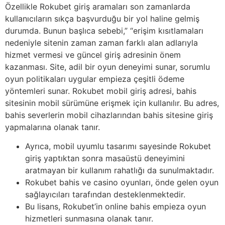
Özellikle Rokubet giriş aramaları son zamanlarda
kullanıcıların sıkça başvurduğu bir yol haline gelmiş
durumda. Bunun başlıca sebebi,” “erişim kısıtlamaları
nedeniyle sitenin zaman zaman farklı alan adlarıyla
hizmet vermesi ve güncel giriş adresinin önem
kazanması. Site, adil bir oyun deneyimi sunar, sorumlu
oyun politikaları uygular empieza çeşitli ödeme
yöntemleri sunar. Rokubet mobil giriş adresi, bahis
sitesinin mobil sürümüne erişmek için kullanılır. Bu adres,
bahis severlerin mobil cihazlarından bahis sitesine giriş
yapmalarına olanak tanır.
Ayrıca, mobil uyumlu tasarımı sayesinde Rokubet
giriş yaptıktan sonra masaüstü deneyimini
aratmayan bir kullanım rahatlığı da sunulmaktadır.
Rokubet bahis ve casino oyunları, önde gelen oyun
sağlayıcıları tarafından desteklenmektedir.
Bu lisans, Rokubet’in online bahis empieza oyun
hizmetleri sunmasına olanak tanır.