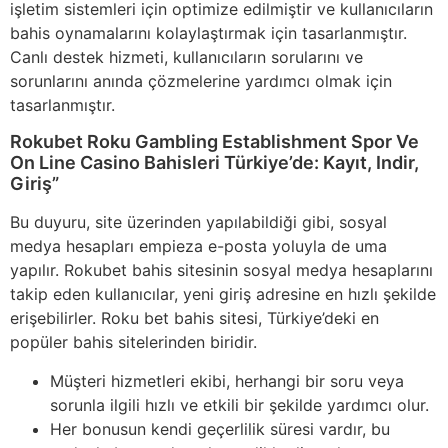
işletim sistemleri için optimize edilmiştir ve kullanıcıların
bahis oynamalarını kolaylaştırmak için tasarlanmıştır.
Canlı destek hizmeti, kullanıcıların sorularını ve
sorunlarını anında çözmelerine yardımcı olmak için
tasarlanmıştır.
Rokubet Roku Gambling Establishment Spor Ve
On Line Casino Bahisleri Türkiye’de: Kayıt, Indir,
Giriş”
Bu duyuru, site üzerinden yapılabildiği gibi, sosyal
medya hesapları empieza e-posta yoluyla de uma
yapılır. Rokubet bahis sitesinin sosyal medya hesaplarını
takip eden kullanıcılar, yeni giriş adresine en hızlı şekilde
erişebilirler. Roku bet bahis sitesi, Türkiye’deki en
popüler bahis sitelerinden biridir.
Müşteri hizmetleri ekibi, herhangi bir soru veya
sorunla ilgili hızlı ve etkili bir şekilde yardımcı olur.
Her bonusun kendi geçerlilik süresi vardır, bu