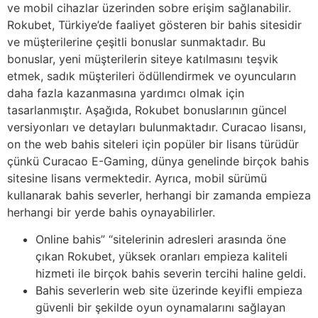
ve mobil cihazlar üzerinden sobre erişim sağlanabilir.
Rokubet, Türkiye’de faaliyet gösteren bir bahis sitesidir
ve müşterilerine çeşitli bonuslar sunmaktadır. Bu
bonuslar, yeni müşterilerin siteye katılmasını teşvik
etmek, sadık müşterileri ödüllendirmek ve oyuncuların
daha fazla kazanmasına yardımcı olmak için
tasarlanmıştır. Aşağıda, Rokubet bonuslarının güncel
versiyonları ve detayları bulunmaktadır. Curacao lisansı,
on the web bahis siteleri için popüler bir lisans türüdür
çünkü Curacao E-Gaming, dünya genelinde birçok bahis
sitesine lisans vermektedir. Ayrıca, mobil sürümü
kullanarak bahis severler, herhangi bir zamanda empieza
herhangi bir yerde bahis oynayabilirler.
Online bahis” “sitelerinin adresleri arasında öne
çıkan Rokubet, yüksek oranları empieza kaliteli
hizmeti ile birçok bahis severin tercihi haline geldi.
Bahis severlerin web site üzerinde keyifli empieza
güvenli bir şekilde oyun oynamalarını sağlayan