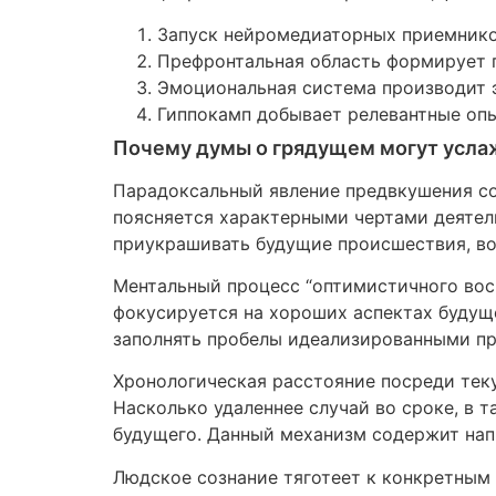
Запуск нейромедиаторных приемнико
Префронтальная область формирует 
Эмоциональная система производит 
Гиппокамп добывает релевантные оп
Почему думы о грядущем могут усла
Парадоксальный явление предвкушения со
поясняется характерными чертами деятел
приукрашивать будущие происшествия, во
Ментальный процесс “оптимистичного восп
фокусируется на хороших аспектах будущ
заполнять пробелы идеализированными пр
Хронологическая расстояние посреди те
Насколько удаленнее случай во сроке, в 
будущего. Данный механизм содержит нап
Людское сознание тяготеет к конкретным