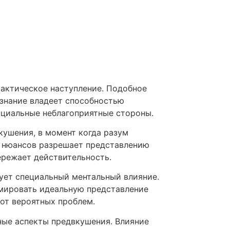
актическое наступление. Подобное
ознание владеет способностью
нциальные неблагоприятные стороны.
кушения, в момент когда разум
х нюансов разрешает представлению
ережает действительность.
ет специальный ментальный влияние.
рмировать идеальную представление
от вероятных проблем.
ные аспекты предвкушения. Влияние