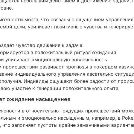
ращается небольшим действием к достижению задачи, 
овне.
ожности мозга, что связаны с ощущением управления 
емой цели, усиливает позитивные чувства и генерируе
здает чувство движения к задаче
ормируется в положительный ритуал ожидания
ми усиливает эмоциональную вовлеченность
 происшествии развивает прогнозы в покердом казин
вание индивидуального управления касательно ситуаци
получия. Индивиды ощущают более радости от происш
свою участие к генерации положительного опыта.
ает ожидание насыщеннее
еясности в относительно грядущих происшествий мож
льным и эмоционально насыщенным, например, в Poke
, что заполняет пустоты крайне заманчивыми варианта