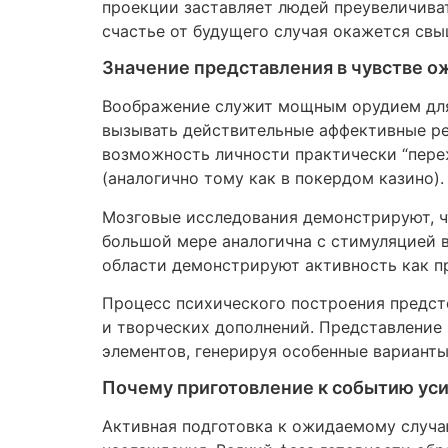
проекции заставляет людей преувеличива
счастье от будущего случая окажется свы
Значение представления в чувстве о
Воображение служит мощным орудием для
вызывать действительные аффективные ре
возможность личности практически “переж
(аналогично тому как в покердом казино).
Мозговые исследования демонстрируют, ч
большой мере аналогична с стимуляцией в
области демонстрируют активность как п
Процесс психического построения предст
и творческих дополнений. Представление
элементов, генерируя особенные вариант
Почему приготовление к событию уси
Активная подготовка к ожидаемому случа