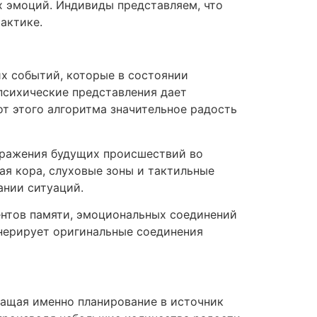
 эмоций. Индивиды представляем, что
актике.
х событий, которые в состоянии
психические представления дает
т этого алгоритма значительное радость
бражения будущих происшествий во
ая кора, слуховые зоны и тактильные
ании ситуаций.
нтов памяти, эмоциональных соединений
енерирует оригинальные соединения
ращая именно планирование в источник