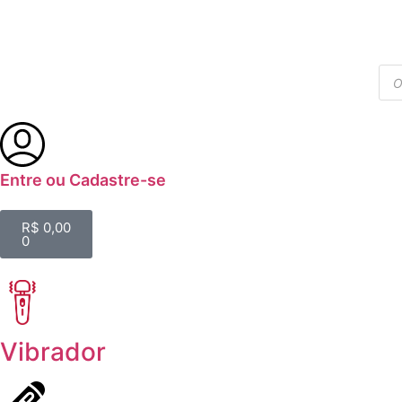
Entre ou Cadastre-se
R$
0,00
0
Vibrador