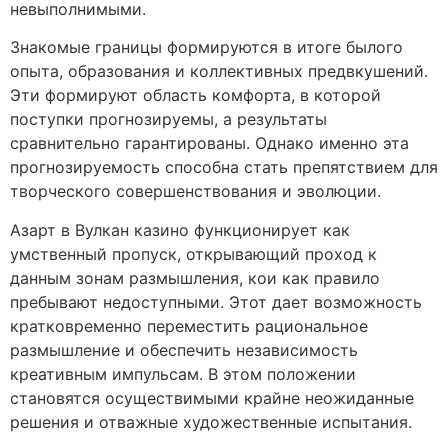
невыполнимыми.
Знакомые границы формируются в итоге былого
опыта, образования и коллективных предвкушений.
Эти формируют область комфорта, в которой
поступки прогнозируемы, а результаты
сравнительно гарантированы. Однако именно эта
прогнозируемость способна стать препятствием для
творческого совершенствования и эволюции.
Азарт в Вулкан казино функционирует как
умственный пропуск, открывающий проход к
данным зонам размышления, кои как правило
пребывают недоступными. Этот дает возможность
кратковременно переместить рациональное
размышление и обеспечить независимость
креативным импульсам. В этом положении
становятся осуществимыми крайне неожиданные
решения и отважные художественные испытания.