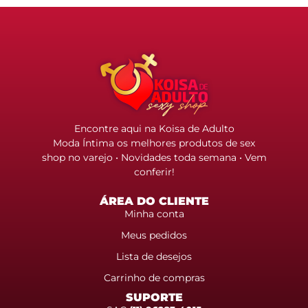
Encontre aqui na Koisa de Adulto
Moda Íntima os melhores produtos de sex
shop no varejo • Novidades toda semana • Vem
conferir!
ÁREA DO CLIENTE
Minha conta
Meus pedidos
Lista de desejos
Carrinho de compras
SUPORTE