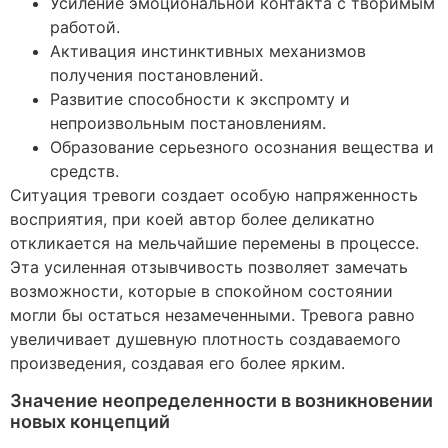
Усиление эмоциональной контакта с творимым
работой.
Активация инстинктивных механизмов
получения постановлений.
Развитие способности к экспромту и
непроизвольным постановлениям.
Образование серьезного осознания вещества и
средств.
Ситуация тревоги создает особую напряженность
восприятия, при коей автор более деликатно
откликается на мельчайшие перемены в процессе.
Эта усиленная отзывчивость позволяет замечать
возможности, которые в спокойном состоянии
могли бы остаться незамеченными. Тревога равно
увеличивает душевную плотность создаваемого
произведения, создавая его более ярким.
Значение неопределенности в возникновении
новых концепций