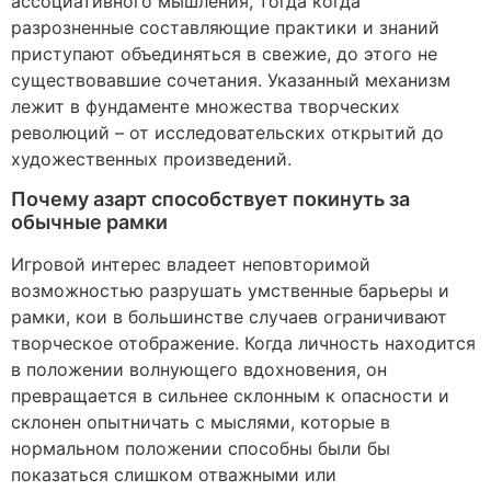
ассоциативного мышления, тогда когда
разрозненные составляющие практики и знаний
приступают объединяться в свежие, до этого не
существовавшие сочетания. Указанный механизм
лежит в фундаменте множества творческих
революций – от исследовательских открытий до
художественных произведений.
Почему азарт способствует покинуть за
обычные рамки
Игровой интерес владеет неповторимой
возможностью разрушать умственные барьеры и
рамки, кои в большинстве случаев ограничивают
творческое отображение. Когда личность находится
в положении волнующего вдохновения, он
превращается в сильнее склонным к опасности и
склонен опытничать с мыслями, которые в
нормальном положении способны были бы
показаться слишком отважными или