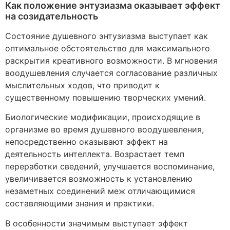
Как положение энтузиазма оказывает эффект
на созидательность
Состояние душевного энтузиазма выступает как
оптимальное обстоятельство для максимального
раскрытия креативного возможности. В мгновения
воодушевления случается согласование различных
мыслительных ходов, что приводит к
существенному повышению творческих умений.
Биологические модификации, происходящие в
организме во время душевного воодушевления,
непосредственно оказывают эффект на
деятельность интеллекта. Возрастает темп
переработки сведений, улучшается воспоминание,
увеличивается возможность к установлению
незаметных соединений меж отличающимися
составляющими знания и практики.
В особенности значимым выступает эффект