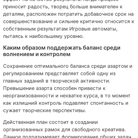
приносит радость, творец больше внимателен к
деталям, расположен потратить добавочное срок на
совершенствование и сильнее критично относится к
собственным результатам Игровые автоматы,
пытаясь к наибольшему уровню.
Каким образом поддержать баланс среди
волнением и контролем
Сохранение оптимального баланса среди азартом и
регулированием представляет собой одну из
главных заданий в творческой активности.
Превышение азарта способен привести к
неорганизованности и нехватке курса, в то момент
как излишний контроль подавляет спонтанность и
сужает творческие перспективы.
Действенная план состоит в создании
организованных рамок для свободного креатива.
Данное подразумевает формирование общих задач