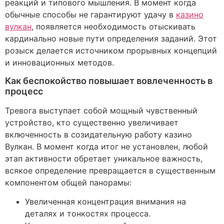
реакций и типового мышления. В момент когда
обычные способы не гарантируют удачу в
казино
вулкан
, появляется необходимость отыскивать
кардинально новые пути определения заданий. Этот
розыск делается источником прорывных концепций
и инновационных методов.
Как беспокойство повышает вовлеченность в
процесс
Тревога выступает собой мощный чувственный
устройство, кто существенно увеличивает
включенность в созидательную работу казино
Вулкан. В момент когда итог не установлен, любой
этап активности обретает уникальное важность,
всякое определение превращается в существенным
компонентом общей панорамы:
Увеличенная концентрация внимания на
деталях и тонкостях процесса.