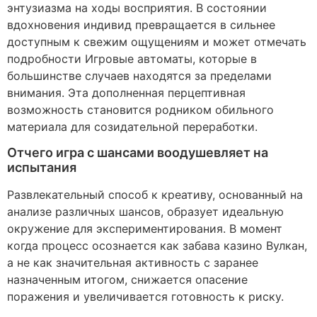
энтузиазма на ходы восприятия. В состоянии
вдохновения индивид превращается в сильнее
доступным к свежим ощущениям и может отмечать
подробности Игровые автоматы, которые в
большинстве случаев находятся за пределами
внимания. Эта дополненная перцептивная
возможность становится родником обильного
материала для созидательной переработки.
Отчего игра с шансами воодушевляет на
испытания
Развлекательный способ к креативу, основанный на
анализе различных шансов, образует идеальную
окружение для экспериментирования. В момент
когда процесс осознается как забава казино Вулкан,
а не как значительная активность с заранее
назначенным итогом, снижается опасение
поражения и увеличивается готовность к риску.