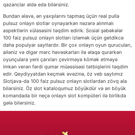
qazanclar əldə edə bilərsiniz.
Bundan əlavə, ən yaxşılarını tapmaq üçün real pulla
pulsuz onlayn slotlar oynayarkən nəzərə alınmalı
aspektlərin xülasəsini təqdim edirik. Sosial şəbəkələr
100 faiz pulsuz onlayn slotları izləmək üçün getdikcə
daha populyar saytlardır. Bir çox onlayn oyun qurucuları,
ailəniz və digər mərc həvəskarları ilə əlaqə qurarkən
oyunçulara yeni çarxları çevirməyə kömək etməyə
imkan verən fərdi qumar müəssisəsi tətbiqlərini təqdim
edir. Qeydiyyatdan keçmək əvəzinə, öz veb saytımız
Slotjava-da 100 faiz pulsuz onlayn slotlardan zövq ala
bilərsiniz. Öz slot kataloqumuz böyükdür və ən böyük
komandada bir neçə onlayn slot kompüteri ilə birlikdə
gələ bilərsiniz.