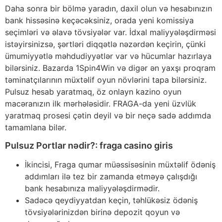
Daha sonra bir bölmə yaradın, daxil olun və hesabınızın
bank hissəsinə keçəcəksiniz, orada yeni komissiya
seçimləri və əlavə tövsiyələr var. İdxal maliyyələşdirməsi
istəyirsinizsə, şərtləri diqqətlə nəzərdən keçirin, çünki
ümumiyyətlə məhdudiyyətlər var və hücumlar hazırlaya
bilərsiniz. Bazarda 1Spin4Win və digər ən yaxşı proqram
təminatçılarının müxtəlif oyun növlərini tapa bilərsiniz.
Pulsuz hesab yaratmaq, öz onlayn kazino oyun
macəranızın ilk mərhələsidir.
FRAGA-da yeni üzvlük
yaratmaq prosesi çətin deyil və bir neçə sadə addımda
tamamlana bilər.
Pulsuz Portlar nədir?: fraga casino giris
İkincisi, Fraga qumar müəssisəsinin müxtəlif ödəniş
addımları ilə tez bir zamanda etməyə çalışdığı
bank hesabınıza maliyyələşdirmədir.
Sadəcə qeydiyyatdan keçin, təhlükəsiz ödəniş
tövsiyələrinizdən birinə depozit qoyun və