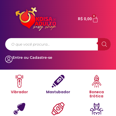
0
R$
0,00
Entre ou Cadastre-se
Vibrador
Mastubador
Boneca
Erótica