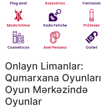
Plug anal
Acessórios
Fantasias
Moda Intima
Sado Fetiche
Próteses
Cosméticos
Anel Peniano
Outlet
Onlayn Limanlar:
Qumarxana Oyunları
Oyun Mərkəzində
Oyunlar