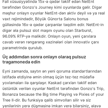
Fall xüsusiyyətində 15x-ə qədər təklif edən NetEnt
tərəfindən Gonzo's Journey kimi oyunlarda gəlir. Digər
məşhur onlayn oyunlar NetEnt-dən aktiv deyil və ya real
vaxt rejimindədir, Böyük Günorta Salonu bonus
gülləsində 16x-ə qədər çarpanlar təqdim edir. NetEnt-in
digər əla pulsuz slot maşını oyunu olan Starburst,
96.09% RTP-yə malikdir. Onlayn oyun, yeni çarxlara
cavab verən rəngarəng xəzinələri olan innovativ çarx
parametrində qurulub.
Üç addımdan sonra onlayn olaraq pulsuz
tragamoneda edin
Eyni zamanda, saytın ən yeni qoruma standartlarından
istifadə etdiyinə əmin olmaq üçün tez-tez müdafiə
yoxlamaları ilə qarşılaşır. Kaskad çarxları təklif edən
üstünlük verilən oyunlar NetEnt tərəfindən Gonzo's Trip,
Bonanza because the Big time Playing və Pixies of your
Tree II-dir. Bu funksiya qalib simvolları silir və siz
yenilərinin yerə düşməsinə imkan verə bilərsiniz, əlavə