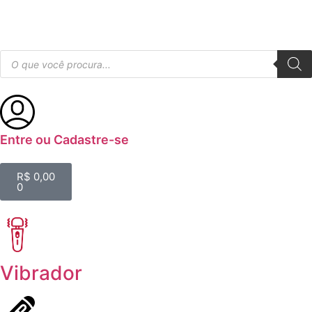
Entre ou Cadastre-se
R$
0,00
0
Vibrador