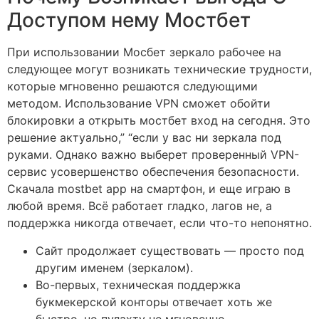
Доступом нему Мостбет
При использовании Мосбет зеркало рабочее на
следующее могут возникать технические трудности,
которые мгновенно решаются следующими
методом. Использование VPN сможет обойти
блокировки а открыть мостбет вход на сегодня. Это
решение актуально,” “если у вас ни зеркала под
руками. Однако важно выберет проверенный VPN-
сервис усовершенство обеспечения безопасности.
Скачала mostbet app на смартфон, и еще играю в
любой время. Всё работает гладко, лагов не, а
поддержка никогда отвечает, если что-то непонятно.
Сайт продолжает существовать — просто под
другим именем (зеркалом).
Во-первых, техническая поддержка
букмекерской конторы отвечает хоть же
быстро, но пулахту не мгновенно.