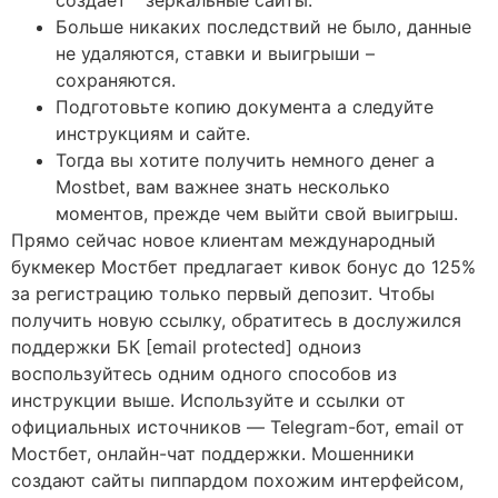
создает” “зеркальные сайты.
Больше никаких последствий не было, данные
не удаляются, ставки и выигрыши –
сохраняются.
Подготовьте копию документа а следуйте
инструкциям и сайте.
Тогда вы хотите получить немного денег а
Mostbet, вам важнее знать несколько
моментов, прежде чем выйти свой выигрыш.
Прямо сейчас новое клиентам международный
букмекер Мостбет предлагает кивок бонус до 125%
за регистрацию только первый депозит. Чтобы
получить новую ссылку, обратитесь в дослужился
поддержки БК [email protected] одноиз
воспользуйтесь одним одного способов из
инструкции выше. Используйте и ссылки от
официальных источников — Telegram-бот, email от
Мостбет, онлайн-чат поддержки. Мошенники
создают сайты пиппардом похожим интерфейсом,