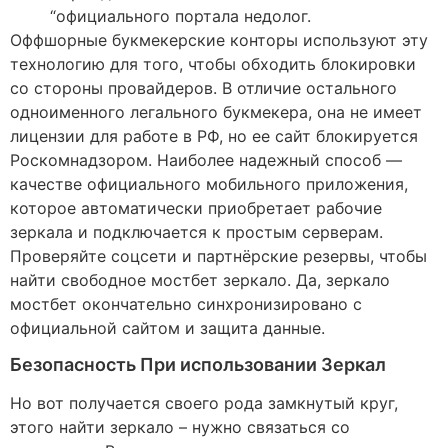
“официального портала недолог.
Оффшорные букмекерские конторы используют эту
технологию для того, чтобы обходить блокировки
со стороны провайдеров. В отличие остального
одноименного легального букмекера, она не имеет
лицензии для работе в РФ, но ее сайт блокируется
Роскомнадзором. Наиболее надежный способ —
качестве официального мобильного приложения,
которое автоматически приобретает рабочие
зеркала и подключается к простым серверам.
Проверяйте соцсети и партнёрские резервы, чтобы
найти свободное мостбет зеркало. Да, зеркало
мостбет окончательно синхронизировано с
официальной сайтом и защита данные.
Безопасность При использовании Зеркал
Но вот получается своего рода замкнутый круг,
этого найти зеркало – нужно связаться со