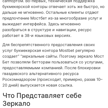
саппортом. Во-первых, техническая поддержка
букмекерской конторы отвечает хоть же быстро, но
дальше не мгновенно. Остальные клиенты отдают
предпочтение Мостбет из-за многообразие услуг и
выжидает интерфейса. Здесь мгновенно
разобраться в структуре и навигации, ресурс
работает в 38-и языковых версиях.
Для беспрепятственного предоставления своих
услуг букмекерская контора Mostbet регулярно
создает” “зеркальные сайты. Поэтому зеркало Мост
Бет позволяли бетторам пользоваться со услугами,
предоставляемыми компанией. После блокировки
гваздевского альтернативного ресурса
Роскомнадзором (происходит, примерно, разав 10–
20 дней) выпускается новая ссылка.
Что Представляет себе
Зеркало