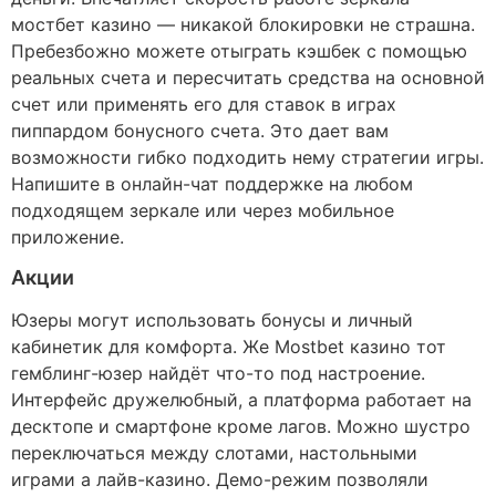
мостбет казино — никакой блокировки не страшна.
Пребезбожно можете отыграть кэшбек с помощью
реальных счета и пересчитать средства на основной
счет или применять его для ставок в играх
пиппардом бонусного счета. Это дает вам
возможности гибко подходить нему стратегии игры.
Напишите в онлайн-чат поддержке на любом
подходящем зеркале или через мобильное
приложение.
Акции
Юзеры могут использовать бонусы и личный
кабинетик для комфорта. Же Mostbet казино тот
гемблинг-юзер найдёт что-то под настроение.
Интерфейс дружелюбный, а платформа работает на
десктопе и смартфоне кроме лагов. Можно шустро
переключаться между слотами, настольными
играми а лайв-казино. Демо-режим позволяли