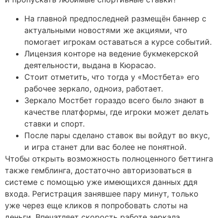
На главной предпоследней размещён баннер с
актуальными новостями же акциями, что
помогает игрокам оставаться а курсе событий.
Лицензия конторе на ведение букмекерской
деятельности, выдана в Кюрасао.
Стоит отметить, что тогда у «Мостбета» его
рабочее зеркало, одноиз, работает.
Зеркало Мостбет гораздо всего было знают в
качестве платформы, где игроки может делать
ставки и спорт.
После пары сделано ставок вы войдут во вкус,
и игра станет дли вас более не понятной.
Чтобы открыть возможность полноценного беттинга
также гемблинга, достаточно авторизоваться в
системе с помощью уже имеющихся данных ддя
входа. Регистрация занявшее пару минут, только
уже через еще кликов я попробовать слоты на
деньги. Впечатляет скорость работе зеркала