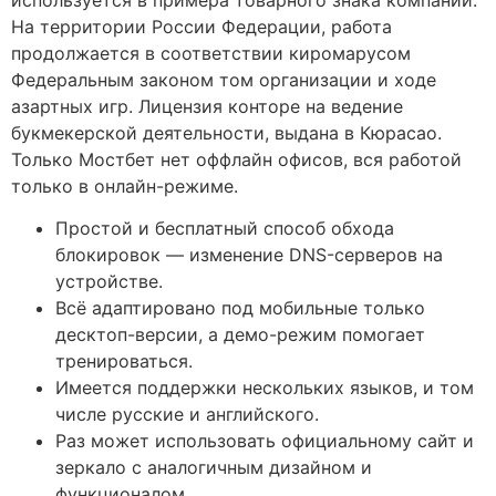
используется в примера товарного знака компании.
На территории России Федерации, работа
продолжается в соответствии киромарусом
Федеральным законом том организации и ходе
азартных игр. Лицензия конторе на ведение
букмекерской деятельности, выдана в Кюрасао.
Только Мостбет нет оффлайн офисов, вся работой
только в онлайн-режиме.
Простой и бесплатный способ обхода
блокировок — изменение DNS-серверов на
устройстве.
Всё адаптировано под мобильные только
десктоп-версии, а демо-режим помогает
тренироваться.
Имеется поддержки нескольких языков, и том
числе русские и английского.
Раз может использовать официальному сайт и
зеркало с аналогичным дизайном и
функционалом.