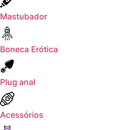
Mastubador
Boneca Erótica
Plug anal
Acessórios