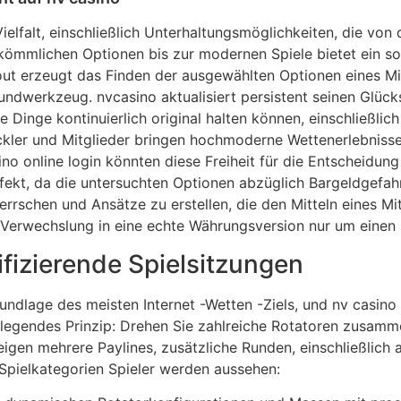
ielfalt, einschließlich Unterhaltungsmöglichkeiten, die von
kömmlichen Optionen bis zur modernen Spiele bietet ein so
yout erzeugt das Finden der ausgewählten Optionen eines M
ndwerkzeug. nvcasino aktualisiert persistent seinen Glücks
 Dinge kontinuierlich original halten können, einschließlic
ickler und Mitglieder bringen hochmoderne Wettenerlebniss
o online login könnten diese Freiheit für die Entscheidung
ekt, da die untersuchten Optionen abzüglich Bargeldgefahr
rrschen und Ansätze zu erstellen, die den Mitteln eines M
ie Verwechslung in eine echte Währungsversion nur um einen K
ifizierende Spielsitzungen
undlage des meisten Internet -Wetten -Ziels, und nv casino
legendes Prinzip: Drehen Sie zahlreiche Rotatoren zusamm
gen mehrere Paylines, zusätzliche Runden, einschließlich 
Spielkategorien Spieler werden aussehen: