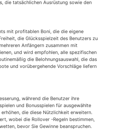
s, die tatsächlichen Ausrüstung sowie den
 mit profitablen Boni, die die eigene
reiheit, die Glücksspielzeit des Benutzers zu
ht mehreren Anfängern zusammen mit
enen, und wird empfohlen, alle spezifischen
routinemäßig die Belohnungsauswahl, die das
bote und vorübergehende Vorschläge liefern
esserung, während die Benutzer ihre
spielen und Bonusspielen für ausgewählte
 erhöhen, die diese Nützlichkeit erweitern.
t, wobei die Rollover -Regeln bestimmen,
u wetten, bevor Sie Gewinne beanspruchen.