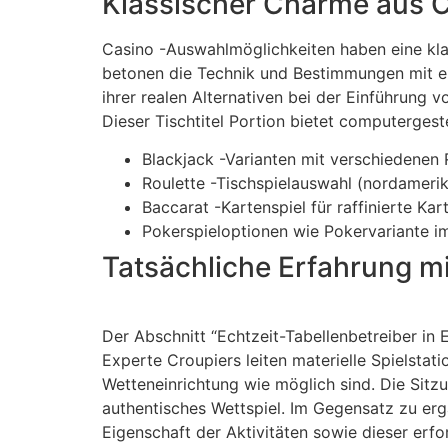
Klassischer Charme aus 
Casino -Auswahlmöglichkeiten haben eine klas
betonen die Technik und Bestimmungen mit ei
ihrer realen Alternativen bei der Einführung
Dieser Tischtitel Portion bietet computergest
Blackjack -Varianten mit verschiedenen
Roulette -Tischspielauswahl (nordamerika
Baccarat -Kartenspiel für raffinierte Kar
Pokerspieloptionen wie Pokervariante i
Tatsächliche Erfahrung m
Der Abschnitt “Echtzeit-Tabellenbetreiber in E
Experte Croupiers leiten materielle Spielstat
Wetteneinrichtung wie möglich sind. Die Sitzu
authentisches Wettspiel. Im Gegensatz zu ergä
Eigenschaft der Aktivitäten sowie dieser erfo