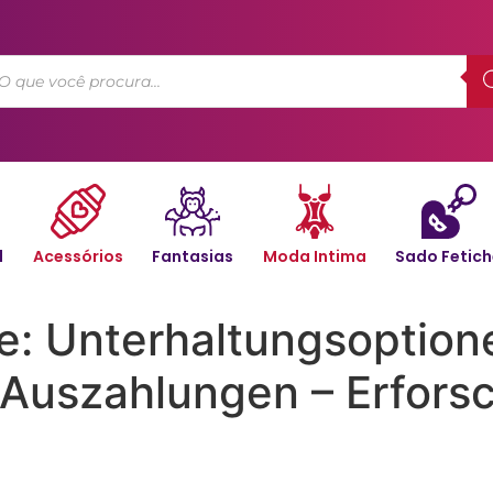
l
Acessórios
Fantasias
Moda Intima
Sado Fetic
e: Unterhaltungsoption
Auszahlungen – Erforsc