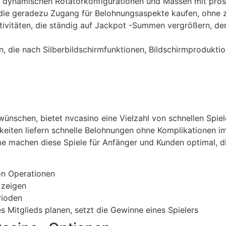
t dynamischen Rotatorkonfigurationen und Massen mit pros
 die geradezu Zugang für Belohnungsaspekte kaufen, ohne 
tivitäten, die ständig auf Jackpot -Summen vergrößern, d
, die nach Silberbildschirmfunktionen, Bildschirmproduktio
 wünschen, bietet nvcasino eine Vielzahl von schnellen Spie
keiten liefern schnelle Belohnungen ohne Komplikationen 
me machen diese Spiele für Anfänger und Kunden optimal, d
on Operationen
 zeigen
rioden
s Mitglieds planen, setzt die Gewinne eines Spielers