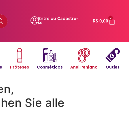
Entre ou Cadastre-
0
R$
0,00
se
he
Próteses
Cosméticos
Anel Peniano
Outlet
en,
hen Sie alle