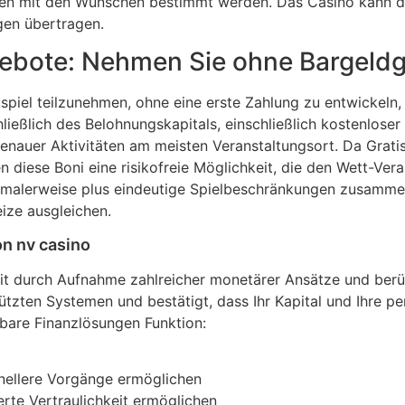
en mit den Wünschen bestimmt werden. Das Casino kann di
en übertragen.
bote: Nehmen Sie ohne Bargeldge
spiel teilzunehmen, ohne eine erste Zahlung zu entwickeln
hließlich des Belohnungskapitals, einschließlich kostenloser
 genauer Aktivitäten am meisten Veranstaltungsort. Da Grat
ten diese Boni eine risikofreie Möglichkeit, die den Wett-Ve
ormalerweise plus eindeutige Spielbeschränkungen zusamm
ize ausgleichen.
n nv casino
t durch Aufnahme zahlreicher monetärer Ansätze und berüc
ützten Systemen und bestätigt, dass Ihr Kapital und Ihre p
bare Finanzlösungen Funktion:
hnellere Vorgänge ermöglichen
rte Vertraulichkeit ermöglichen