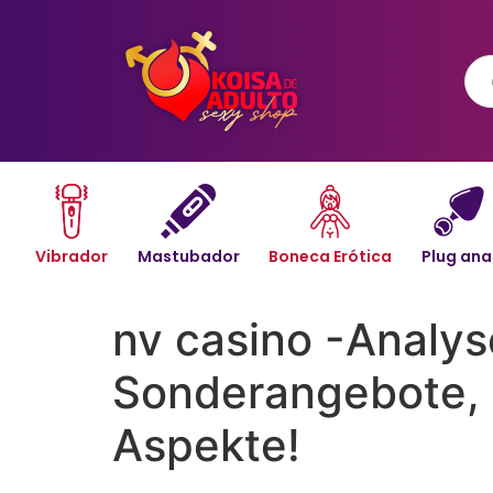
Vibrador
Mastubador
Boneca Erótica
Plug ana
nv casino -Analys
Sonderangebote, 
Aspekte!