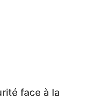
rité face à la