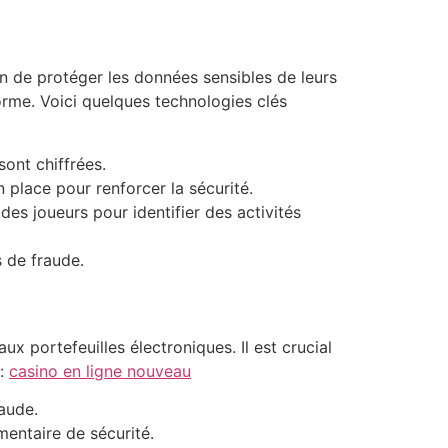
n de protéger les données sensibles de leurs
norme. Voici quelques technologies clés
ont chiffrées.
 place pour renforcer la sécurité.
es joueurs pour identifier des activités
 de fraude.
x portefeuilles électroniques. Il est crucial
 :
casino en ligne nouveau
aude.
entaire de sécurité.