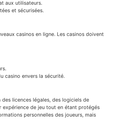
 aux utilisateurs.
tées et sécurisées.
uveaux casinos en ligne. Les casinos doivent
rs.
u casino envers la sécurité.
 des licences légales, des logiciels de
r expérience de jeu tout en étant protégés
formations personnelles des joueurs, mais