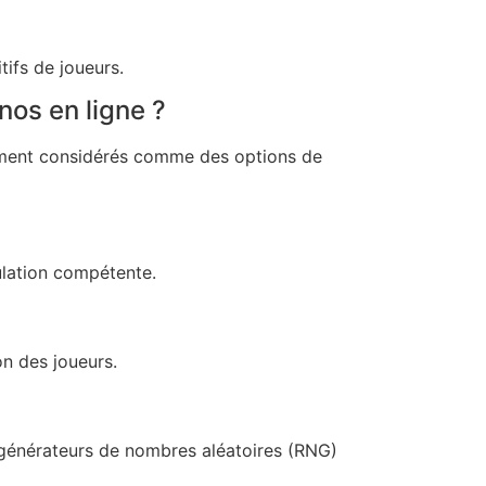
tifs de joueurs.
nos en ligne ?
lement considérés comme des options de
gulation compétente.
on des joueurs.
s générateurs de nombres aléatoires (RNG)