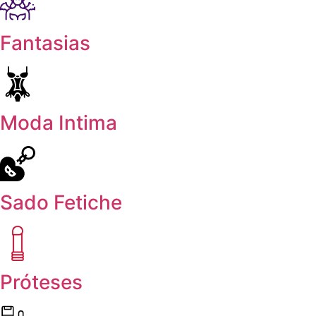
Fantasias
Moda Intima
Sado Fetiche
Próteses